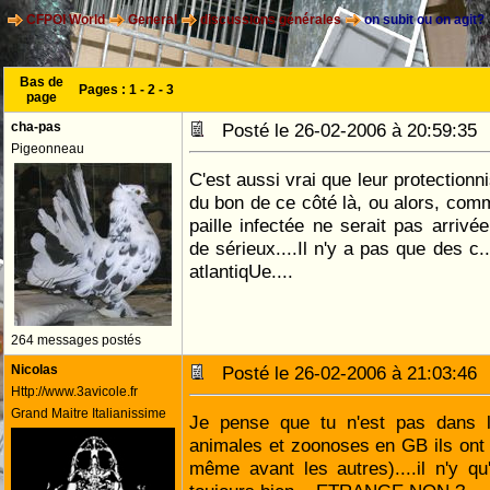
CFPOI World
General
discussions générales
on subit ou on agit?
Bas de
Pages :
1
-
2
-
3
page
cha-pas
Posté le 26-02-2006 à 20:59:3
Pigeonneau
C'est aussi vrai que leur protectionn
du bon de ce côté là, ou alors, comm
paille infectée ne serait pas arrivé
de sérieux....Il n'y a pas que des c
atlantiqUe....
264 messages postés
Nicolas
Posté le 26-02-2006 à 21:03:4
Http://www.3avicole.fr
Grand Maitre Italianissime
Je pense que tu n'est pas dans le
animales et zoonoses en GB ils ont 
même avant les autres)....il n'y q