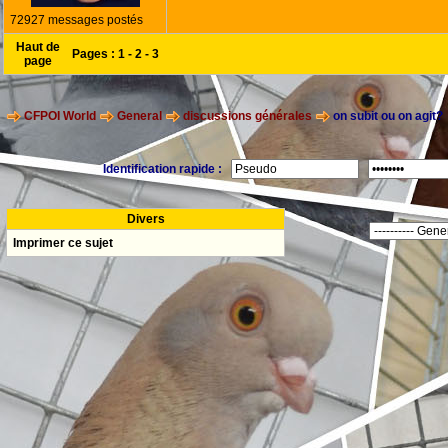
72927 messages postés
Haut de
Pages :
1
-
2
-
3
page
CFPOI World
General
discussions générales
on subit ou on agit?
Identification rapide :
Divers
Imprimer ce sujet