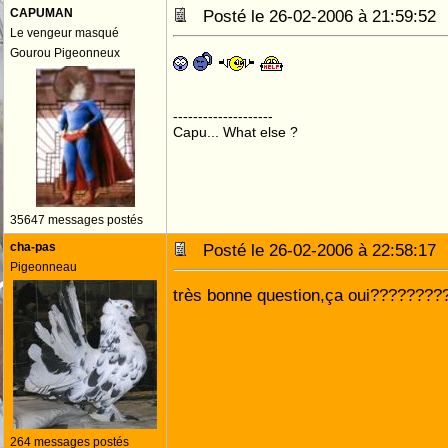
CAPUMAN
Posté le 26-02-2006 à 21:59:5
Le vengeur masqué
Gourou Pigeonneux
--------------------
Capu... What else ?
35647 messages postés
cha-pas
Posté le 26-02-2006 à 22:58:1
Pigeonneau
très bonne question,ça oui??????????
264 messages postés