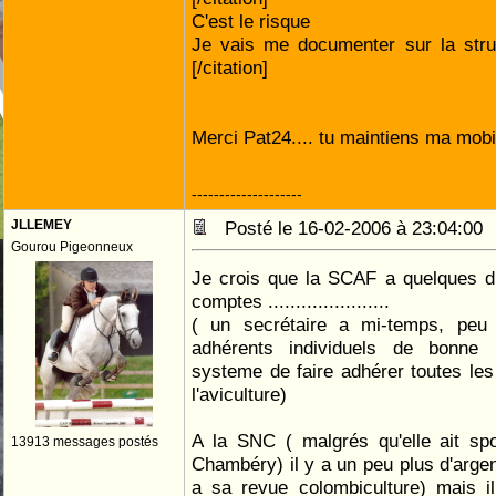
C'est le risque
Je vais me documenter sur la struct
[/citation]
Merci Pat24.... tu maintiens ma mobi
--------------------
JLLEMEY
Posté le 16-02-2006 à 23:04:0
Gourou Pigeonneux
Je crois que la SCAF a quelques dif
comptes ......................
( un secrétaire a mi-temps, peu 
adhérents individuels de bonne
systeme de faire adhérer toutes le
l'aviculture)
A la SNC ( malgrés qu'elle ait spo
13913 messages postés
Chambéry) il y a un peu plus d'argen
a sa revue colombiculture) mais i