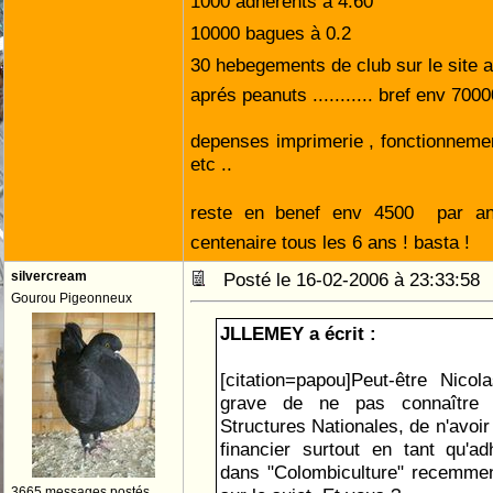
1000 adhérents a 4.60 
10000 bagues à 0.2
30 hebegements de club sur le site a
aprés peanuts ........... bref env 700
depenses imprimerie , fonctionnemen
etc ..
reste en benef env 4500  par a
centenaire tous les 6 ans ! basta !
silvercream
Posté le 16-02-2006 à 23:33:5
Gourou Pigeonneux
JLLEMEY a écrit :
[citation=papou]Peut-être Nico
grave de ne pas connaître
Structures Nationales, de n'avoi
financier surtout en tant qu'ad
dans "Colombiculture" recemment,
3665 messages postés