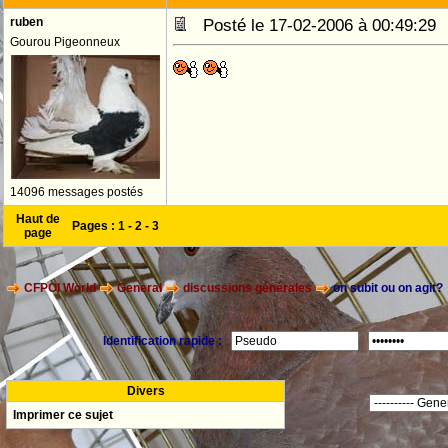
ruben
Posté le 17-02-2006 à 00:49:2
Gourou Pigeonneux
14096 messages postés
Haut de
Pages :
1
-
2
-
3
page
CFPOI World
General
discussions générales
on subit ou on agit?
Identification rapide :
Divers
Imprimer ce sujet