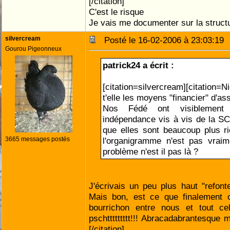
[/citation]
C'est le risque
Je vais me documenter sur la structur
silvercream
Posté le 16-02-2006 à 23:03:1
Gourou Pigeonneux
patrick24 a écrit :
[citation=silvercream][citatio
t'elle les moyens "financier" d'a
Nos Fédé ont visiblement
indépendance vis à vis de la SCA
que elles sont beaucoup plus ric
3665 messages postés
l'organigramme n'est pas vraim
problème n'est il pas là ?
J'écrivais un peu plus haut "refonte
Mais bon, est ce que finalement
bourrichon entre nous et tout cel
pschttttttttt!!! Abracadabrantesque moi
[/citation]