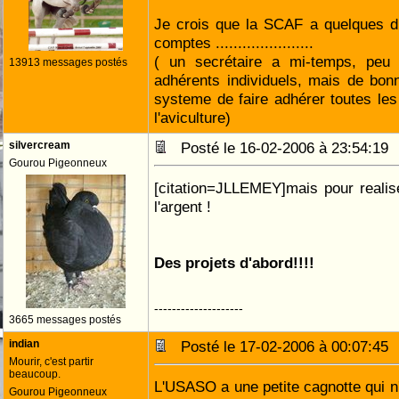
Je crois que la SCAF a quelques dif
comptes ......................
( un secrétaire a mi-temps, peu 
13913 messages postés
adhérents individuels, mais de bon
systeme de faire adhérer toutes le
l'aviculture)
silvercream
Posté le 16-02-2006 à 23:54:1
Gourou Pigeonneux
[citation=JLLEMEY]mais pour realis
l'argent !
Des projets d'abord!!!!
--------------------
3665 messages postés
indian
Posté le 17-02-2006 à 00:07:4
Mourir, c'est partir
beaucoup.
L'USASO a une petite cagnotte qui n'
Gourou Pigeonneux