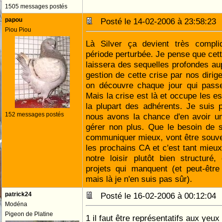
1505 messages postés
papou
Posté le 14-02-2006 à 23:58:2
Piou Piou
Là Silver ça devient très compli
période perturbée. Je pense que cett
laissera des sequelles profondes a
gestion de cette crise par nos dirig
on découvre chaque jour qui passe
Mais la crise est là et occupe les e
la plupart des adhérents. Je suis 
152 messages postés
nous avons la chance d'en avoir u
gérer non plus. Que le besoin de s
communiquer mieux, vont être souven
les prochains CA et c'est tant mieux
notre loisir plutôt bien structuré
projets qui manquent (et peut-être
mais là je n'en suis pas sûr).
patrick24
Posté le 16-02-2006 à 00:12:0
Modéna
Pigeon de Platine
1 il faut être représentatifs aux ye