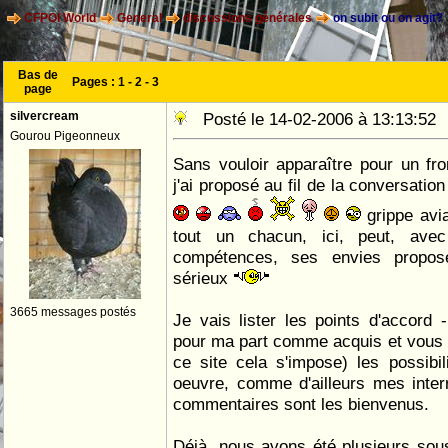
CFPOI World
General
discussions générales
on subit ou on agit?
Bas de
Pages :
1
-
2
-
3
page
silvercream
Posté le 14-02-2006 à 13:13:5
Gourou Pigeonneux
Sans vouloir apparaître pour un fron
j'ai proposé au fil de la conversatio
grippe avia
tout un chacun, ici, peut, ave
compétences, ses envies propos
sérieux
3665 messages postés
Je vais lister les points d'accord
pour ma part comme acquis et vous p
ce site cela s'impose) les possibi
oeuvre, comme d'ailleurs mes inter
commentaires sont les bienvenus.
Déjà, nous avons été plusieurs sous