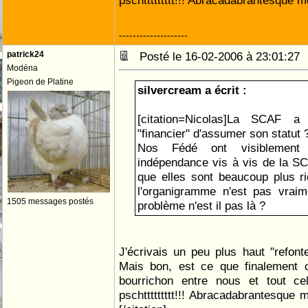
pschttttttttt!!! Abracadabrantesque moi
--------------------
patrick24
Posté le 16-02-2006 à 23:01:2
Modéna
Pigeon de Platine
silvercream a écrit :
[citation=Nicolas]La SCAF a
"financier" d'assumer son statut 
Nos Fédé ont visiblement
indépendance vis à vis de la SCA
que elles sont beaucoup plus ric
l'organigramme n'est pas vraim
1505 messages postés
problème n'est il pas là ?
J'écrivais un peu plus haut "refonte
Mais bon, est ce que finalement
bourrichon entre nous et tout cel
pschttttttttt!!! Abracadabrantesque moi