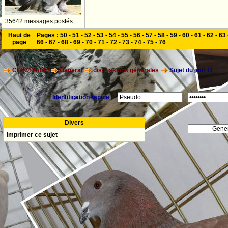
35642 messages postés
Haut de
Pages :
50
-
51
-
52
-
53
-
54
-
55
-
56
-
57
-
58
-
59
-
60
-
61
-
62
-
63
page
66
-
67
-
68
-
69
-
70
-
71
-
72
-
73
-
74
-
75
-
76
CFPOI World
General
discussions générales
Sujet du jour ! !
Identification rapide :
Divers
Imprimer ce sujet