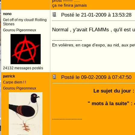
prost !!!!!!!! .....
ça ne finira jamais
nono
Posté le 21-01-2009 à 13:53:2
Get off of my cloud! Rolling
Stones
Normal , y'avait FLAMMs , qu'il est 
Gourou Pigeonneux
--------------------
En volières, en cage d'expo, au nid, aux peti
24132 messages postés
patrick
Posté le 09-02-2009 à 07:47:5
Carpe diem ! !
Gourou Pigeonneux
Le sujet du jour :
" mots à la suite" :
--------------------