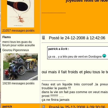
" joyeuses fêtes de Noe
--------------------
21057 messages postés
Flams
Posté le 24-12-2008 à 12:42:0
merci tous les guas du
forum pour votre aceuille
patrick a écrit :
Gourou Pigeonneux
ça va .. y a très peu de vent en Dordogne
oui mais il fait froids et pleu tous le
--------------------
19230 messages postés
l'eau est un liquide très corrosif ,la pre
troubler le pastis !!!
dans la vie on fait pas comme on veut mai
prost !!!!!!!! .....
ça ne finira jamais
patrick
Posté le 25-12-2008 à 09:30:0