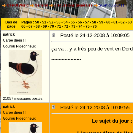
CFPOI World
General
discussions générales
Sujet du jour ! !
Bas de
Pages :
50
-
51
-
52
-
53
-
54
-
55
-
56
-
57
-
58
-
59
-
60
-
61
-
62
-
63
page
66
-
67
-
68
-
69
-
70
-
71
-
72
-
73
-
74
-
75
-
76
patrick
Posté le 24-12-2008 à 10:09:0
Carpe diem ! !
Gourou Pigeonneux
ça va .. y a très peu de vent en Do
--------------------
21057 messages postés
patrick
Posté le 24-12-2008 à 10:09:5
Carpe diem ! !
Gourou Pigeonneux
Le sujet du jour :