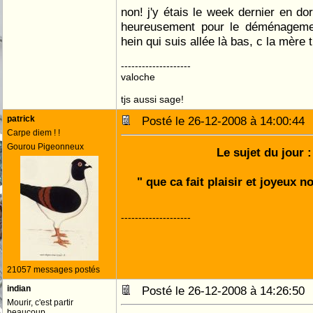
non! j'y étais le week dernier en dord
heureusement pour le déménageme
hein qui suis allée là bas, c la mère 
--------------------
valoche
tjs aussi sage!
patrick
Posté le 26-12-2008 à 14:00:4
Carpe diem ! !
Gourou Pigeonneux
Le sujet du jour :
" que ca fait plaisir et joyeux n
--------------------
21057 messages postés
indian
Posté le 26-12-2008 à 14:26:5
Mourir, c'est partir
beaucoup.