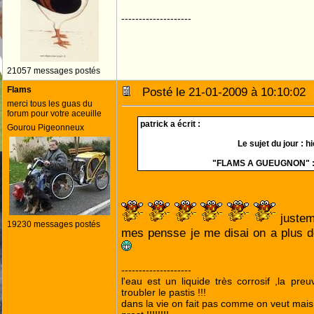
--------------------
21057 messages postés
Flams
Posté le 21-01-2009 à 10:10:0
merci tous les guas du
forum pour votre aceuille
patrick a écrit :
Gourou Pigeonneux
Le sujet du jour : hi
"FLAMS A GUEUGNON" : 
justem
19230 messages postés
mes pensse je me disai on a plus d
--------------------
l'eau est un liquide très corrosif ,la pre
troubler le pastis !!!
dans la vie on fait pas comme on veut mai