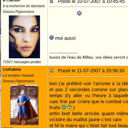
le chardon
Posté le 10-07-2007 à 10:45:4
à la recherche du standard
Gourou Pigeonneux
moi aussi
--------------------
buvez de l'eau de Millau, vos idées seront c
72927 messages postés
CAPUMAN
Posté le 11-07-2007 à 20:56:3
Le vengeur masqué
Gourou Pigeonneux
bon j'ai préféré voir l'arrivée à la t
et pas 2 secondes comme sur place,
temps d'y aller vu l'heure à laquel
vais finir par croire que le combat c
fruits
)
enfin bref belle arrivée quand mêm
victoire du maillot jaune c'est rare
et M le maire qui c'était fait tout bea