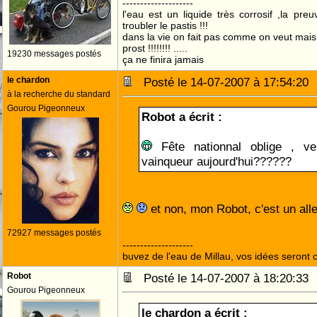
--------------------
l'eau est un liquide très corrosif ,la pre
troubler le pastis !!!
dans la vie on fait pas comme on veut mai
prost !!!!!!!! .....
19230 messages postés
ça ne finira jamais
le chardon
Posté le 14-07-2007 à 17:54:2
à la recherche du standard
Gourou Pigeonneux
Robot a écrit :
Fête nationnal oblige , ve
vainqueur aujourd'hui??????
et non, mon Robot, c'est un al
72927 messages postés
--------------------
buvez de l'eau de Millau, vos idées seront c
Robot
Posté le 14-07-2007 à 18:20:3
Gourou Pigeonneux
le chardon a écrit :