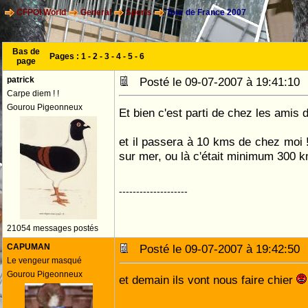
CFPOI World
General
Sports
Tour de France 2007
Bas de
Pages :
1
-
2
-
3
-
4
-
5
-
6
page
patrick
Posté le 09-07-2007 à 19:41:1
Carpe diem ! !
Gourou Pigeonneux
Et bien c'est parti de chez les ami
et il passera à 10 kms de chez moi
sur mer, ou là c'était minimum 300
--------------------
21054 messages postés
CAPUMAN
Posté le 09-07-2007 à 19:42:5
Le vengeur masqué
Gourou Pigeonneux
et demain ils vont nous faire chier