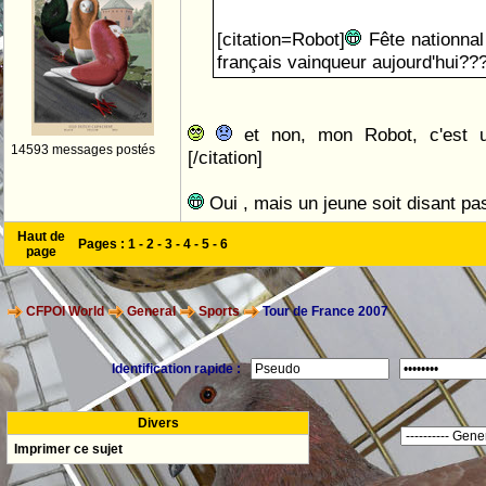
[citation=Robot]
Fête nationnal
français vainqueur aujourd'hui??
et non, mon Robot, c'est 
14593 messages postés
[/citation]
Oui , mais un jeune soit disant p
Haut de
Pages :
1
-
2
-
3
-
4
-
5
-
6
page
CFPOI World
General
Sports
Tour de France 2007
Identification rapide :
Divers
Imprimer ce sujet