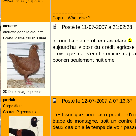
35647 messages postés
--------------------
Capu... What else ?
alouette
Posté le 11-07-2007 à 21:02:2
alouette gentille alouette
Grand Maitre Italianissime
lol oui il a bien profiter cancelara
aujourd'hui victoir du crédit agricol
crois que ca s'ecrit comme ca) au
boonen seulement huitieme
3012 messages postés
patrick
Posté le 12-07-2007 à 07:13:3
Carpe diem ! !
Gourou Pigeonneux
c'est sur que pour bien profiter d'un
étape de montagne, soit un contre 
deux cas on a le temps de voir pass