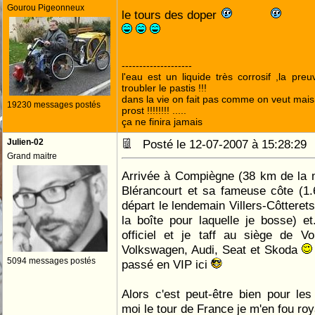
Gourou Pigeonneux
le tours des doper
--------------------
l'eau est un liquide très corrosif ,la pre
troubler le pastis !!!
dans la vie on fait pas comme on veut mai
19230 messages postés
prost !!!!!!!! .....
ça ne finira jamais
Julien-02
Posté le 12-07-2007 à 15:28:2
Grand maitre
Arrivée à Compiègne (38 km de la 
Blérancourt et sa fameuse côte (1.
départ le lendemain Villers-Côtterets
la boîte pour laquelle je bosse) et.
officiel et je taff au siège de V
Volkswagen, Audi, Seat et Skoda
5094 messages postés
passé en VIP ici
Alors c'est peut-être bien pour l
moi le tour de France je m'en fou r