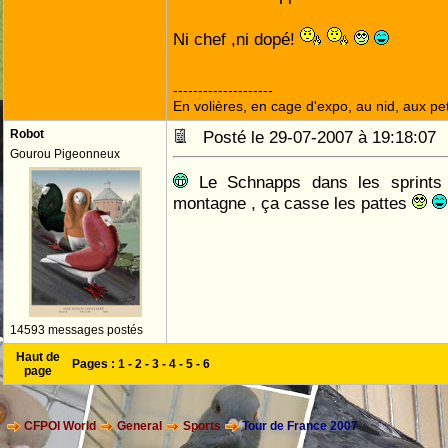
Ni chef ,ni dopé!
--------------------
En volières, en cage d'expo, au nid, aux peti
Robot
Posté le 29-07-2007 à 19:18:0
Gourou Pigeonneux
Le Schnapps dans les sprints 
montagne , ça casse les pattes
14593 messages postés
Haut de
Pages :
1
-
2
-
3
-
4
-
5
-
6
page
CFPOI World
General
Sports
Tour de France 2007