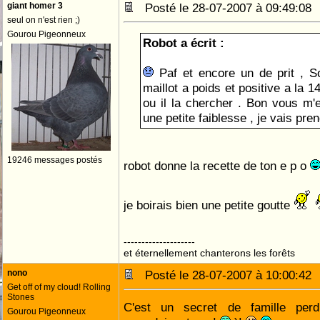
giant homer 3
Posté le 28-07-2007 à 09:49:0
seul on n'est rien ;)
Gourou Pigeonneux
Robot a écrit :
Paf et encore un de prit , So
maillot a poids et positive a la 1
ou il la chercher . Bon vous m'e
une petite faiblesse , je vais pr
19246 messages postés
robot donne la recette de ton e p o
je boirais bien une petite goutte
--------------------
et éternellement chanterons les forêts
nono
Posté le 28-07-2007 à 10:00:4
Get off of my cloud! Rolling
Stones
C'est un secret de famille per
Gourou Pigeonneux