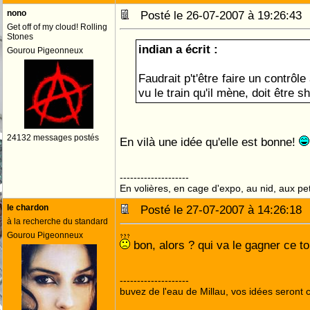
nono
Posté le 26-07-2007 à 19:26:4
Get off of my cloud! Rolling
Stones
indian a écrit :
Gourou Pigeonneux
Faudrait p't'être faire un contrôl
vu le train qu'il mène, doit être s
24132 messages postés
En vilà une idée qu'elle est bonne!
--------------------
En volières, en cage d'expo, au nid, aux peti
le chardon
Posté le 27-07-2007 à 14:26:1
à la recherche du standard
Gourou Pigeonneux
bon, alors ? qui va le gagner ce t
--------------------
buvez de l'eau de Millau, vos idées seront c