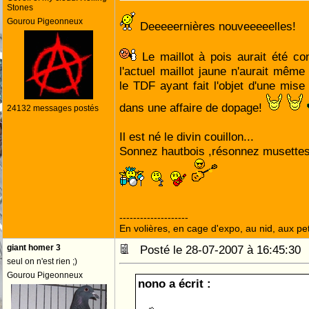
Stones
Gourou Pigeonneux
Deeeeernières nouveeeeelles!
Le maillot à pois aurait été contr
l'actuel maillot jaune n'aurait même
le TDF ayant fait l'objet d'une mi
dans une affaire de dopage!
24132 messages postés
Il est né le divin couillon...
Sonnez hautbois ,résonnez musettes 
--------------------
En volières, en cage d'expo, au nid, aux peti
giant homer 3
Posté le 28-07-2007 à 16:45:3
seul on n'est rien ;)
Gourou Pigeonneux
nono a écrit :