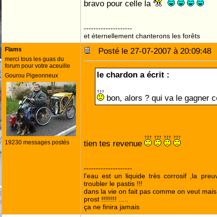
bravo pour celle la
--------------------
et éternellement chanterons les forêts
Flams
Posté le 27-07-2007 à 20:09:4
merci tous les guas du
forum pour votre aceuille
le chardon a écrit :
Gourou Pigeonneux
bon, alors ? qui va le gagner 
tien tes revenue
19230 messages postés
--------------------
l'eau est un liquide très corrosif ,la pre
troubler le pastis !!!
dans la vie on fait pas comme on veut mai
prost !!!!!!!! .....
ça ne finira jamais