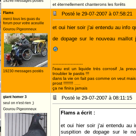
19246 messages postés
et éternellement chanterons les forêts
Flams
Posté le 29-07-2007 à 07:58:2
merci tous les guas du
forum pour votre aceuille
et oui hier soir j'ai entendu au info q
Gourou Pigeonneux
de dopage sur le nouveau maillot
--------------------
l'eau est un liquide très corrosif ,la pre
19230 messages postés
troubler le pastis !!!
dans la vie on fait pas comme on veut mai
prost !!!!!!!! .....
ça ne finira jamais
giant homer 3
Posté le 29-07-2007 à 08:11:1
seul on n'est rien ;)
Gourou Pigeonneux
Flams a écrit :
et oui hier soir j'ai entendu au 
suspition de dopage sur le no