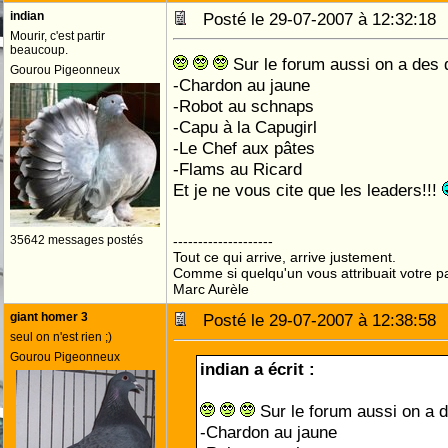
indian
Posté le 29-07-2007 à 12:32:1
Mourir, c'est partir
beaucoup.
Sur le forum aussi on a des 
Gourou Pigeonneux
-Chardon au jaune
-Robot au schnaps
-Capu à la Capugirl
-Le Chef aux pâtes
-Flams au Ricard
Et je ne vous cite que les leaders!!!
35642 messages postés
--------------------
Tout ce qui arrive, arrive justement.
Comme si quelqu'un vous attribuait votre pa
Marc Aurèle
giant homer 3
Posté le 29-07-2007 à 12:38:5
seul on n'est rien ;)
Gourou Pigeonneux
indian a écrit :
Sur le forum aussi on a 
-Chardon au jaune