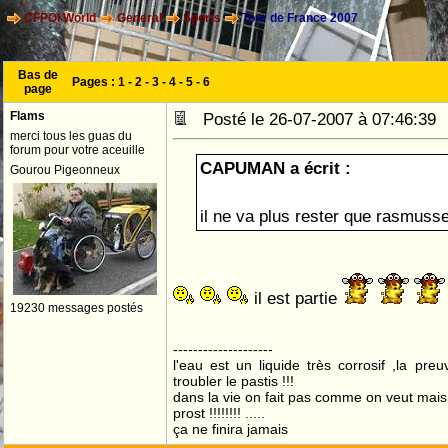
CFPOI World
General
Sports
Tour de France 2007
Bas de
Pages :
1
-
2
-
3
-
4
-
5
-
6
page
Flams
Posté le 26-07-2007 à 07:46:3
merci tous les guas du
forum pour votre aceuille
CAPUMAN a écrit :
Gourou Pigeonneux
il ne va plus rester que rasmus
il est partie
19230 messages postés
--------------------
l'eau est un liquide très corrosif ,la pre
troubler le pastis !!!
dans la vie on fait pas comme on veut mai
prost !!!!!!!! .....
ça ne finira jamais