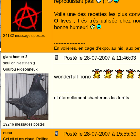
reproduisant pas!
)!
Voilà une des recettes les plus conv
O
lives , trés trés utilisée chez n
bonne humeur!
24132 messages postés
--------------------
En volières, en cage d'expo, au nid, aux peti
giant homer 3
Posté le 28-07-2007 à 11:46:0
seul on n'est rien ;)
Gourou Pigeonneux
wonderfull nono
--------------------
et éternellement chanterons les forêts
19246 messages postés
nono
Posté le 28-07-2007 à 15:55:3
Get off of my cloud! Rolling