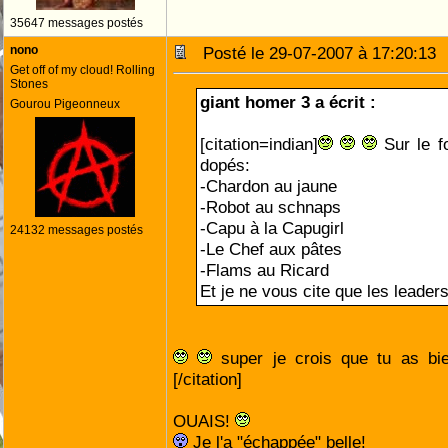
35647 messages postés
nono
Posté le 29-07-2007 à 17:20:1
Get off of my cloud! Rolling
Stones
giant homer 3 a écrit :
Gourou Pigeonneux
[citation=indian]
Sur le f
dopés:
-Chardon au jaune
-Robot au schnaps
-Capu à la Capugirl
24132 messages postés
-Le Chef aux pâtes
-Flams au Ricard
Et je ne vous cite que les leaders
super je crois que tu as bi
[/citation]
OUAIS!
Je l'a "échappée" belle!