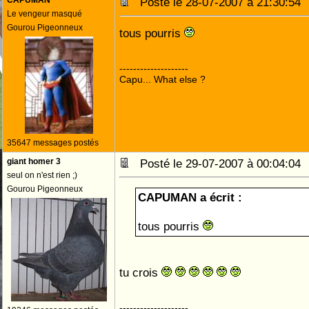
CAPUMAN
Posté le 28-07-2007 à 21:30:5
Le vengeur masqué
Gourou Pigeonneux
tous pourris
--------------------
Capu... What else ?
35647 messages postés
giant homer 3
Posté le 29-07-2007 à 00:04:0
seul on n'est rien ;)
Gourou Pigeonneux
CAPUMAN a écrit :
tous pourris
tu crois
--------------------