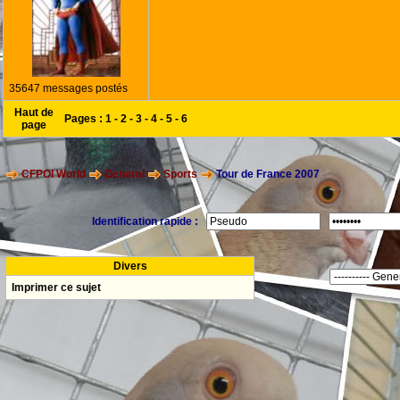
35647 messages postés
Haut de
Pages :
1
-
2
-
3
-
4
-
5
-
6
page
CFPOI World
General
Sports
Tour de France 2007
Identification rapide :
Divers
Imprimer ce sujet