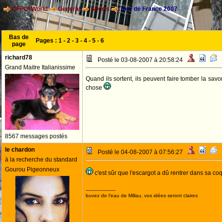
CFPOI World
General
Sports
Tour de France 2007
Bas de
Pages :
1
-
2
-
3
-
4
-
5
-
6
page
richard78
Posté le 03-08-2007 à 20:58:24
Grand Maitre Italianissime
Quand ils sortent, ils peuvent faire tomber la savon
chose
8567 messages postés
le chardon
Posté le 04-08-2007 à 07:56:27
à la recherche du standard
Gourou Pigeonneux
c'est sûr que l'escargot a dû rentrer dans sa coqui
--------------------
buvez de l'eau de Millau, vos idées seront claires