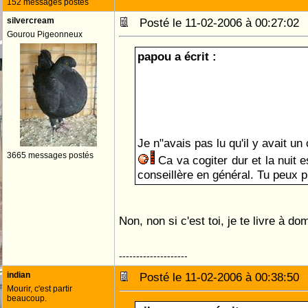
152 messages postés
silvercream
Posté le 11-02-2006 à 00:27:0
Gourou Pigeonneux
papou a écrit :
Je n"avais pas lu qu'il y avait u
3665 messages postés
Ca va cogiter dur et la nuit e
conseillère en général. Tu peux pr
Non, non si c'est toi, je te livre à do
--------------------
indian
Posté le 11-02-2006 à 00:38:5
Mourir, c'est partir
beaucoup.