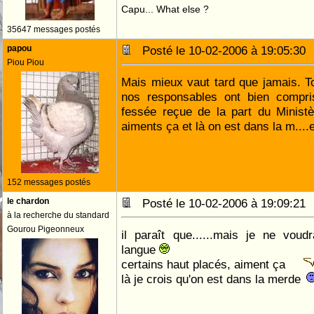
Capu... What else ?
35647 messages postés
papou
Posté le 10-02-2006 à 19:05:3
Piou Piou
Mais mieux vaut tard que jamais. To
nos responsables ont bien compris
fessée reçue de la part du Ministèr
aiments ça et là on est dans la m....e
152 messages postés
le chardon
Posté le 10-02-2006 à 19:09:2
à la recherche du standard
Gourou Pigeonneux
il paraît que......mais je ne vou
langue
certains haut placés, aiment ça
là je crois qu'on est dans la merde