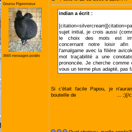
Gourou Pigeonneux
indian a écrit :
[citation=silvercream][citation=
sujet initial, je crois aussi (c
le choix des mots est imp
concernant notre loisir afi
l'amalgame avec la filière avicol
3665 messages postés
mot traçabilité a une conotat
prononcée. Je cherche comme q
vous un terme plus adapté, pas fa
Si c'était facile Papou, je n'aur
bouteille de
Pessac Léognan
... ;)[/