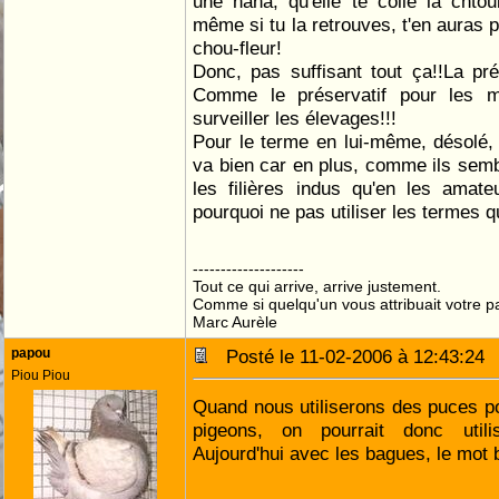
une nana, qu'elle te colle la chtoui
même si tu la retrouves, t'en auras 
chou-fleur!
Donc, pas suffisant tout ça!!La prév
Comme le préservatif pour les ms
surveiller les élevages!!!
Pour le terme en lui-même, désolé, j
va bien car en plus, comme ils semb
les filières indus qu'en les ama
pourquoi ne pas utiliser les termes q
--------------------
Tout ce qui arrive, arrive justement.
Comme si quelqu'un vous attribuait votre pa
Marc Aurèle
papou
Posté le 11-02-2006 à 12:43:2
Piou Piou
Quand nous utiliserons des puces pou
pigeons, on pourrait donc util
Aujourd'hui avec les bagues, le mot b