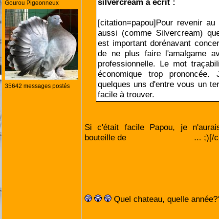
silvercream a écrit :
Gourou Pigeonneux
[citation=papou]Pour revenir au s
aussi (comme Silvercream) qu
est important dorénavant concern
de ne plus faire l'amalgame ave
professionnelle. Le mot traçabil
économique trop prononcée.
quelques uns d'entre vous un te
35642 messages postés
facile à trouver.
Si c'était facile Papou, je n'aur
bouteille de
Pessac Léognan
... ;)[/
Quel chateau, quelle année