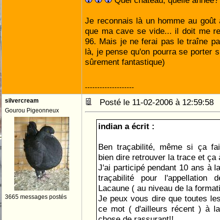
Quel chateau, quelle année
Je reconnais là un homme au goût af
que ma cave se vide... il doit me re
96. Mais je ne ferai pas le traîne p
là, je pense qu'on pourra se porter s
sûrement fantastique)
--------------------
silvercream
Posté le 11-02-2006 à 12:59:5
Gourou Pigeonneux
indian a écrit :
Ben traçabilité, même si ça fait
bien dire retrouver la trace et ça
J'ai participé pendant 10 ans à l
traçabilité pour l'appellation
Lacaune ( au niveau de la format
3665 messages postés
Je peux vous dire que toutes les
ce mot ( d'ailleurs récent ) à
chose de rassurant!!