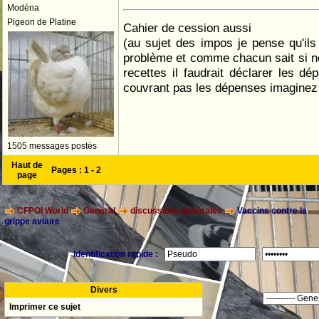
Modéna
Pigeon de Platine
Cahier de cession aussi
(au sujet des impos je pense qu'il
problème et comme chacun sait si n
recettes il faudrait déclarer les dé
couvrant pas les dépenses imaginez 
1505 messages postés
Haut de
Pages :
1
-
2
page
CFPOI World
General
discussions générales
Vaccins contre la
grippe aviaire
Identification rapide :
Divers
Imprimer ce sujet