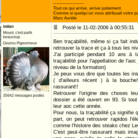
--------------------
Tout ce qui arrive, arrive justement.
Comme si quelqu'un vous attribuait votre pa
Marc Aurèle
indian
Posté le 11-02-2006 à 00:55:3
Mourir, c'est partir
beaucoup.
Ben traçabilité, même si ça fait indu
Gourou Pigeonneux
retrouver la trace et ça à tous les ni
J'ai participé pendant 10 ans à 
traçabilité pour l'appellation de l'a
niveau de la formation)
Je peux vous dire que toutes les in
( d'ailleurs récent ) à la bouc
rassurant!!
Retrouver l'origine des choses leu
35642 messages postés
dossier a été ouvert en 93. Si tout 
leur aoc cette année.
Pour nous, la traçabilité ça signifie
part, on peut retrouver rapidos l'é
comme l'histoire des steaks chez Lec
C'est peut-être rassurant mais ima