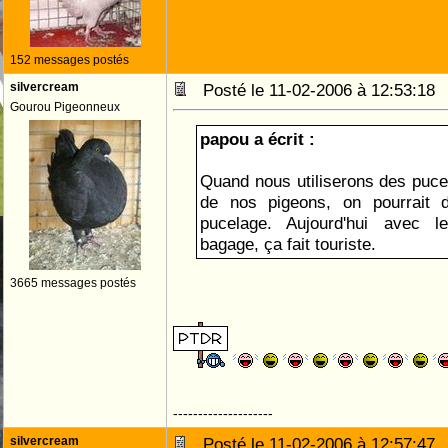
152 messages postés
silvercream
Posté le 11-02-2006 à 12:53:1
Gourou Pigeonneux
papou a écrit :
Quand nous utiliserons des puces 
de nos pigeons, on pourrait d
pucelage. Aujourd'hui avec 
bagage, ça fait touriste.
3665 messages postés
--------------------
silvercream
Posté le 11-02-2006 à 12:57:4