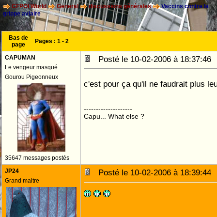
CFPOI World
General
discussions générales
Vaccins contre la
grippe aviaire
Bas de
Pages :
1
-
2
page
CAPUMAN
Posté le 10-02-2006 à 18:37:4
Le vengeur masqué
Gourou Pigeonneux
c'est pour ça qu'il ne faudrait plus l
--------------------
Capu... What else ?
35647 messages postés
JP24
Posté le 10-02-2006 à 18:39:4
Grand maitre