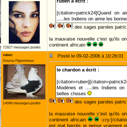
ruben a écrit :
[citation=patrick24]Quand on 
.....les Indiens on aime les bonn
des sages paroles patri
la mauvaise nouvelle c'est qu'ils on
continent africain
72927 messages postés
ruben
Posté le 09-02-2006 à 10:26:0
Gourou Pigeonneux
le chardon a écrit :
[citation=ruben][citation=patric
Modénes et .....les Indiens on
belles choses
des sages paroles patri
14096 messages postés
la mauvaise nouvelle c'est qu'ils on
continent africain
:cry:[/citati
est mal barrés je pense vraiment q