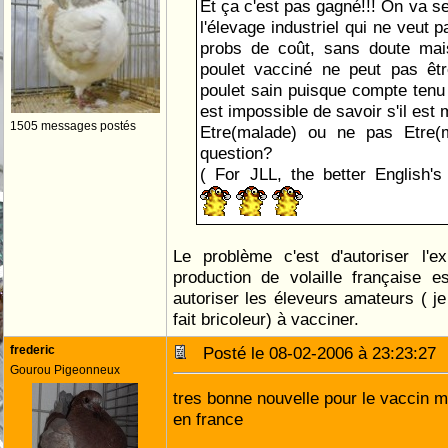
Et ça c'est pas gagné!!! On va se
l'élevage industriel qui ne veut 
probs de coût, sans doute mai
poulet vacciné ne peut pas ê
poulet sain puisque compte tenu 
est impossible de savoir s'il est 
1505 messages postés
Etre(malade) ou ne pas Etre(m
question?
( For JLL, the better English's
Le problème c'est d'autoriser l'e
production de volaille française e
autoriser les éleveurs amateurs ( j
fait bricoleur) à vacciner.
frederic
Posté le 08-02-2006 à 23:23:2
Gourou Pigeonneux
tres bonne nouvelle pour le vaccin m
en france