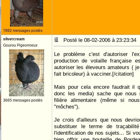
7892 messages postés
silvercream
Posté le 08-02-2006 à 23:23:3
Gourou Pigeonneux
Le problème c'est d'autoriser l'e
production de volaille française e
autoriser les éleveurs amateurs ( j
fait bricoleur) à vacciner.[/citation]
Mais pour cela encore faudrait il q
donc les media) sache que nous
filière alimentaire (même si no
3665 messages postés
"môches").
Je crois d'ailleurs que nous devri
substituer le terme de traçabilit
l'identification de nos sujets... Si v
bien offrir une bouteille de Borde