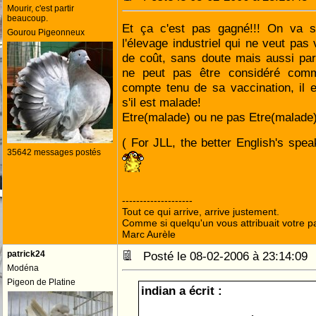
Mourir, c'est partir
beaucoup.
Et ça c'est pas gagné!!! On va s
Gourou Pigeonneux
l'élevage industriel qui ne veut pas
de coût, sans doute mais aussi par
ne peut pas être considéré comm
compte tenu de sa vaccination, il 
s'il est malade!
Etre(malade) ou ne pas Etre(malade),
( For JLL, the better English's spea
35642 messages postés
--------------------
Tout ce qui arrive, arrive justement.
Comme si quelqu'un vous attribuait votre pa
Marc Aurèle
patrick24
Posté le 08-02-2006 à 23:14:0
Modéna
Pigeon de Platine
indian a écrit :