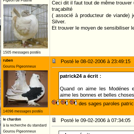
Pigeon de Platine
Ceci dit il faut tout de même trouve
traçabilté
( associé à producteur de viande) j
Silver.
Et trouver le moyen de sensibiliser 
1505 messages postés
ruben
Posté le 08-02-2006 à 23:49:1
Gourou Pigeonneux
patrick24 a écrit :
Quand on aime les Modénes et 
aime les bonnes et belles chose
des sages paroles patri
14096 messages postés
le chardon
Posté le 09-02-2006 à 07:34:0
à la recherche du standard
Gourou Pigeonneux