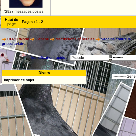
72927 messages postés
Haut de
Pages :
1
-
2
page
CFPOI World
General
discussions générales
Vaccins contre la
grippe aviaire
Identification rapide :
Divers
Imprimer ce sujet