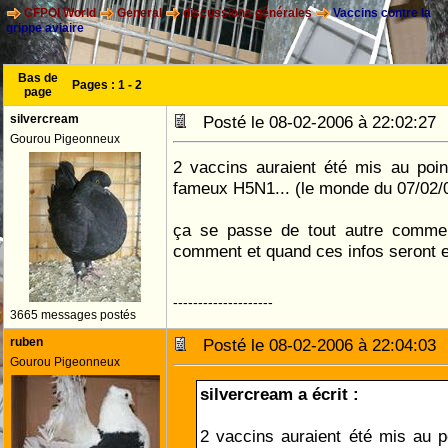
CFPOI World
General
discussions générales
Vaccins contre la
grippe aviaire
Bas de
Pages :
1
-
2
page
silvercream
Posté le 08-02-2006 à 22:02:2
Gourou Pigeonneux
2 vaccins auraient été mis au poi
fameux H5N1... (le monde du 07/02/
ça se passe de tout autre comment
comment et quand ces infos seront ex
--------------------
3665 messages postés
ruben
Posté le 08-02-2006 à 22:04:0
Gourou Pigeonneux
silvercream a écrit :
2 vaccins auraient été mis au 