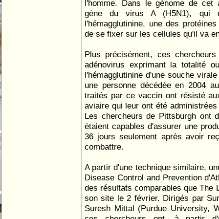
l'homme. Dans le génome de cet ag
gène du virus A (H5N1), qui d
l'hémagglutinine, une des protéines
de se fixer sur les cellules qu'il va en
Plus précisément, ces chercheurs 
adénovirus exprimant la totalité o
l'hémagglutinine d'une souche virale
une personne décédée en 2004 au
traités par ce vaccin ont résisté au
aviaire qui leur ont été administrées
Les chercheurs de Pittsburgh ont d'
étaient capables d'assurer une produ
36 jours seulement après avoir re
combattre.
A partir d'une technique similaire, u
Disease Control and Prevention d'At
des résultats comparables que The L
son site le 2 février. Dirigés par 
Suresh Mittal (Purdue University, W
ces chercheurs ont, à partir d