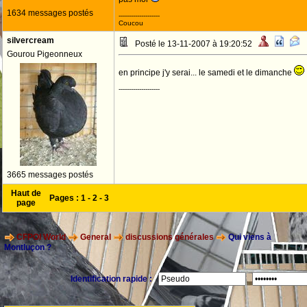
1634 messages postés
--------------------
Coucou
silvercream
Posté le 13-11-2007 à 19:20:52
Gourou Pigeonneux
en principe j'y serai... le samedi et le dimanche
--------------------
3665 messages postés
Haut de
Pages :
1
-
2
-
3
page
CFPOI World
General
discussions générales
Qui viens à
Montluçon ?
Identification rapide :