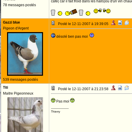
café( car il fait froid dans les halls)ou d'un vin chau
78 messages postés
Gazzi blue
Posté le 12-11-2007 à 19:39:05
Pigeon d'Argent
désolé ben pas moi
539 messages postés
Titi
Posté le 12-11-2007 à 21:23:58
Maitre Pigeonneux
Pas moi
--------------------
Thierry