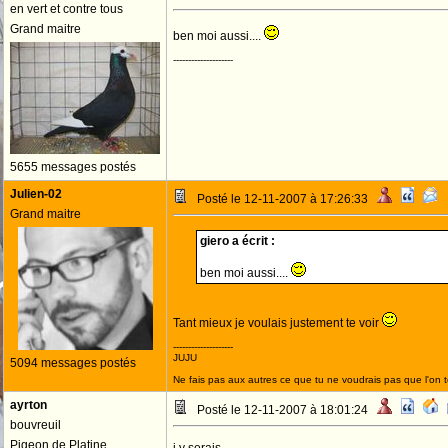
en vert et contre tous
Grand maitre
ben moi aussi....
--------------------
5655 messages postés
Julien-02
Posté le 12-11-2007 à 17:26:33
Grand maitre
giero a écrit :
ben moi aussi....
Tant mieux je voulais justement te voir
--------------------
JUJU
5094 messages postés
Ne fais pas aux autres ce que tu ne voudrais pas que l'on t
ayrton
Posté le 12-11-2007 à 18:01:24
bouvreuil
Pigeon de Platine