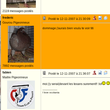
2119 messages postés
frederic
Posté le 12-11-2007 à 21:30:09
Gourou Pigeonneux
dommage j'aurais bien voulu te voir titi
7892 messages postés
fabien
Posté le 12-11-2007 à 21:36:07
Maitre Pigeonneux
moi j'y serai(devant les texans surement!! :lol
--------------------
I love occitania