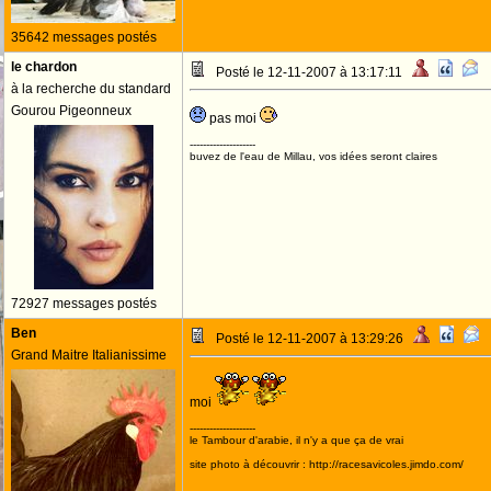
35642 messages postés
le chardon
Posté le 12-11-2007 à 13:17:11
à la recherche du standard
Gourou Pigeonneux
pas moi
--------------------
buvez de l'eau de Millau, vos idées seront claires
72927 messages postés
Ben
Posté le 12-11-2007 à 13:29:26
Grand Maitre Italianissime
moi
--------------------
le Tambour d'arabie, il n'y a que ça de vrai
site photo à découvrir : http://racesavicoles.jimdo.com/