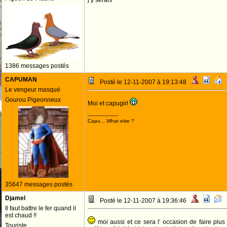
j y serais
1386 messages postés
CAPUMAN
Posté le 12-11-2007 à 19:13:48
Le vengeur masqué
Gourou Pigeonneux
Moi et capugirl
--------------------
Capu... What else ?
35647 messages postés
Djamel
Posté le 12-11-2007 à 19:36:46
Il faut battre le fer quand il
est chaud !!
moi aussi et ce sera l' occasion de faire plu
Touriste