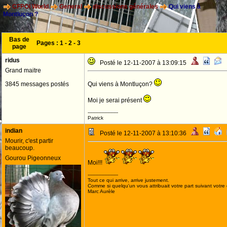
CFPOI World
General
discussions générales
Qui viens à
Montluçon ?
Bas de
Pages :
1
-
2
-
3
page
ridus
Posté le 12-11-2007 à 13:09:15
Grand maitre
3845 messages postés
Qui viens à Montluçon?
Moi je serai présent
--------------------
Patrick
indian
Posté le 12-11-2007 à 13:10:36
Mourir, c'est partir
beaucoup.
Gourou Pigeonneux
Moi!!!
--------------------
Tout ce qui arrive, arrive justement.
Comme si quelqu'un vous attribuait votre part suivant votre
Marc Aurèle