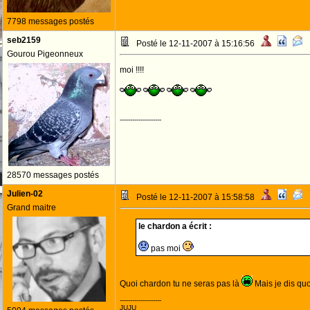
7798 messages postés
seb2159
Posté le 12-11-2007 à 15:16:56
Gourou Pigeonneux
moi !!!!
--------------------
28570 messages postés
Julien-02
Posté le 12-11-2007 à 15:58:58
Grand maitre
le chardon a écrit :
pas moi
Quoi chardon tu ne seras pas là
Mais je dis quo
--------------------
JUJU