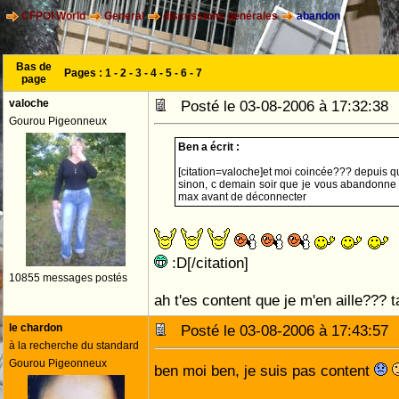
CFPOI World
General
discussions générales
abandon
Bas de
Pages :
1
-
2
-
3
-
4
-
5
-
6
-
7
page
valoche
Posté le 03-08-2006 à 17:32:3
Gourou Pigeonneux
Ben a écrit :
[citation=valoche]et moi coincée??? depuis
sinon,
max avant de déconnecter
:D[/citation]
10855 messages postés
ah t'es content que je m'en aille??? t
le chardon
Posté le 03-08-2006 à 17:43:5
à la recherche du standard
Gourou Pigeonneux
ben moi ben, je suis pas content