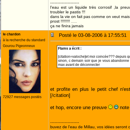
--------------------
l'eau est un liquide très corrosif ,la pre
troubler le pastis !!!
dans la vie on fait pas comme on veut mai
prost !!!!!!!! .....
ça ne finira jamais
le chardon
Posté le 03-08-2006 à 17:55:5
à la recherche du standard
Gourou Pigeonneux
Flams a écrit :
[citation=valoche]et moi coincée??? depuis
sinon, c demain soir que je vous abandonne d
max avant de déconnecter
et profite en plus le petit chef n'e
[/citation]
72927 messages postés
et hop, encore une preuve
note
--------------------
buvez de l'eau de Millau, vos idées seront c