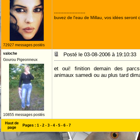
--------------------
buvez de l'eau de Millau, vos idées seront c
72927 messages postés
valoche
Posté le 03-08-2006 à 19:10:3
Gourou Pigeonneux
et oui! finition demain des par
animaux samedi ou au plus tard dim
10855 messages postés
Haut de
Pages :
1
-
2
-
3
-
4
-
5
-
6
-
7
page