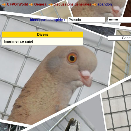
CFPOI World
General
discussions générales
abandon
Identification rapide :
Divers
Imprimer ce sujet