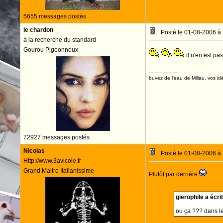
5655 messages postés
le chardon
Posté le 01-08-2006 à
à la recherche du standard
Gourou Pigeonneux
il n'en est pa
--------------------
buvez de l'eau de Millau, vos idé
72927 messages postés
Nicolas
Posté le 01-08-2006 à
Http://www.3avicole.fr
Grand Maitre Italianissime
Plutôt par derrière
gierophile a écrit
ou ça ??? dans l