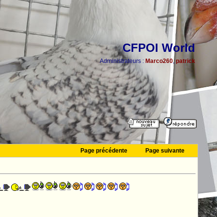
CFPOI World
Administrateurs :
Marco260
,
patrick
Page précédente
Page suivante