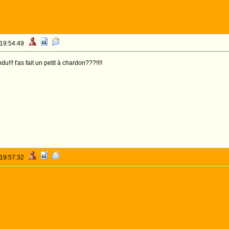
 19:54:49
!!! t'as fait un petit à chardon???!!!!
 19:57:32