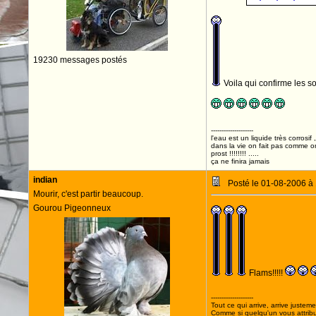
19230 messages postés
Voila qui confirme les sou
--------------------
l'eau est un liquide très corrosif 
dans la vie on fait pas comme o
prost !!!!!!!! .....
ça ne finira jamais
indian
Posté le 01-08-2006 à
Mourir, c'est partir beaucoup.
Gourou Pigeonneux
Flams!!!!!
--------------------
Tout ce qui arrive, arrive justeme
Comme si quelqu'un vous attribua