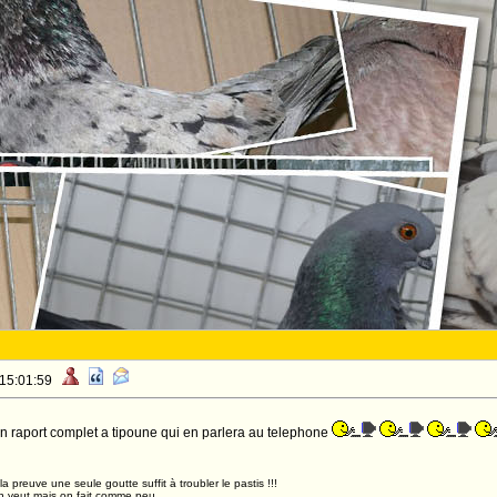
 15:01:59
un raport complet a tipoune qui en parlera au telephone
,la preuve une seule goutte suffit à troubler le pastis !!!
n veut mais on fait comme peu