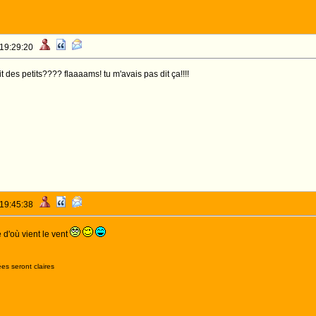
 19:29:20
t des petits???? flaaaams! tu m'avais pas dit ça!!!!
 19:45:38
é d'où vient le vent
es seront claires