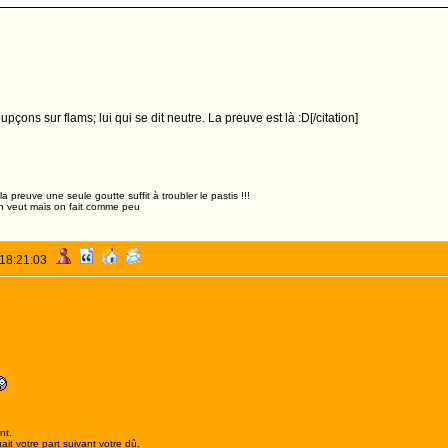
pçons sur flams; lui qui se dit neutre. La preuve est là :D[/citation]
,la preuve une seule goutte suffit à troubler le pastis !!!
n veut mais on fait comme peu
 18:21:03
nt.
it votre part suivant votre dû.