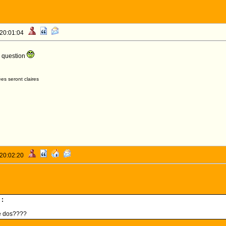
 20:01:04
s question
es seront claires
 20:02:20
 :
e dos????