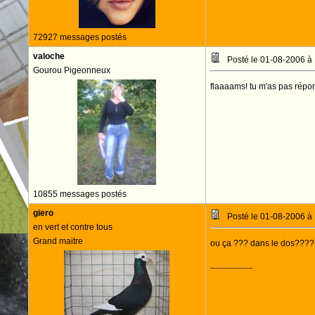
72927 messages postés
valoche
Posté le 01-08-2006 à
Gourou Pigeonneux
flaaaams! tu m'as pas répondu
10855 messages postés
giero
Posté le 01-08-2006 à
en vert et contre tous
Grand maitre
ou ça ??? dans le dos????
--------------------