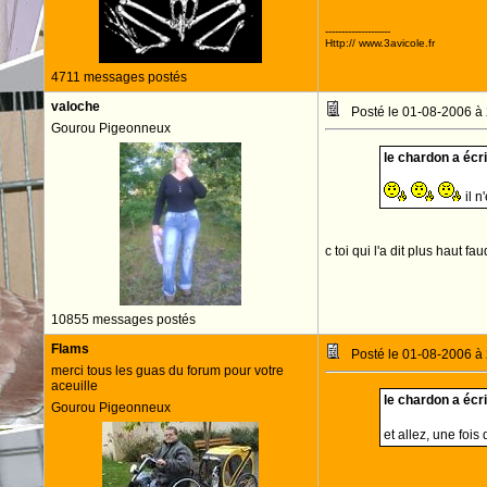
--------------------
Http:// www.3avicole.fr
4711 messages postés
valoche
Posté le 01-08-2006 à
Gourou Pigeonneux
le chardon a écrit
il n
c toi qui l'a dit plus haut fa
10855 messages postés
Flams
Posté le 01-08-2006 à
merci tous les guas du forum pour votre
aceuille
le chardon a écrit
Gourou Pigeonneux
et allez, une fois