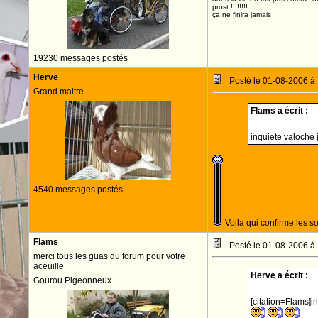
prost !!!!!!!! .....
ça ne finira jamais
19230 messages postés
Herve
Posté le 01-08-2006 à
Grand maitre
Flams a écrit :
inquiete valoche 
4540 messages postés
Voila qui confirme les so
Flams
Posté le 01-08-2006 à
merci tous les guas du forum pour votre
aceuille
Herve a écrit :
Gourou Pigeonneux
[citation=Flams]i