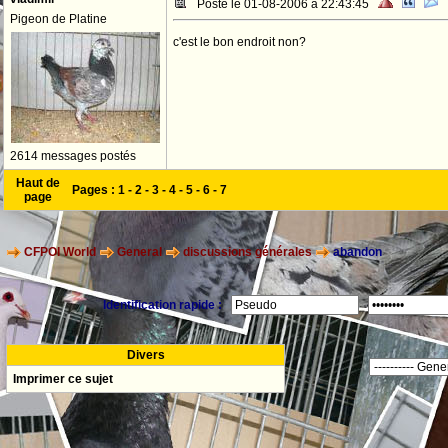
Posté le 01-08-2006 à 22:43:45
Pigeon de Platine
c'est le bon endroit non?
2614 messages postés
Haut de
Pages :
1
-
2
-
3
-
4
-
5
-
6
-
7
page
CFPOI World
General
discussions générales
abandon
Identification rapide :
Divers
Imprimer ce sujet