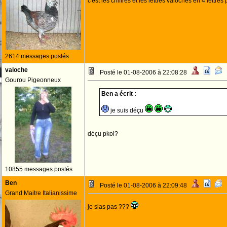
c'est les chiffres et les lettres valoches en 4 lettres
2614 messages postés
valoche
Posté le 01-08-2006 à 22:08:28
Gourou Pigeonneux
Ben a écrit :
je suis déçu
déçu pkoi?
10855 messages postés
Ben
Posté le 01-08-2006 à 22:09:48
Grand Maitre Italianissime
je sias pas ???