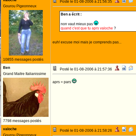
valoche
Posté le 01-08-2006 à 21:56:35
Gourou Pigeonneux
Ben a écrit :
non vaut mieux pas
quand c'est que tu aprs valoche
?
euh! excuse moi mais je comprends pas...
10855 messages postés
Ben
Posté le 01-08-2006 à 21:57:36
Grand Maitre Italianissime
aprs = pars
7798 messages postés
valoche
Posté le 01-08-2006 à 21:58:26
Gourou Pigeonneux