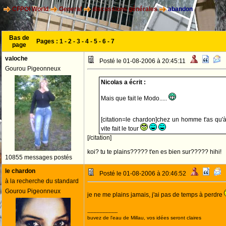
CFPOI World
General
discussions générales
abandon
Bas de
Pages :
1
-
2
-
3
-
4
-
5
-
6
-
7
page
valoche
Posté le 01-08-2006 à 20:45:11
Gourou Pigeonneux
Nicolas a écrit :
Mais que fait le Modo.....
[citation=le chardon]chez un homme t'as qu'à 
vite fait le tour
[/citation]
koi? tu te plains????? t'en es bien sur????? hihi!
10855 messages postés
le chardon
Posté le 01-08-2006 à 20:46:52
à la recherche du standard
Gourou Pigeonneux
je ne me plains jamais, j'ai pas de temps à perdre
--------------------
buvez de l'eau de Millau, vos idées seront claires