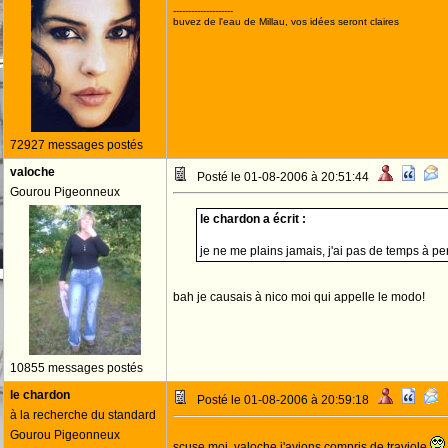
--------------------
buvez de l'eau de Millau, vos idées seront claires
72927 messages postés
valoche
Posté le 01-08-2006 à 20:51:44
Gourou Pigeonneux
le chardon a écrit :
je ne me plains jamais, j'ai pas de temps à p
bah je causais à nico moi qui appelle le modo!
10855 messages postés
le chardon
Posté le 01-08-2006 à 20:59:18
à la recherche du standard
Gourou Pigeonneux
scuse moi, valoche j'avions compris de traviole