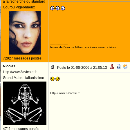
à la recherche du standard
Gourou Pigeonneux
--------------------
buvez de l'eau de Millau, vos idées seront claires
72927 messages postés
Nicolas
Posté le 01-08-2006 à 21:05:13
Http://www.3avicole.fr
Grand Maitre Italianissime
--------------------
Http:// www.3avicole.fr
4711 messages postés