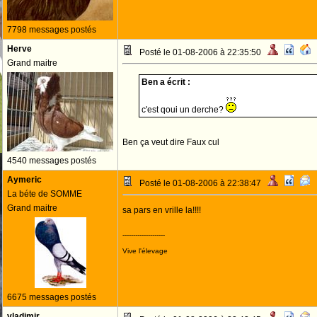
7798 messages postés
Herve
Posté le 01-08-2006 à 22:35:50
Grand maitre
Ben a écrit :
c'est qoui un derche?
Ben ça veut dire Faux cul
4540 messages postés
Aymeric
Posté le 01-08-2006 à 22:38:47
La béte de SOMME
Grand maitre
sa pars en vrille la!!!!
--------------------
Vive l'élevage
6675 messages postés
vladimir