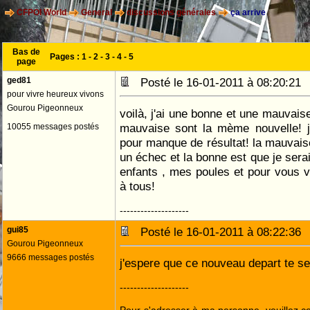
CFPOI World
General
discussions générales
ça arrive
Bas de
Pages :
1
-
2
-
3
-
4
-
5
page
ged81
Posté le 16-01-2011 à 08:20:2
pour vivre heureux vivons
Gourou Pigeonneux
voilà, j'ai une bonne et une mauvaise
mauvaise sont la mème nouvelle! je
10055 messages postés
pour manque de résultat! la mauvaise
un échec et la bonne est que je sera
enfants , mes poules et pour vous v
à tous!
--------------------
gui85
Posté le 16-01-2011 à 08:22:3
Gourou Pigeonneux
9666 messages postés
j'espere que ce nouveau depart te ser
--------------------