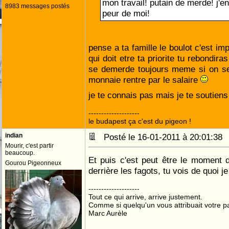
mon travail! putain de merde! j'en 
8983 messages postés
peur de moi!
pense a ta famille le boulot c'est im
qui doit etre ta priorite tu rebondir
se demerde toujours meme si on ser
monnaie rentre par le salaire
je te connais pas mais je te soutien
--------------------
le budapest ça c'est du pigeon !
indian
Posté le 16-01-2011 à 20:01:3
Mourir, c'est partir
beaucoup.
Et puis c'est peut être le moment d
Gourou Pigeonneux
derrière les fagots, tu vois de quoi je
--------------------
Tout ce qui arrive, arrive justement.
Comme si quelqu'un vous attribuait votre pa
Marc Aurèle