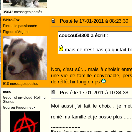
35642 messages postés
White-Fox
Posté le 17-01-2011 à 08:23:3
Eternelle passionnée
Pigeon d'Argent
coucou54300 a écrit :
mais ce n'est pas ça qui fait b
Non, c'est sûr... mais à choisir entr
une vie de famille convenable, per
de réfléchir longtemps
910 messages postés
nono
Posté le 17-01-2011 à 10:34:3
Get off of my cloud! Rolling
Stones
Moi aussi j'ai fait le choix , je met
Gourou Pigeonneux
renié ma famille et je bosse plus ....
--------------------
En volières, en cage d'expo, au nid, aux peti