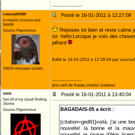
--------------------
coucou54300
Posté le 16-01-2011 à 12:27:0
la misére n'est pas une
fatalité
Reposes toi bien et reste calme j
Gourou Pigeonneux
toi :hello:Lorsque je vois des chose
pétard
Edité le 16-01-2011 e 12:28:04 par couco
39629 messages postés
--------------------
jmo oeil de fraise,criador lusitano
nono
Posté le 16-01-2011 à 13:40:0
Get off of my cloud! Rolling
Stones
BAGADAIS-05 a écrit :
Gourou Pigeonneux
[citation=ged81]voilà, j'ai une 
nouvelle! la bonne et la mau
nouvelle! je risque d'ètre lice