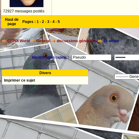
72927 messages postés
Haut de
Pages :
1
-
2
-
3
-
4
-
5
page
CFPOI World
General
discussions générales
ça arrive
Identification rapide :
Divers
Imprimer ce sujet