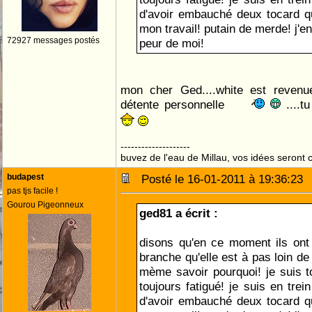
d'avoir embauché deux tocard q
mon travail! putain de merde! j'en 
72927 messages postés
peur de moi!
mon cher Ged....white est revenu
détente personnelle
....t
--------------------
buvez de l'eau de Millau, vos idées seront c
budapest
Posté le 16-01-2011 à 19:36:2
pas tjs facile !
Gourou Pigeonneux
ged81 a écrit :
disons qu'en ce moment ils ont t
branche qu'elle est à pas loin de
mème savoir pourquoi! je suis to
toujours fatigué! je suis en trei
d'avoir embauché deux tocard q