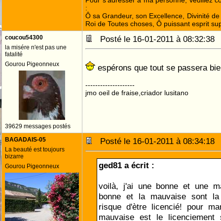
Pour s'adresser à ma personne, veuillez 
:
Ô sa Grandeur, son Excellence, Divinité de 
Roi de Toutes choses, Ô puissant esprit sup
coucou54300
Posté le 16-01-2011 à 08:32:3
la misére n'est pas une
fatalité
Gourou Pigeonneux
espérons que tout se passera bie
--------------------
jmo oeil de fraise,criador lusitano
39629 messages postés
BAGADAIS-05
Posté le 16-01-2011 à 08:34:1
La beauté est toujours
bizarre
ged81 a écrit :
Gourou Pigeonneux
voilà, j'ai une bonne et une m
bonne et la mauvaise sont la
risque d'ètre licencié! pour ma
mauvaise est le licenciement