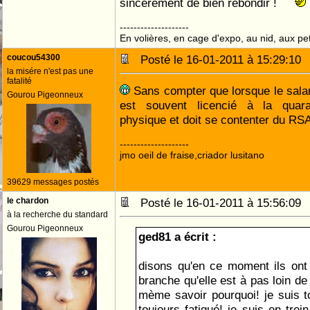
sincèrement de bien rebondir !
--------------------
En volières, en cage d'expo, au nid, aux peti
coucou54300
Posté le 16-01-2011 à 15:29:1
la misére n'est pas une
fatalité
Sans compter que lorsque le salari
Gourou Pigeonneux
est souvent licencié à la quara
physique et doit se contenter du RS
--------------------
jmo oeil de fraise,criador lusitano
39629 messages postés
le chardon
Posté le 16-01-2011 à 15:56:0
à la recherche du standard
Gourou Pigeonneux
ged81 a écrit :
disons qu'en ce moment ils ont t
branche qu'elle est à pas loin de
mème savoir pourquoi! je suis to
toujours fatigué! je suis en trei