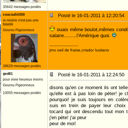
35642 messages postés
coucou54300
Posté le 16-01-2011 à 12:20:5
la misére n'est pas une
fatalité
ouais même boulot,mêmes condit
Gourou Pigeonneux
salaire.........l'Amérique quoi.
--------------------
jmo oeil de fraise,criador lusitano
39629 messages postés
ged81
Posté le 16-01-2011 à 12:24:5
pour vivre heureux vivons
Gourou Pigeonneux
disons qu'en ce moment ils ont telle
qu'elle est à pas loin de péter! je
10055 messages postés
pourquoi! je suis toujours en colère
suis en trein de payer leur choix
tocard qui ont descendu tout mon t
j'en pète! j'ai peur
peur de moi!