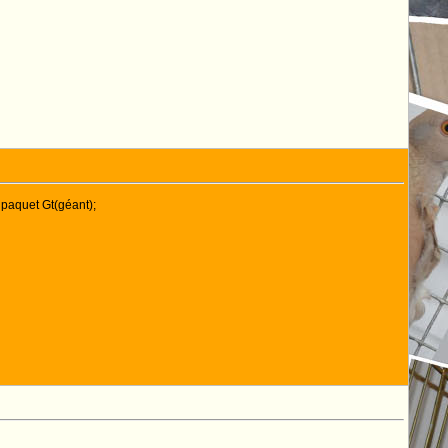
n paquet Gt(géant);