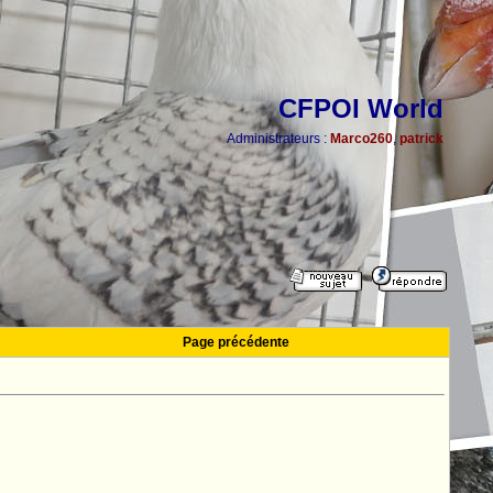
CFPOI World
Administrateurs :
Marco260
,
patrick
Page précédente