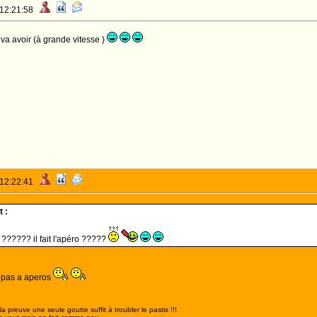
 12:21:58
l va avoir (à grande vitesse )
 12:22:41
 :
ù ?????? il fait l'apéro ?????
s pas a aperos
,la preuve une seule goutte suffit à troubler le pastis !!!