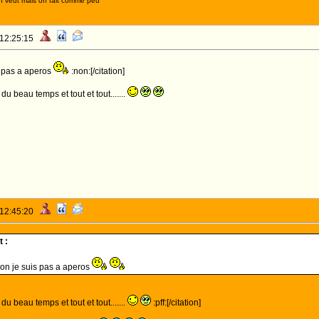
n veut mais on fait comme peu
 12:25:15
s pas a aperos
:non:[/citation]
 du beau temps et tout et tout.......
 12:45:20
 :
on je suis pas a aperos
 du beau temps et tout et tout.......
:pff:[/citation]