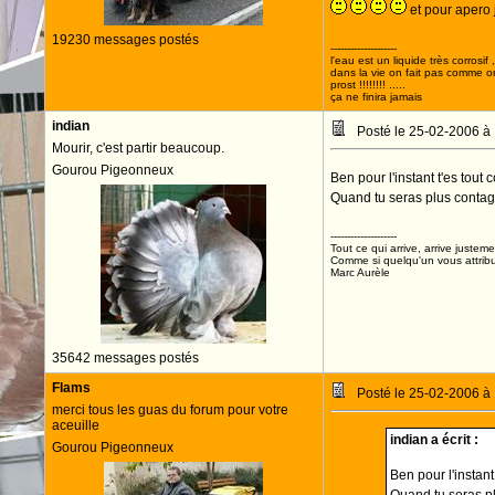
et pour apero 
19230 messages postés
--------------------
l'eau est un liquide très corrosif 
dans la vie on fait pas comme o
prost !!!!!!!! .....
ça ne finira jamais
indian
Posté le 25-02-2006 à
Mourir, c'est partir beaucoup.
Gourou Pigeonneux
Ben pour l'instant t'es tout 
Quand tu seras plus contagi
--------------------
Tout ce qui arrive, arrive justeme
Comme si quelqu'un vous attribua
Marc Aurèle
35642 messages postés
Flams
Posté le 25-02-2006 à
merci tous les guas du forum pour votre
aceuille
indian a écrit :
Gourou Pigeonneux
Ben pour l'instant