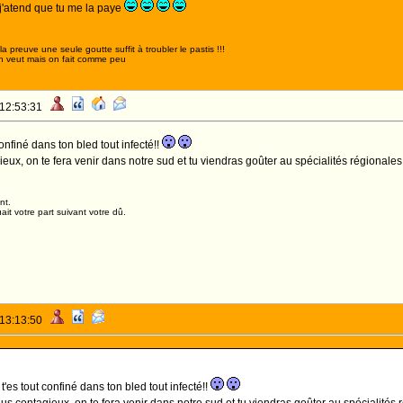
j'atend que tu me la paye
,la preuve une seule goutte suffit à troubler le pastis !!!
n veut mais on fait comme peu
 12:53:31
confiné dans ton bled tout infecté!!
eux, on te fera venir dans notre sud et tu viendras goûter au spécialités régionales
nt.
it votre part suivant votre dû.
 13:13:50
 t'es tout confiné dans ton bled tout infecté!!