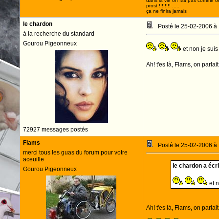
dans la vie on fait pas comme o
prost !!!!!!!! .....
ça ne finira jamais
le chardon
Posté le 25-02-2006 à
à la recherche du standard
Gourou Pigeonneux
et non je sui
Ah! t'es là, Flams, on parlait
72927 messages postés
Flams
Posté le 25-02-2006 à
merci tous les guas du forum pour votre
aceuille
le chardon a écrit
Gourou Pigeonneux
et n
Ah! t'es là, Flams, on parlait