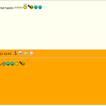
l fait l'apéro ?????
 12:19:44
ci