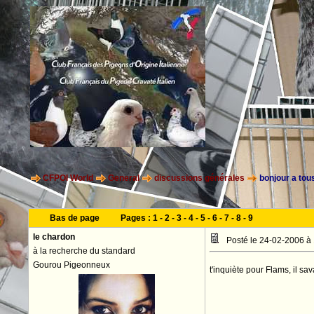
CFPOI World
General
discussions générales
bonjour a tou
Bas de page
Pages :
1
-
2
-
3
-
4
-
5
-
6
-
7
-
8
-
9
le chardon
Posté le 24-02-2006 à
à la recherche du standard
Gourou Pigeonneux
t'inquiète pour Flams, il sav