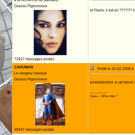
à la recherche du standard
Gourou Pigeonneux
et Flams, il est où ?????? i
72927 messages postés
CAPUMAN
Posté le 25-02-2006 à
Le vengeur masqué
Gourou Pigeonneux
probablement, à cet heure 
--------------------
Capu... What else ?
35647 messages postés