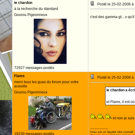
le chardon
Posté le 25-02-2006 à
à la recherche du standard
Gourou Pigeonneux
c'est des gamma gt....v qu'i
72927 messages postés
Flams
Posté le 25-02-2006 à
merci tous les guas du forum pour votre
aceuille
le chardon a écrit
Gourou Pigeonneux
et Flams, il est o
et non je sui
--------------------
l'eau est un liquide très corrosif 
19230 messages postés