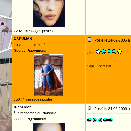
72927 messages postés
CAPUMAN
Posté le 24-02-2006 à
Le vengeur masqué
Gourou Pigeonneux
alors
--------------------
Capu... What else ?
35647 messages postés
le chardon
Posté le 24-02-2006 à
à la recherche du standard
Gourou Pigeonneux