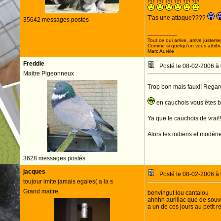
T'as une attaque????
35642 messages postés
--------------------
Tout ce qui arrive, arrive justeme
Comme si quelqu'un vous attribua
Marc Aurèle
Freddie
Posté le 08-02-2006 à
Maitre Pigeonneux
Trop bon mais faux!! Regar
en cauchois vous êtes ba
Ya que le cauchois de vrai!
Alors les indiens et modèn
3628 messages postés
jacques
Posté le 08-02-2006 à
toujour imite jamais egales( a la s
Grand maitre
benvingut lou cantalou
ahhhh aurillac que de souven
a un de ces jours au petit re