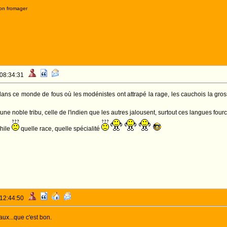
on fromager
 08:34:31
ans ce monde de fous où les modénistes ont attrapé la rage, les cauchois la grosse t
r une noble tribu, celle de l'indien que les autres jalousent, surtout ces langues f
phile
quelle race, quelle spécialité
 12:44:50
aux...que c'est bon.