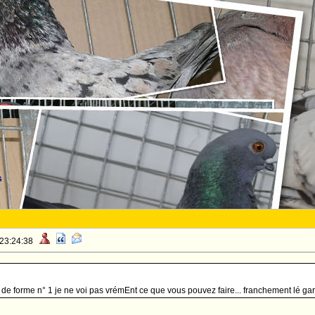
s
 23:24:38
 de forme n° 1 je ne voi pas vrémEnt ce que vous pouvez faire... franchement lé gars.