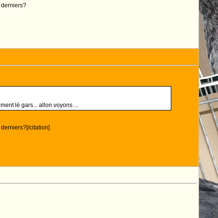
 derniers?
ent lé gars... allon voyons ...
derniers?[/citation]