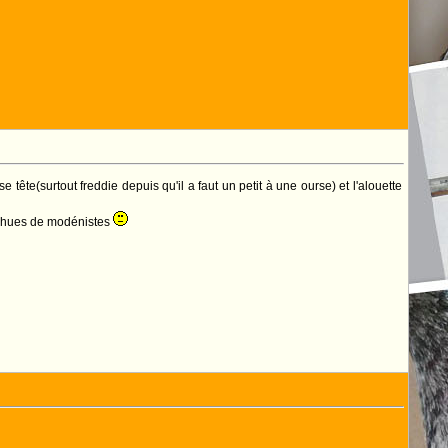
ête(surtout freddie depuis qu'il a faut un petit à une ourse) et l'alouette
ourchues de modénistes