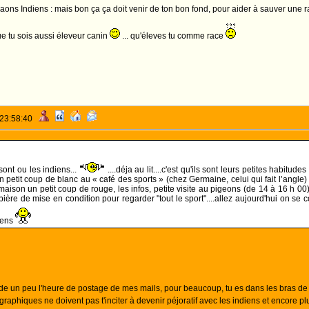
ons Indiens : mais bon ça ça doit venir de ton bon fond, pour aider à sauver une rac
ue tu sois aussi éleveur canin
... qu'éleves tu comme race
 23:58:40
 sont ou les indiens...
....déja au lit....c'est qu'ils sont leurs petites habitud
un petit coup de blanc au « café des sports » (chez Germaine, celui qui fait l’angle)
maison un petit coup de rouge, les infos, petite visite au pigeons (de 14 à 16 h 00)
e bière de mise en condition pour regarder "tout le sport"....allez aujourd'hui on se c
iens
de un peu l'heure de postage de mes mails, pour beaucoup, tu es dans les bras 
raphiques ne doivent pas t'inciter à devenir péjoratif avec les indiens et encore p