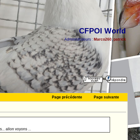
CFPOI World
Administrateurs :
Marco260
,
patrick
Page précédente
Page suivante
.. allon voyons ...