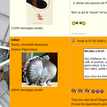
- 2: élever des queues de Pa
Bon ce qui te "sauve" est q
21056 messages postés
--------------------
indian
Posté le 07-02-2006 à
Mourir, c'est partir beaucoup.
Gourou Pigeonneux
Nicolas a écrit :
Oui, d'ailleurs ils
café, le journal, 
gare) retour à la 
rien rater), petit
plus chez les Ind
35642 messages postés
Trop bon mais faux!! Regar
Et puis tes égarements géog