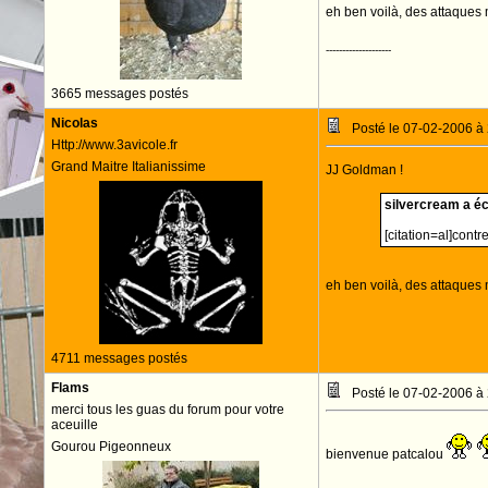
eh ben voilà, des attaques 
--------------------
3665 messages postés
Nicolas
Posté le 07-02-2006 à
Http://www.3avicole.fr
Grand Maitre Italianissime
JJ Goldman !
silvercream a écr
[citation=al]contr
eh ben voilà, des attaques m
4711 messages postés
Flams
Posté le 07-02-2006 à
merci tous les guas du forum pour votre
aceuille
Gourou Pigeonneux
bienvenue patcalou