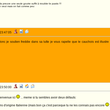
,la preuve une seule goutte suffit à troubler le pastis !!!
n veut mais on fait comme peu
 23:47:05
onc je soutien freddie dans sa lutte je vous rapelle que le cauchois est illustre
 23:50:00
ienvenue ici
... meme si tu sembles avoir deux défauts:
ons d'origine Italienne (mais bon ça c'est parceque tu ne les connais pas encore