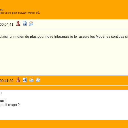
nt.
it votre part suivant votre dû.
 00:04:41
t plaisir un indien de plus pour notre tribu,mais je te rassure les Modènes sont pa
 00:41:29
:
ac !
petit crapo ?