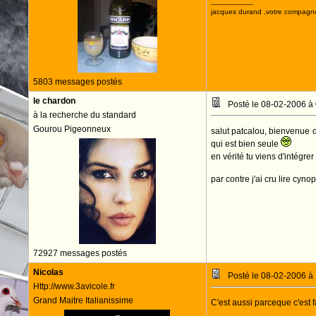
--------------------
jacques durand ,votre compagn
5803 messages postés
le chardon
Posté le 08-02-2006 à
à la recherche du standard
Gourou Pigeonneux
salut patcalou, bienvenue d
qui est bien seule
en vérité tu viens d'intégre
par contre j'ai cru lire cyno
72927 messages postés
Nicolas
Posté le 08-02-2006 à
Http://www.3avicole.fr
Grand Maitre Italianissime
C'est aussi parceque c'est f