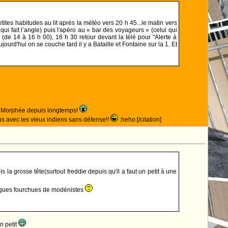
s petites habitudes au lit après la météo vers 20 h 45...le matin vers
qui fait l’angle) puis l'apéro au « bar des voyageurs » (celui qui
s (de 14 à 16 h 00), 16 h 30 retour devant la télé pour "Alerte à
ujourd'hui on se couche tard il y a Bataille et Fontaine sur la 1. Et
de Morphée depuis longtemps!
lus avec les vieux indiens sans défense!!
:heho:[/citation]
la grosse tête(surtout freddie depuis qu'il a faut un petit à une
 langues fourchues de modénistes
n petit