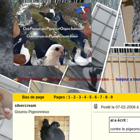
CFPOI World
General
discussions générales
bonjour a tou
Bas de page
Pages :
1
-
2
-
3
-
4
-
5
-
6
-
7
-
8
-
9
silvercream
Posté le 07-02-2006 à
Gourou Pigeonneux
al a écrit :
contre le pigeons