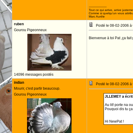
--------------------
Tout ce qui arrive, arrive justeme
Comme si quelqu'un vous attribua
Marc Aurèle
ruben
Posté le 08-02-2006 à
Gourou Pigeonneux
Bienvenue à toi Pat ,ça fai
14096 messages postés
indian
Posté le 08-02-2006 à
Mourir, c'est partir beaucoup.
Gourou Pigeonneux
JLLEMEY a écrit 
Au lit! porte na ou
Pouquoi dis tu ça 
Hi NewPat !