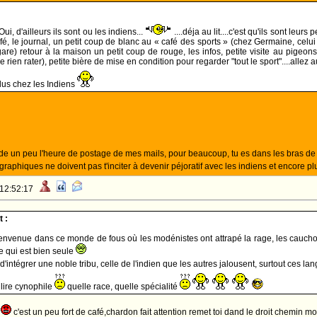
ui, d'ailleurs ils sont ou les indiens...
....déja au lit....c'est qu'ils sont leur
fé, le journal, un petit coup de blanc au « café des sports » (chez Germaine, celui 
gare) retour à la maison un petit coup de rouge, les infos, petite visite au pigeon
e rien rater), petite bière de mise en condition pour regarder "tout le sport"....allez a
plus chez les Indiens
de un peu l'heure de postage de mes mails, pour beaucoup, tu es dans les bras 
raphiques ne doivent pas t'inciter à devenir péjoratif avec les indiens et encore p
 12:52:17
 :
ienvenue dans ce monde de fous où les modénistes ont attrapé la rage, les cauchois 
te qui est bien seule
 d'intégrer une noble tribu, celle de l'indien que les autres jalousent, surtout ces
u lire cynophile
quelle race, quelle spécialité
?
c'est un peu fort de café,chardon fait attention remet toi dand le droit chemin mo