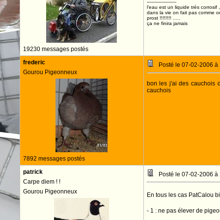
--------------------
l'eau est un liquide très corrosif 
dans la vie on fait pas comme o
prost !!!!!!!! .....
ça ne finira jamais
19230 messages postés
frederic
Posté le 07-02-2006 à
Gourou Pigeonneux
bon les j'ai des cauchois d
cauchois
7892 messages postés
patrick
Posté le 07-02-2006 à
Carpe diem ! !
Gourou Pigeonneux
En tous les cas PatCalou b
- 1 : ne pas élever de pige