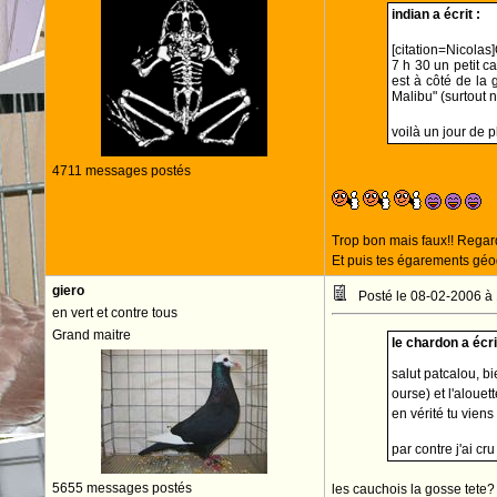
indian a écrit :
[citation=Nicolas]O
7 h 30 un petit ca
est à côté de la 
Malibu" (surtout n
voilà un jour de 
4711 messages postés
Trop bon mais faux!! Regar
Et puis tes égarements géog
giero
Posté le 08-02-2006 à
en vert et contre tous
Grand maitre
le chardon a écrit
salut patcalou, b
ourse) et l'alouet
en vérité tu viens
par contre j'ai cr
5655 messages postés
les cauchois la gosse tete