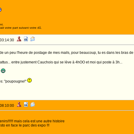
nt.
it votre part suivant votre dû.
 03:14:30
de un peu l'heure de postage de mes mails, pour beaucoup, tu es dans les bras 
ttus... entre justement Cauchois qui se lève à 4hOO et moi qui poste à 3h...
!
es: "poupougne!"
 08:10:00
irs!!!!!! mais cela est une autre histoire
sto en face le parc des expo !!!