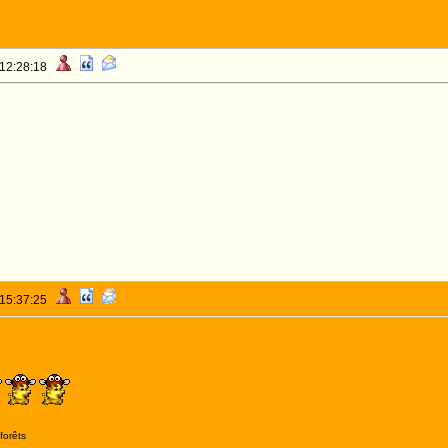
 12:28:18
 15:37:25
forêts