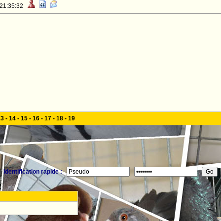
 21:35:32
13
-
14
-
15
-
16
-
17
-
18
-
19
Identification rapide :