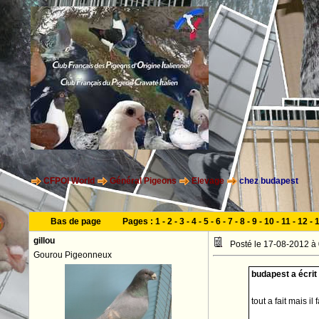
CFPOI World
Général Pigeons
Elevage
chez budapest
Bas de page
Pages :
1
-
2
-
3
-
4
-
5
-
6
-
7
-
8
-
9
-
10
-
11
-
12
-
gillou
Posté le 17-08-2012 à
Gourou Pigeonneux
budapest a écrit 
tout a fait mais il