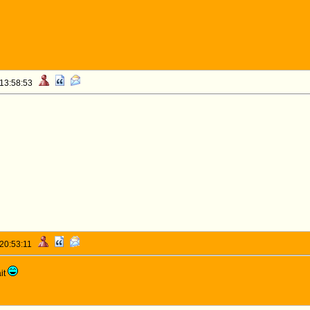
 13:58:53
 20:53:11
it