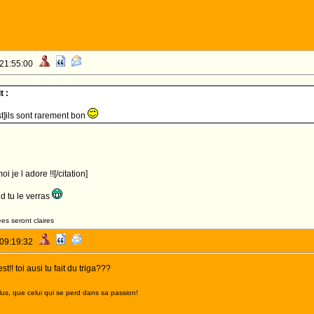
 21:55:00
t :
t]ils sont rarement bon
 je l adore !![/citation]
 tu le verras
es seront claires
 09:19:32
!! toi ausi tu fait du triga???
lus, que celui qui se perd dans sa passion!