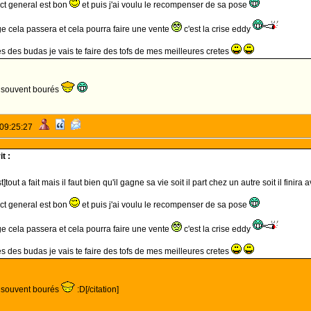
ct general est bon
et puis j'ai voulu le recompenser de sa pose
ge cela passera et cela pourra faire une vente
c'est la crise eddy
es des budas je vais te faire des tofs de mes meilleures cretes
t souvent bourés
 09:25:27
it :
tout a fait mais il faut bien qu'il gagne sa vie soit il part chez un autre soit il finira
ct general est bon
et puis j'ai voulu le recompenser de sa pose
ge cela passera et cela pourra faire une vente
c'est la crise eddy
es des budas je vais te faire des tofs de mes meilleures cretes
t souvent bourés
:D[/citation]