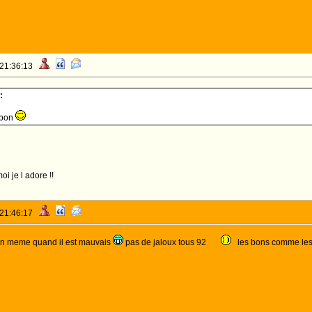
 21:36:13
:
 bon
i je l adore !!
 21:46:17
bon meme quand il est mauvais
pas de jaloux tous 92
les bons comme le