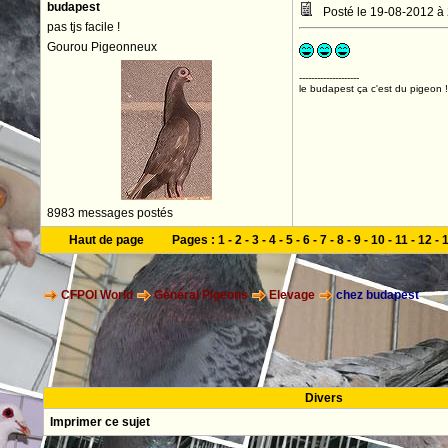
budapest
Posté le 19-08-2012 à
pas tjs facile !
Gourou Pigeonneux
--------------------
le budapest ça c'est du pigeon !
8983 messages postés
Haut de page
Pages :
1
-
2
-
3
-
4
-
5
-
6
-
7
-
8
-
9
-
10
-
11
-
12
-
CFPOI World
Général Pigeons
Elevage
chez budapest
Divers
Imprimer ce sujet