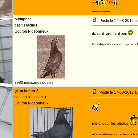
--------------------
budapest
Posté le 17-08-2012 à
pas tjs facile !
Gourou Pigeonneux
ils sont rarement bon
--------------------
le budapest ça c'est du pigeon !
8983 messages postés
giant homer 3
Posté le 17-08-2012 à
seul on n'est rien ;)
Gourou Pigeonneux
merci pour les photos
--------------------
et éternellement chanterons les 