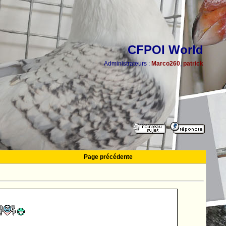
CFPOI World
Administrateurs :
Marco260
,
patrick
Page précédente