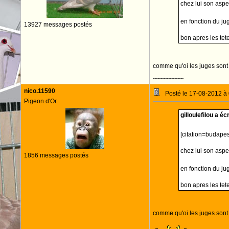
chez lui son aspe
en fonction du ju
13927 messages postés
bon apres les tet
comme qu'oi les juges son
--------------------
nico.11590
Posté le 17-08-2012 à
Pigeon d'Or
gilloulefilou a écr
[citation=budapest]
chez lui son aspe
1856 messages postés
en fonction du ju
bon apres les tet
comme qu'oi les juges son