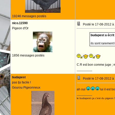
19246 messages postés
nico.11590
Posté le 17-08-2012 à
Pigeon d'Or
budapest a écrit 
ils sont rarement
1856 messages postés
C.R est bon comme juge ; mo
--------------------
budapest
Posté le 17-08-2012 à
pas tjs facile !
Gourou Pigeonneux
ah oui
lui il est 
--------------------
le budapest ça c'est du pigeon !