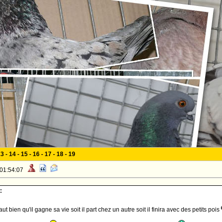
13
-
14
-
15
-
16
-
17
-
18
-
19
 01:54:07
:
 faut bien qu'il gagne sa vie soit il part chez un autre soit il finira avec des petits pois