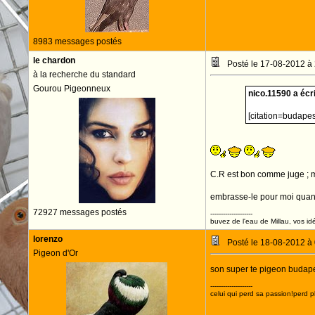
8983 messages postés
le chardon
Posté le 17-08-2012 à
à la recherche du standard
Gourou Pigeonneux
nico.11590 a écri
[citation=budapes
C.R est bon comme juge ; moi
embrasse-le pour moi quand
72927 messages postés
--------------------
buvez de l'eau de Millau, vos idé
lorenzo
Posté le 18-08-2012 à
Pigeon d'Or
son super te pigeon budapest
--------------------
celui qui perd sa passion!perd p