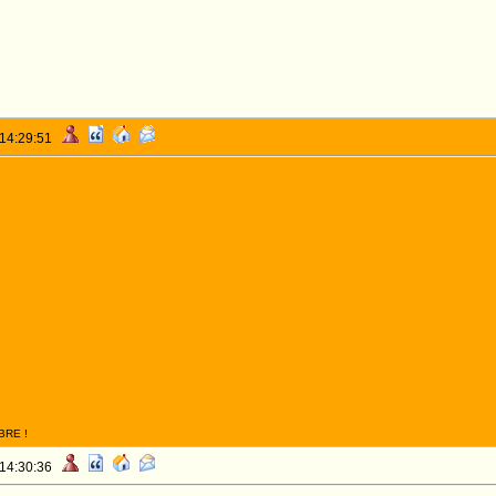
 14:29:51
BRE !
 14:30:36