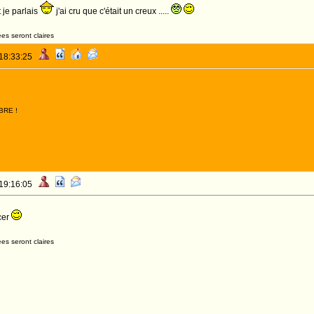
 je parlais
j'ai cru que c'était un creux .....
es seront claires
 18:33:25
BRE !
 19:16:05
cer
es seront claires