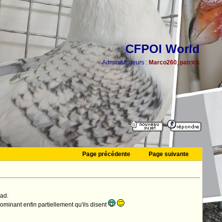
CFPOI World
Administrateurs :
Marco260
,
patrick
Page précédente
Page suivante
ead.
dominant enfin partiellement qu'ils disent