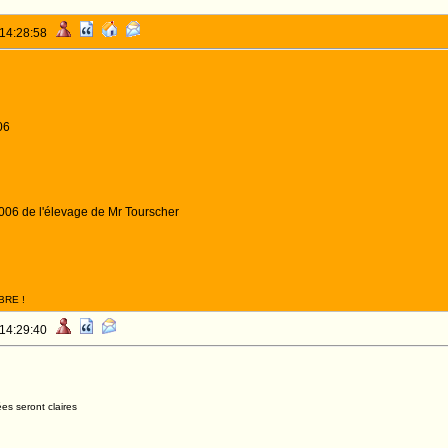
 14:28:58
06
006 de l'élevage de Mr Tourscher
BRE !
 14:29:40
es seront claires