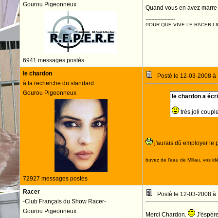
Gourou Pigeonneux
Quand vous en avez marre v
--------------------
POUR QUE VIVE LE RACER LI
6941 messages postés
le chardon
Posté le 12-03-2008 à
à la recherche du standard
Gourou Pigeonneux
le chardon a écrit
très joli coupl
j'aurais dû employer le p
--------------------
buvez de l'eau de Millau, vos idé
72927 messages postés
Racer
Posté le 12-03-2008 à
-Club Français du Show Racer-
Gourou Pigeonneux
Merci Chardon.
J'èspére 