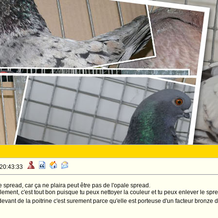
 20:43:33
 le spread, car ça ne plaira peut être pas de l'opale spread.
ement, c'est tout bon puisque tu peux nettoyer la couleur et tu peux enlever le spr
devant de la poitrine c'est surement parce qu'elle est porteuse d'un facteur bronze 