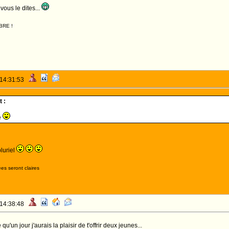
ous le dites...
BRE !
 14:31:53
 :
e
luriel
es seront claires
 14:38:48
qu'un jour j'aurais la plaisir de t'offrir deux jeunes...