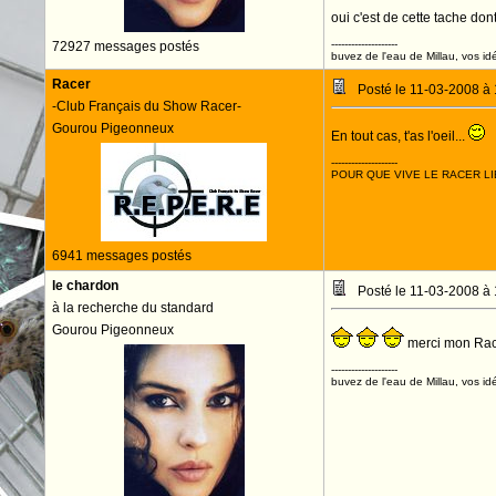
oui c'est de cette tache dont
--------------------
72927 messages postés
buvez de l'eau de Millau, vos idé
Racer
Posté le 11-03-2008 à
-Club Français du Show Racer-
Gourou Pigeonneux
En tout cas, t'as l'oeil...
--------------------
POUR QUE VIVE LE RACER LI
6941 messages postés
le chardon
Posté le 11-03-2008 à
à la recherche du standard
Gourou Pigeonneux
merci mon Ra
--------------------
buvez de l'eau de Millau, vos idé