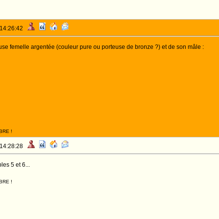
 14:26:42
use femelle argentée (couleur pure ou porteuse de bronze ?) et de son mâle :
BRE !
 14:28:28
es 5 et 6...
BRE !