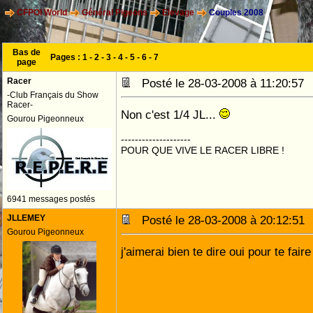
CFPOI World
Général Pigeons
Elevage
Couples 2008
Bas de
Pages :
1
-
2
-
3
-
4
-
5
-
6
-
7
page
Racer
Posté le 28-03-2008 à 11:20:5
-Club Français du Show
Racer-
Non c'est 1/4 JL...
Gourou Pigeonneux
--------------------
POUR QUE VIVE LE RACER LIBRE !
6941 messages postés
JLLEMEY
Posté le 28-03-2008 à 20:12:5
Gourou Pigeonneux
j'aimerai bien te dire oui pour te fair