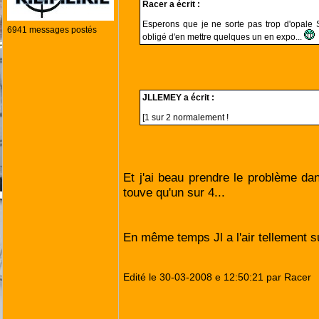
Racer a écrit :
Esperons que je ne sorte pas trop d'opale S
6941 messages postés
obligé d'en mettre quelques un en expo...
JLLEMEY a écrit :
[1 sur 2 normalement !
Et j'ai beau prendre le problème dan
touve qu'un sur 4...
En même temps Jl a l'air tellement sur
Edité le 30-03-2008 e 12:50:21 par Racer