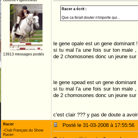
Gourou Pigeonneux
Racer a écrit :
Que ca ferait douter n'importe qui...
le gene opale est un gene dominant !
si tu mal l'a une fois sur ton male ,
13913 messages postés
de 2 chomosones donc un jeune sur 
le gene spead est un gene dominant 
si tu mal l'a une fois sur ton male ,
de 2 chomosones donc un jeune sur d
c'est clair ??? y pas de doute a avoir
Racer
Posté le 31-03-2008 à 17:55:5
-Club Français du Show
Racer-