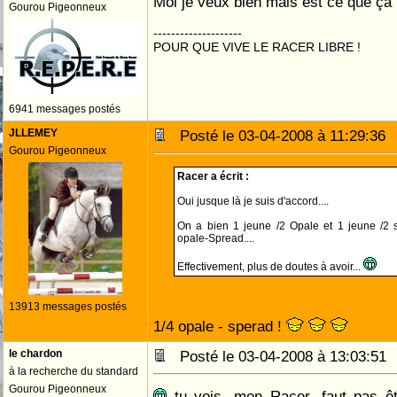
Moi je veux bien mais est ce que ça l
Gourou Pigeonneux
--------------------
POUR QUE VIVE LE RACER LIBRE !
6941 messages postés
JLLEMEY
Posté le 03-04-2008 à 11:29:3
Gourou Pigeonneux
Racer a écrit :
Oui jusque là je suis d'accord....
On a bien 1 jeune /2 Opale et 1 jeune /2 
opale-Spread....
Effectivement, plus de doutes à avoir...
13913 messages postés
1/4 opale - sperad !
le chardon
Posté le 03-04-2008 à 13:03:5
à la recherche du standard
Gourou Pigeonneux
tu vois, mon Racer, faut pas êt