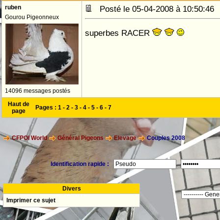
ruben
Posté le 05-04-2008 à 10:50:4
Gourou Pigeonneux
superbes RACER
14096 messages postés
Haut de
Pages :
1
-
2
-
3
-
4
-
5
-
6
-
7
page
CFPOI World
Général Pigeons
Elevage
Couples 2008
Identification rapide :
Divers
Imprimer ce sujet