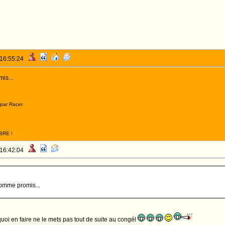
 16:55:24
is...
 par Racer
BRE !
 16:42:04
comme promis...
quoi en faire ne le mets pas tout de suite au congél