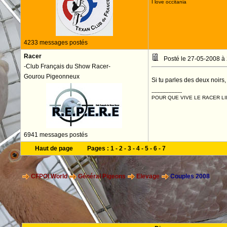
I love occitania
4233 messages postés
Racer
Posté le 27-05-2008 à
-Club Français du Show Racer-
Gourou Pigeonneux
Si tu parles des deux noirs,
--------------------
POUR QUE VIVE LE RACER LI
6941 messages postés
Haut de page
Pages :
1
-
2
-
3
-
4
-
5
-
6
-
7
CFPOI World
Général Pigeons
Elevage
Couples 2008