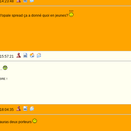
 14:23:48
c l'opale spread ça a donné quoi en jeunes?
 15:57:21
..
BRE !
 18:04:35
u auras deux porteurs