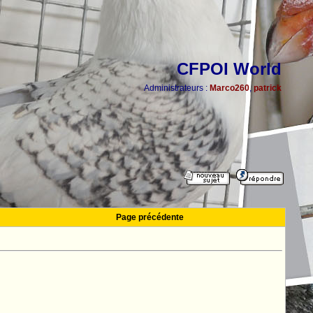
CFPOI World
Administrateurs :
Marco260
,
patrick
Page précédente