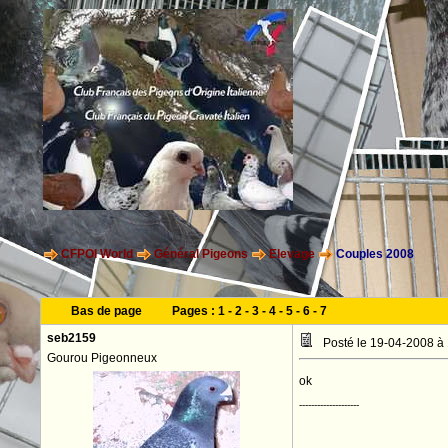
CFPOI World
Général Pigeons
Elevage
Couples 2008
Bas de page
Pages :
1
-
2
-
3
-
4
-
5
-
6
-
7
seb2159
Posté le 19-04-2008 à
Gourou Pigeonneux
ok
--------------------