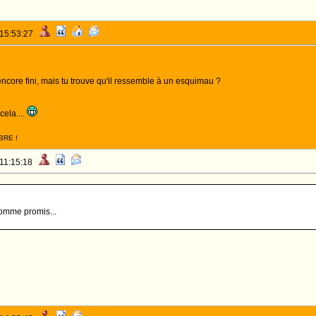
 15:53:27
 encore fini, mais tu trouve qu'il ressemble à un esquimau ?
cela....
BRE !
 11:15:18
comme promis...