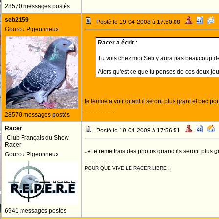
28570 messages postés
seb2159
Posté le 19-04-2008 à 17:50:08
Gourou Pigeonneux
Racer a écrit :
Tu vois chez moi Seb y aura pas beaucoup de 
Alors qu'est ce que tu penses de ces deux je
le temue a voir quant il seront plus grant et bec po
--------------------
28570 messages postés
Racer
Posté le 19-04-2008 à 17:56:51
-Club Français du Show
Racer-
Je te remettrais des photos quand ils seront plus g
Gourou Pigeonneux
--------------------
POUR QUE VIVE LE RACER LIBRE !
6941 messages postés