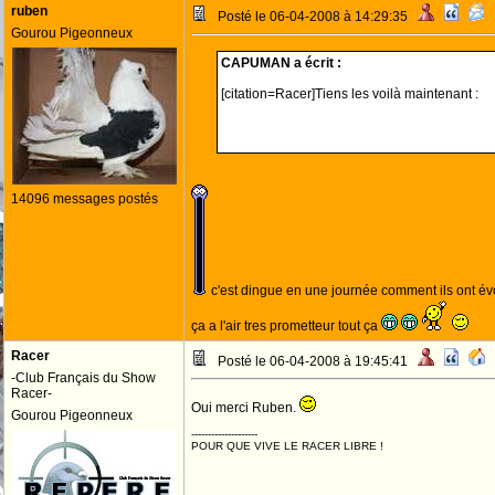
ruben
Posté le 06-04-2008 à 14:29:35
Gourou Pigeonneux
CAPUMAN a écrit :
[citation=Racer]Tiens les voilà maintenant :
14096 messages postés
c'est dingue en une journée comment ils ont é
ça a l'air tres prometteur tout ça
Racer
Posté le 06-04-2008 à 19:45:41
-Club Français du Show
Racer-
Oui merci Ruben.
Gourou Pigeonneux
--------------------
POUR QUE VIVE LE RACER LIBRE !