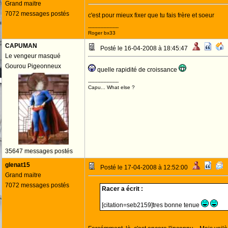
Grand maitre
7072 messages postés
c'est pour mieux fixer que tu fais frère et soeur
--------------------
Roger bx33
CAPUMAN
Posté le 16-04-2008 à 18:45:47
Le vengeur masqué
Gourou Pigeonneux
quelle rapidité de croissance
--------------------
Capu... What else ?
35647 messages postés
glenat15
Posté le 17-04-2008 à 12:52:00
Grand maitre
7072 messages postés
Racer a écrit :
[citation=seb2159]tres bonne tenue