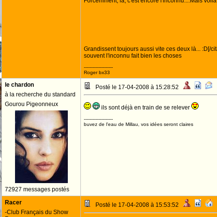
Forcémment, là, c'est encore l'inconnu....Mais voil
Grandissent toujours aussi vite ces deux là... :D[/cit
souvent l'inconnu fait bien les choses
--------------------
Roger bx33
le chardon
Posté le 17-04-2008 à 15:28:52
à la recherche du standard
Gourou Pigeonneux
ils sont déjà en train de se relever
--------------------
buvez de l'eau de Millau, vos idées seront claires
72927 messages postés
Racer
Posté le 17-04-2008 à 15:53:52
-Club Français du Show