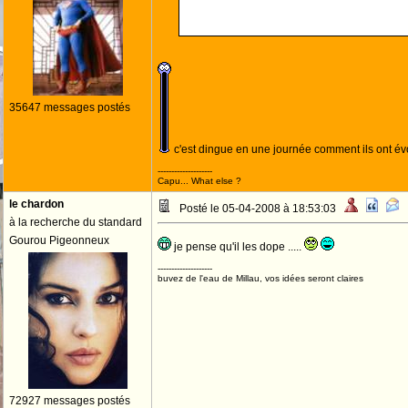
35647 messages postés
c'est dingue en une journée comment ils ont é
--------------------
Capu... What else ?
le chardon
Posté le 05-04-2008 à 18:53:03
à la recherche du standard
Gourou Pigeonneux
je pense qu'il les dope .....
--------------------
buvez de l'eau de Millau, vos idées seront claires
72927 messages postés