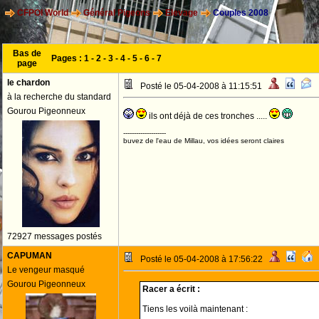
CFPOI World
Général Pigeons
Elevage
Couples 2008
Bas de
Pages :
1
-
2
-
3
-
4
-
5
-
6
-
7
page
le chardon
Posté le 05-04-2008 à 11:15:51
à la recherche du standard
Gourou Pigeonneux
ils ont déjà de ces tronches .....
--------------------
buvez de l'eau de Millau, vos idées seront claires
72927 messages postés
CAPUMAN
Posté le 05-04-2008 à 17:56:22
Le vengeur masqué
Gourou Pigeonneux
Racer a écrit :
Tiens les voilà maintenant :