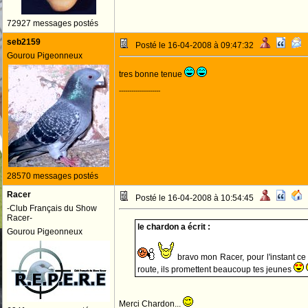
72927 messages postés
seb2159
Posté le 16-04-2008 à 09:47:32
Gourou Pigeonneux
tres bonne tenue
--------------------
28570 messages postés
Racer
Posté le 16-04-2008 à 10:54:45
-Club Français du Show
Racer-
le chardon a écrit :
Gourou Pigeonneux
bravo mon Racer, pour l'instant ce 
route, ils promettent beaucoup tes jeunes
Merci Chardon...