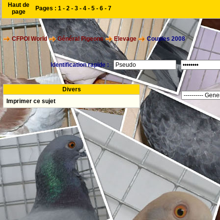
Haut de
Pages :
1
-
2
-
3
-
4
-
5
-
6
-
7
page
CFPOI World
Général Pigeons
Elevage
Couples 2008
Identification rapide :
Divers
Imprimer ce sujet