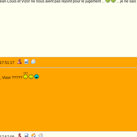
n-Louis et Vizor ne nous aient pas rejoint pour le jugement ...
... je ne sai
 17:51:17
di, Vizor ?????