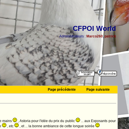
CFPOI World
Administrateurs :
Marco260
,
patrick
Page précédente
Page suivante
de mains
, Astoria pour l'idée du prix du public
... aux Exposants pour
le
, etc
, et ... la bonne ambiance de cette longue soirée