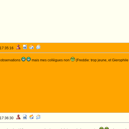
 17:35:16
s observations
mais mes collègues non
(Freddie: trop jeune, et Gierophile 
 17:36:30