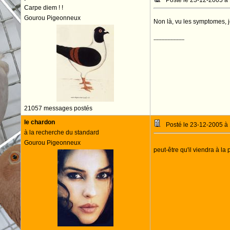
Posté le 23-12-2005 à
Carpe diem ! !
Gourou Pigeonneux
Non là, vu les symptomes, j
--------------------
21057 messages postés
le chardon
Posté le 23-12-2005 à
à la recherche du standard
Gourou Pigeonneux
peut-être qu'il viendra à l