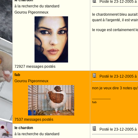
le chardon
Posté le 23-12-2005 à
à la recherche du standard
Gourou Pigeonneux
le chardonneret bleu aurait p
quant à l'argenté, il est vr
le rouge est certainement le
72927 messages postés
fab
Posté le 23-12-2005 à
Gourou Pigeonneux
non je veux dire 3 notes q
--------------------
fab
7537 messages postés
le chardon
Posté le 23-12-2005 à
à la recherche du standard