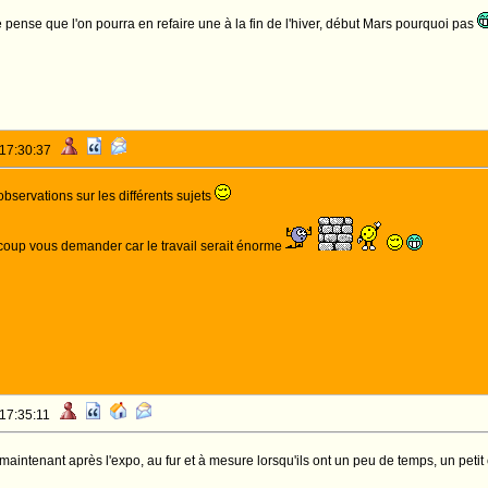
je pense que l'on pourra en refaire une à la fin de l'hiver, début Mars pourquoi pas
 17:30:37
bservations sur les différents sujets
ucoup vous demander car le travail serait énorme
 17:35:11
e maintenant après l'expo, au fur et à mesure lorsqu'ils ont un peu de temps, un pet