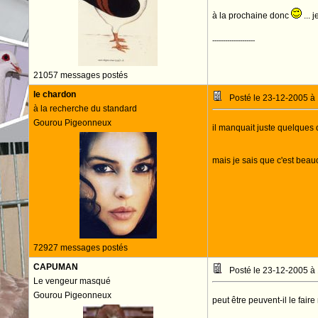
à la prochaine donc
... 
--------------------
21057 messages postés
le chardon
Posté le 23-12-2005 à
à la recherche du standard
Gourou Pigeonneux
il manquait juste quelques o
mais je sais que c'est bea
72927 messages postés
CAPUMAN
Posté le 23-12-2005 à
Le vengeur masqué
Gourou Pigeonneux
peut être peuvent-il le fair