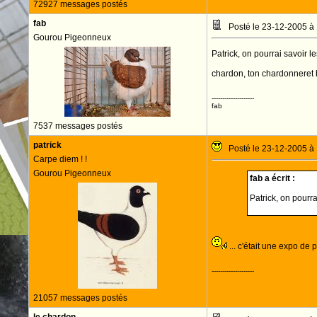
72927 messages postés
fab
Posté le 23-12-2005 à
Gourou Pigeonneux
Patrick, on pourrai savoir 
chardon, ton chardonneret bl
--------------------
fab
7537 messages postés
patrick
Posté le 23-12-2005 à
Carpe diem ! !
Gourou Pigeonneux
fab a écrit :
Patrick, on pourr
... c'était une expo de 
--------------------
21057 messages postés