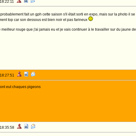
 18:22:11
robablement fait un gph cette saison s'il était sorti en expo, mais sur la photo il se 
aiment top car son dessous est bien noir et pas farineux
 meilleur rouge que j'ai jamais eu et je vais continuer à le travailler sur du jaune 
 18:27:51
u'ont eut chaques pigeons
 18:35:58