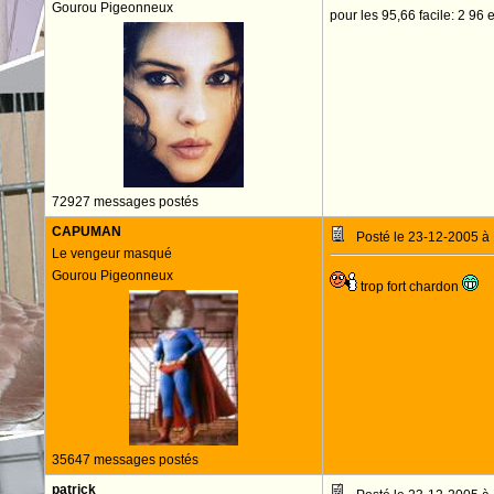
Gourou Pigeonneux
pour les 95,66 facile: 2 96 
72927 messages postés
CAPUMAN
Posté le 23-12-2005 à
Le vengeur masqué
Gourou Pigeonneux
trop fort chardon
35647 messages postés
patrick