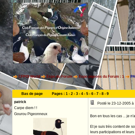
CFPOI World
Expo du Forum
Expo pigeons du Forum : 1
PA
Bas de page
Pages :
1
-
2
-
3
-
4
-
5
-
6
-
7
-
8
-
9
patrick
Posté le 23-12-2005 à
Carpe diem ! !
Gourou Pigeonneux
Bon en tous les cas ... je 
Et je suis très content de 
leurs participations et leurs