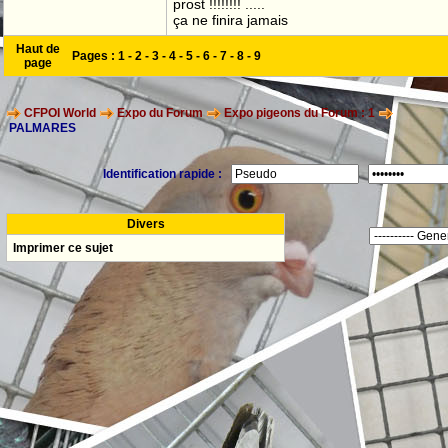
prost !!!!!!!! .....
ça ne finira jamais
Haut de
Pages :
1
-
2
-
3
-
4
-
5
-
6
-
7
-
8
-
9
page
CFPOI World
Expo du Forum
Expo pigeons du Forum : 1
PALMARES
Identification rapide :
Divers
Imprimer ce sujet