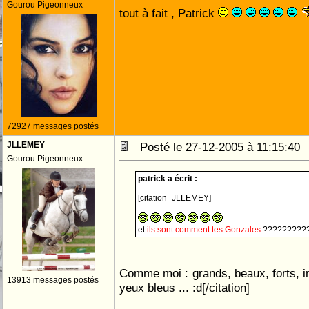
Gourou Pigeonneux
tout à fait , Patrick
72927 messages postés
JLLEMEY
Posté le 27-12-2005 à 11:15:4
Gourou Pigeonneux
patrick a écrit :
[citation=JLLEMEY]
et
ils sont comment tes Gonzales
???????????
Comme moi : grands, beaux, forts, in
13913 messages postés
yeux bleus ... :d[/citation]