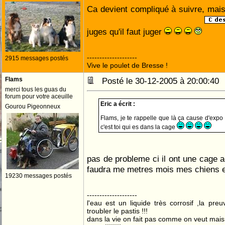
Ca devient compliqué à suivre, mai
juges qu'il faut juger
--------------------
2915 messages postés
Vive le poulet de Bresse !
Flams
Posté le 30-12-2005 à 20:00:4
merci tous les guas du
forum pour votre aceuille
Eric a écrit :
Gourou Pigeonneux
Flams, je te rappelle que là ça cause d'expo 
c'est toi qui es dans la cage
pas de probleme ci il ont une cage a
faudra me metres mois mes chiens 
19230 messages postés
--------------------
l'eau est un liquide très corrosif ,la pre
troubler le pastis !!!
dans la vie on fait pas comme on veut mai