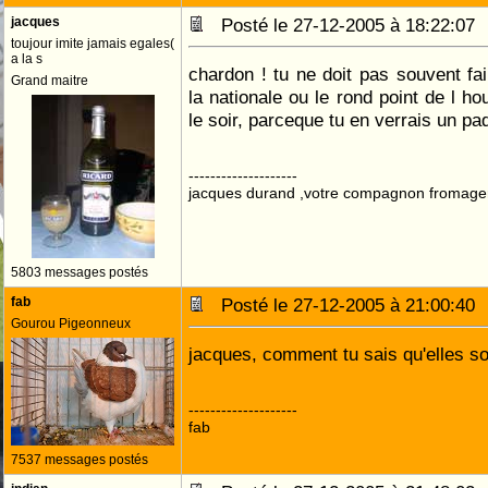
jacques
Posté le 27-12-2005 à 18:22:0
toujour imite jamais egales(
a la s
chardon ! tu ne doit pas souvent fa
Grand maitre
la nationale ou le rond point de l h
le soir, parceque tu en verrais un paqu
--------------------
jacques durand ,votre compagnon fromage
5803 messages postés
fab
Posté le 27-12-2005 à 21:00:4
Gourou Pigeonneux
jacques, comment tu sais qu'elles so
--------------------
fab
7537 messages postés