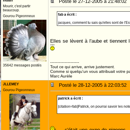
indian
Posté le 27-12-2005 à 21:48:0
Mourir, c'est partir
beaucoup.
fab a écrit :
Gourou Pigeonneux
jacques, comment tu sais qu'elles sont de l'Es
Elles se lèvent à l'aube et tiennent
--------------------
35642 messages postés
Tout ce qui arrive, arrive justement.
Comme si quelqu'un vous attribuait votre pa
Marc Aurèle
JLLEMEY
Posté le 28-12-2005 à 22:03:5
Gourou Pigeonneux
patrick a écrit :
[citation=fab]Patrick, on pourrai savoir les n
... c'était une expo de pigeons .