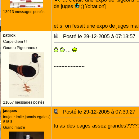
de juges
;)[/citation]
13913 messages postés
et si on fesait une expo de juges ma
patrick
Posté le 29-12-2005 à 07:18:5
Carpe diem ! !
Gourou Pigeonneux
...
--------------------
21057 messages postés
jacques
Posté le 29-12-2005 à 07:39:2
toujour imite jamais egales(
a la s
tu as des cages assez grandes????
Grand maitre