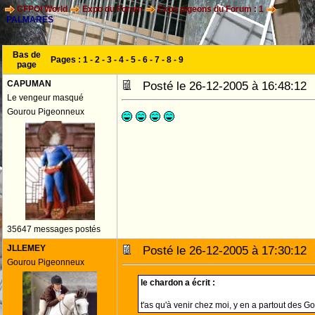
CFPOI World
Expo du Forum
Expo pigeons du Forum : 1
PALMARES
Bas de
Pages :
1
-
2
-
3
-
4
-
5
-
6
-
7
-
8
-
9
page
CAPUMAN
Posté le 26-12-2005 à 16:48:1
Le vengeur masqué
Gourou Pigeonneux
35647 messages postés
JLLEMEY
Posté le 26-12-2005 à 17:30:1
Gourou Pigeonneux
le chardon a écrit :
t'as qu'à venir chez moi, y en a partout des 