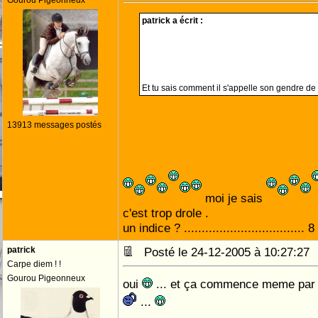
Gourou Pigeonneux
patrick a écrit :
Et tu sais comment il s'appelle son gendre d
13913 messages postés
moi je sais
c'est trop drole .
un indice ? .................................. 
patrick
Posté le 24-12-2005 à 10:27:2
Carpe diem ! !
Gourou Pigeonneux
oui
... et ça commence meme par G
...