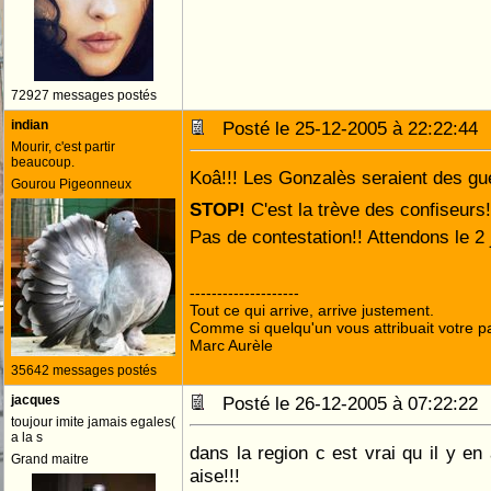
72927 messages postés
indian
Posté le 25-12-2005 à 22:22:4
Mourir, c'est partir
beaucoup.
Koâ!!! Les Gonzalès seraient des gue
Gourou Pigeonneux
STOP!
C'est la trève des confiseurs
Pas de contestation!! Attendons le 2 
--------------------
Tout ce qui arrive, arrive justement.
Comme si quelqu'un vous attribuait votre pa
Marc Aurèle
35642 messages postés
jacques
Posté le 26-12-2005 à 07:22:2
toujour imite jamais egales(
a la s
dans la region c est vrai qu il y en
Grand maitre
aise!!!