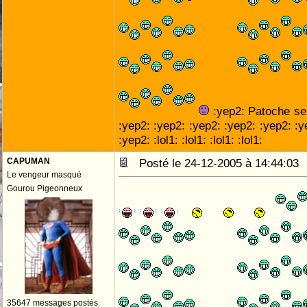
:yep2: Patoche ser
:yep2: :yep2: :yep2: :yep2: :yep2: :y
:yep2: :lol1: :lol1: :lol1: :lol1:
CAPUMAN
Posté le 24-12-2005 à 14:44:0
Le vengeur masqué
Gourou Pigeonneux
35647 messages postés