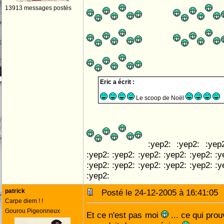
13913 messages postés
Eric a écrit :
Le scoop de Noël
:yep2: :yep2: :yep2
:yep2: :yep2: :yep2: :yep2: :yep2: :y
:yep2: :yep2: :yep2: :yep2: :yep2: :y
:yep2:
patrick
Posté le 24-12-2005 à 16:41:0
Carpe diem ! !
Gourou Pigeonneux
Et ce n'est pas moi
... ce qui pro