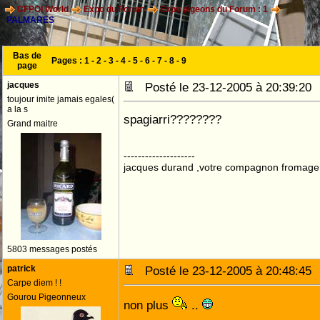
CFPOI World
Expo du Forum
Expo pigeons du Forum : 1
PALMARES
Bas de
Pages :
1
-
2
-
3
-
4
-
5
-
6
-
7
-
8
-
9
page
jacques
Posté le 23-12-2005 à 20:39:2
toujour imite jamais egales(
a la s
spagiarri????????
Grand maitre
--------------------
jacques durand ,votre compagnon fromage
5803 messages postés
patrick
Posté le 23-12-2005 à 20:48:4
Carpe diem ! !
Gourou Pigeonneux
non plus
..