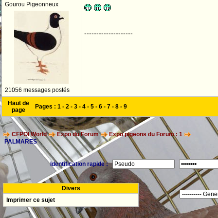
Gourou Pigeonneux
--------------------
21056 messages postés
Haut de
Pages :
1
-
2
-
3
-
4
-
5
-
6
-
7
-
8
-
9
page
CFPOI World
Expo du Forum
Expo pigeons du Forum : 1
PALMARES
Identification rapide :
Divers
Imprimer ce sujet