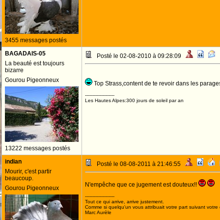
3455 messages postés
BAGADAIS-05
Posté le 02-08-2010 à 09:28:09
La beauté est toujours
bizarre
Gourou Pigeonneux
Top Strass,content de te revoir dans les parag
--------------------
Les Hautes Alpes:300 jours de soleil par an
13222 messages postés
indian
Posté le 08-08-2011 à 21:46:55
Mourir, c'est partir
beaucoup.
N'empêche que ce jugement est douteux!!
Gourou Pigeonneux
--------------------
Tout ce qui arrive, arrive justement.
Comme si quelqu'un vous attribuait votre part suivant votre
Marc Aurèle