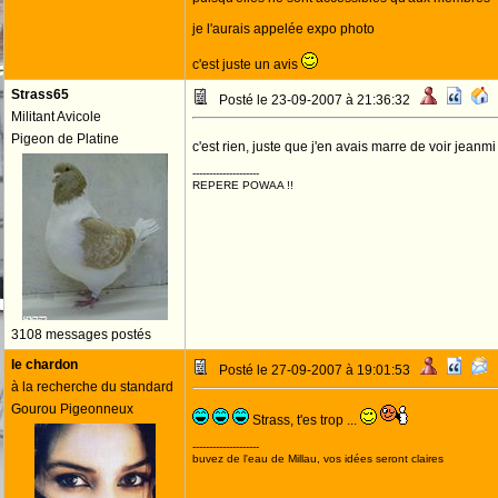
je l'aurais appelée expo photo
c'est juste un avis
Strass65
Posté le 23-09-2007 à 21:36:32
Militant Avicole
Pigeon de Platine
c'est rien, juste que j'en avais marre de voir jeanm
--------------------
REPERE POWAA !!
3108 messages postés
le chardon
Posté le 27-09-2007 à 19:01:53
à la recherche du standard
Gourou Pigeonneux
Strass, t'es trop ...
--------------------
buvez de l'eau de Millau, vos idées seront claires