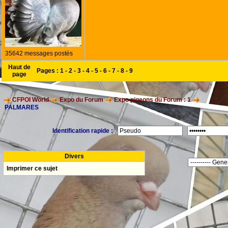
35642 messages postés
Haut de
Pages :
1
-
2
-
3
-
4
-
5
-
6
-
7
-
8
-
9
page
CFPOI World
Expo du Forum
Expo pigeons du Forum : 1
PALMARES
Identification rapide :
Divers
Imprimer ce sujet