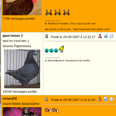
7798 messages postés
--------------------
le Tambour d'arabie, il n'y a que ça de vrai
site photo à découvrir : http://racesavicoles.jimdo.com/
giant homer 3
Posté le 29-09-2007 à 12:32:17
seul on n'est rien ;)
Gourou Pigeonneux
--------------------
et éternellement chanterons les forêts
19246 messages postés
richard78
Posté le 29-09-2007 à 16:11:00
Grand Maitre Italianissime