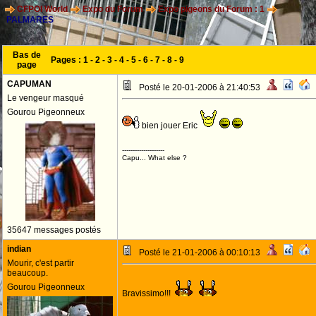
CFPOI World
Expo du Forum
Expo pigeons du Forum : 1
PALMARES
Bas de
Pages :
1
-
2
-
3
-
4
-
5
-
6
-
7
-
8
-
9
page
CAPUMAN
Posté le 20-01-2006 à 21:40:53
Le vengeur masqué
Gourou Pigeonneux
bien jouer Eric
--------------------
Capu... What else ?
35647 messages postés
indian
Posté le 21-01-2006 à 00:10:13
Mourir, c'est partir
beaucoup.
Gourou Pigeonneux
Bravissimo!!!