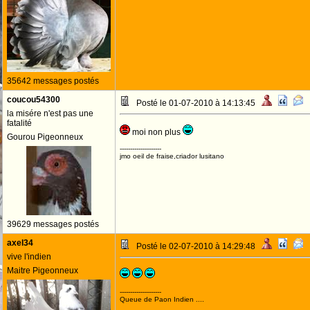
35642 messages postés
coucou54300
Posté le 01-07-2010 à 14:13:45
la misére n'est pas une
fatalité
moi non plus
Gourou Pigeonneux
--------------------
jmo oeil de fraise,criador lusitano
39629 messages postés
axel34
Posté le 02-07-2010 à 14:29:48
vive l'indien
Maitre Pigeonneux
--------------------
Queue de Paon Indien ....