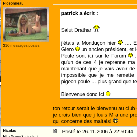
Pigeonneau
patrick a écrit :
Salut Drathar
j'étais à Montluçon hier
.... E
310 messages postés
Giero
un ancien président, et 
Poule sont ici sur le Forum
..
qu'un de ces 4 je reprenne ma
maintenant que je vais avoir de l
impossible que je me remette
pigeon poule ... plus grand que t
Bienvenue donc ici
ton retour serait le bienvenu au club
je crois bien que j louis M a une pro
qui concerne des maltais!
Nicolas
Posté le 26-11-2006 à 22:50:4
Http://www.3avicole.fr