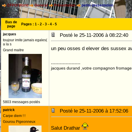
CFPOI World
General
Présentation
petite presentation
Bas de
Pages :
1
-
2
-
3
-
4
-
5
page
jacques
Posté le 25-11-2006 à 08:22:4
toujour imite jamais egales(
a la s
un peu osses d elever des sussex avec
Grand maitre
--------------------
jacques durand ,votre compagnon fromage
5803 messages postés
patrick
Posté le 25-11-2006 à 17:52:0
Carpe diem ! !
Gourou Pigeonneux
Salut Drathar