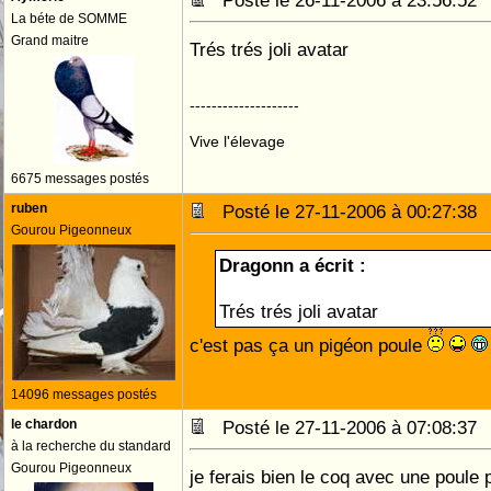
Posté le 26-11-2006 à 23:56:5
La béte de SOMME
Grand maitre
Trés trés joli avatar
--------------------
Vive l'élevage
6675 messages postés
ruben
Posté le 27-11-2006 à 00:27:3
Gourou Pigeonneux
Dragonn a écrit :
Trés trés joli avatar
c'est pas ça un pigéon poule
14096 messages postés
le chardon
Posté le 27-11-2006 à 07:08:3
à la recherche du standard
Gourou Pigeonneux
je ferais bien le coq avec une poule 