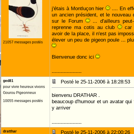
j'étais à Montluçon hier
.... En ef
un ancien président, et le nouveau 
sur le Forum
... d'ailleurs peu
reprenne ma cotis au club
car 
avoir de la place, il n'est pas impos
élever un peu de pigeon poule ... pl
21057 messages postés
Bienvenue donc ici
--------------------
ged81
Posté le 25-11-2006 à 18:28:5
pour vivre heureux vivons
Gourou Pigeonneux
bienvenu DRATHAR .
beaucoup d'humour et un avatar qui ti
10055 messages postés
y arriver
--------------------
dratthar
Posté le 25-11-2006 à 22:00:2