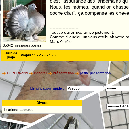
c'est l'assurance des landemains qui
Nous, les mômes, quand on chasse,
coche clair'', ça compense les chev
--------------------
Tout ce qui arrive, arrive justement.
Comme si quelqu'un vous attribuait votre pa
Marc Aurèle
35642 messages postés
Haut de
Pages :
1
-
2
-
3
-
4
-
5
page
CFPOI World
General
Présentation
petite presentation
Identification rapide :
Divers
Imprimer ce sujet