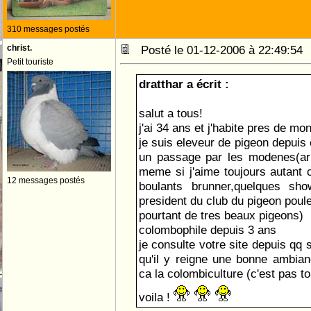
310 messages postés
christ.
Posté le 01-12-2006 à 22:49:5
Petit touriste
dratthar a écrit :
salut a tous!
j'ai 34 ans et j'habite pres de mo
je suis eleveur de pigeon depuis
un passage par les modenes(ar
meme si j'aime toujours autant c
12 messages postés
boulants brunner,quelques sh
president du club du pigeon poule
pourtant de tres beaux pigeons)
colombophile depuis 3 ans
je consulte votre site depuis qq 
qu'il y reigne une bonne ambian
ca la colombiculture (c'est pas to
voila !