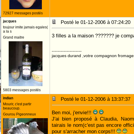
72927 messages postés
jacques
Posté le 01-12-2006 à 07:24:2
toujour imite jamais egales(
a la s
3 filles a la maison ??????? je compati
Grand maitre
--------------------
jacques durand ,votre compagnon fromage
5803 messages postés
indian
Posté le 01-12-2006 à 13:37:3
Mourir, c'est partir
beaucoup.
Ben moi, j'envie!!!
Gourou Pigeonneux
J'ai bien proposé à Claudia, Naom
tairais le nom(c'est pas encore offic
pour s'arracher mon corps!!!