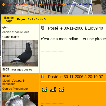
CFPOI World
General
Présentation
petite presentation
Bas de
Pages :
1
-
2
-
3
-
4
-
5
page
giero
Posté le 30-11-2006 à 19:39:4
en vert et contre tous
Grand maitre
c'est cela mon indian....et une pirou
--------------------
5655 messages postés
indian
Posté le 30-11-2006 à 20:19:0
Mourir, c'est partir
beaucoup.
Gourou Pigeonneux
--------------------