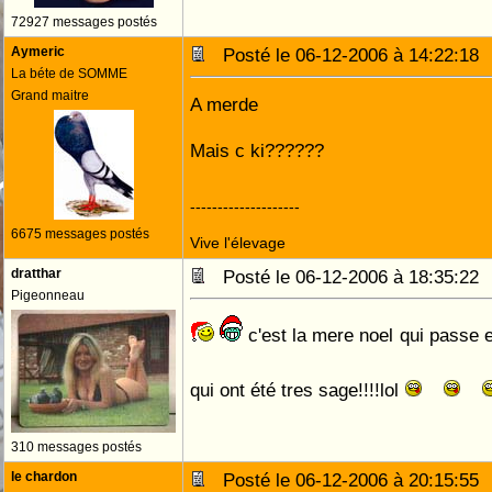
72927 messages postés
Aymeric
Posté le 06-12-2006 à 14:22:1
La béte de SOMME
Grand maitre
A merde
Mais c ki??????
--------------------
6675 messages postés
Vive l'élevage
dratthar
Posté le 06-12-2006 à 18:35:2
Pigeonneau
c'est la mere noel qui passe 
qui ont été tres sage!!!!lol
310 messages postés
le chardon
Posté le 06-12-2006 à 20:15:5