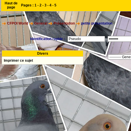
Haut de
Pages :
1
-
2
-
3
-
4
-
5
page
CFPOI World
General
Présentation
petite presentation
Identification rapide :
Divers
Imprimer ce sujet