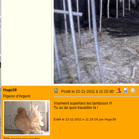
Hugo38
Posté le 22-11-2011 à 11:15:30
Pigeon d'Argent
Vraiment superbes tes tambours !!!
Tu as de quoi travailler là !
Edité le 22-11-2011 e 11:19:26 par Hugo38