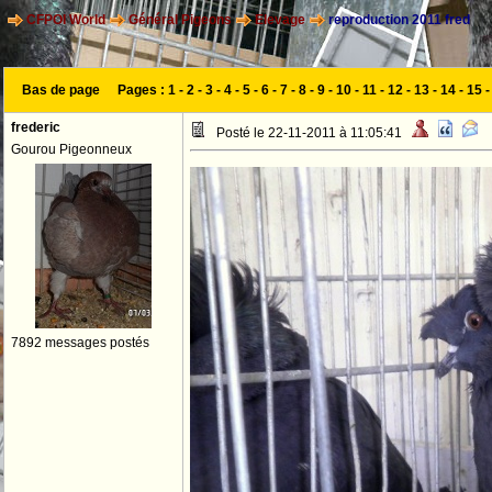
CFPOI World
Général Pigeons
Elevage
reproduction 2011 fred
Bas de page
Pages :
1
-
2
-
3
-
4
-
5
-
6
-
7
-
8
-
9
-
10
-
11
-
12
-
13
-
14
-
15
frederic
Posté le 22-11-2011 à 11:05:41
Gourou Pigeonneux
7892 messages postés