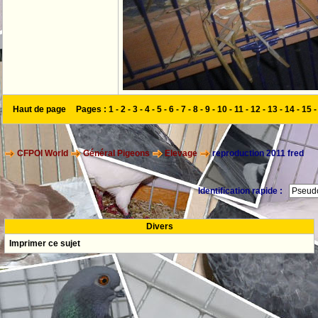
Haut de page
Pages :
1
-
2
-
3
-
4
-
5
-
6
-
7
-
8
-
9
-
10
-
11
-
12
-
13
-
14
-
15
CFPOI World
Général Pigeons
Elevage
reproduction 2011 fred
Identification rapide :
Divers
Imprimer ce sujet