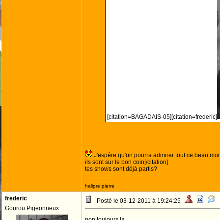
[citation=BAGADAIS-05][citation=frederic]
J'espére qu'on pourra admirer tout ce beau 
ils sont sur le bon coin[/citation]
tes shows sont déjà partis?
--------------------
halipre pierre
frederic
Posté le 03-12-2011 à 19:24:25
Gourou Pigeonneux
non toujours la