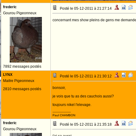
frederic
Posté le 05-12-2011 à 21:27:14
Gourou Pigeonneux
concernant mes show pleins de gens me demande si 
7892 messages postés
LYNX
Posté le 05-12-2011 à 21:30:12
Maitre Pigeonneux
bonsoir,
2810 messages postés
je vois que tu as des cauchois aussi?
toujours nikel l'elevage.
--------------------
Paul CHAMBON
frederic
Posté le 05-12-2011 à 21:35:18
Gourou Pigeonneux