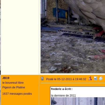
JB19
Posté le 05-12-2011 à 19:46:32
le bouvreuil libre
Pigeon de Platine
frederic a écrit :
1637 messages postés
la derniere de 2011