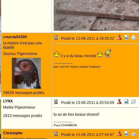
coucou54300
Posté le 13-06-2011 à 19:34:32
la misére n'est pas une
fatalité
Gourou Pigeonneux
il y a du beau monde
--------------------
jmo oeil de fraise,criador lusitano
39629 messages postés
LYNX
Posté le 13-06-2011 à 20:54:09
Maitre Pigeonneux
tu as de tres beaux shows!!
2810 messages postés
--------------------
Paul CHAMBON
Christophe
Posté le 14-06-2011 à 07:44:47