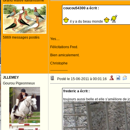
Grand Maitre Italianissime
coucou54300 a écrit :
il y a du beau monde
5869 messages postés
Yes....
Félicitations Fred.
Bien amicalement.
Christophe
--------------------
JLLEMEY
Posté le 15-06-2011 à 00:01:16
Gourou Pigeonneux
frederic a écrit :
toujours aussi belle et elle s’améliore de j