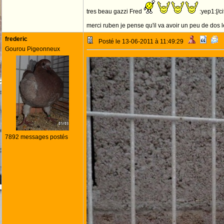
tres beau gazzi Fred
:yep1:[/ci
merci ruben je pense qu'il va avoir un peu de dos le
frederic
Posté le 13-06-2011 à 11:49:29
Gourou Pigeonneux
7892 messages postés