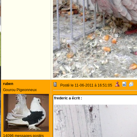
ruben
Posté le 11-06-2011 à 16:51:05
Gourou Pigeonneux
frederic a écrit :
14096 messages postés