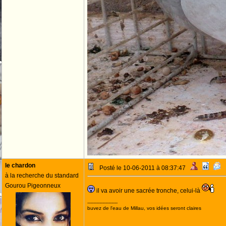
le chardon
Posté le 10-06-2011 à 08:37:47
à la recherche du standard
Gourou Pigeonneux
il va avoir une sacrée tronche, celui-là
--------------------
buvez de l'eau de Millau, vos idées seront claires