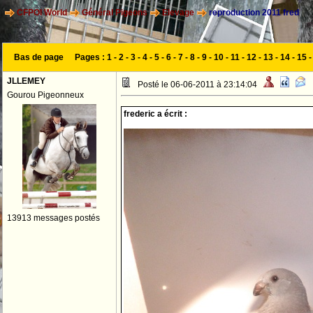
CFPOI World
Général Pigeons
Elevage
reproduction 2011 fred
Bas de page
Pages :
1
-
2
-
3
-
4
-
5
-
6
-
7
-
8
-
9
-
10
-
11
-
12
-
13
-
14
-
15
JLLEMEY
Posté le 06-06-2011 à 23:14:04
Gourou Pigeonneux
frederic a écrit :
13913 messages postés