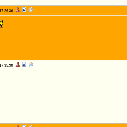
 17:26:36
o
 17:35:38