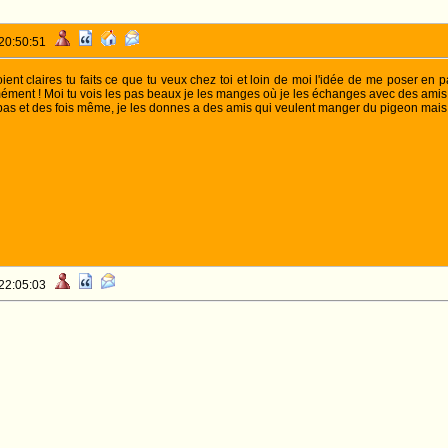
 20:50:51
ient claires tu faits ce que tu veux chez toi et loin de moi l'idée de me poser en p
ent ! Moi tu vois les pas beaux je les manges où je les échanges avec des amis co
 pas et des fois même, je les donnes a des amis qui veulent manger du pigeon ma
 22:05:03