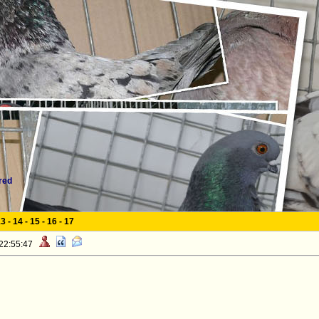
red
13
-
14
-
15
-
16
-
17
 22:55:47