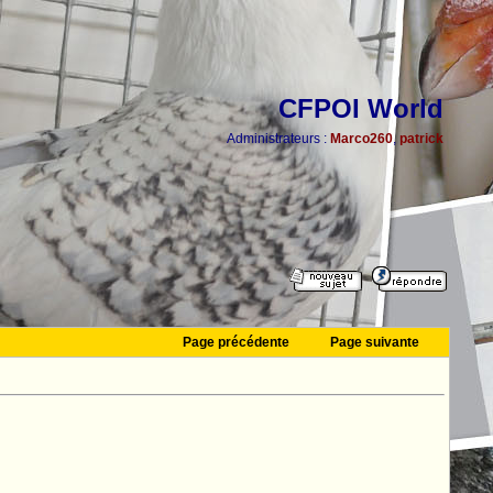
CFPOI World
Administrateurs :
Marco260
,
patrick
Page précédente
Page suivante