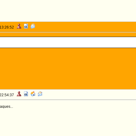
 13:26:52
 22:54:37
Paques...