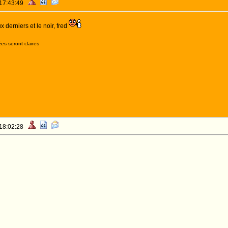
 17:43:49
derniers et le noir, fred
es seront claires
 18:02:28