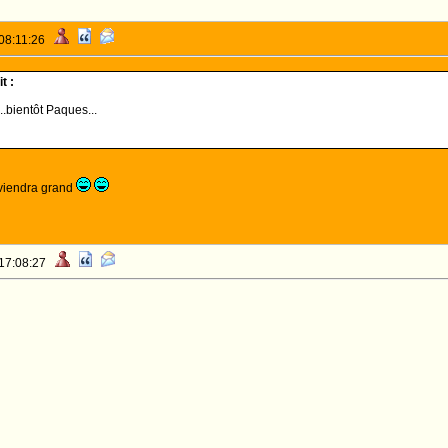
 08:11:26
t :
...bientôt Paques...
eviendra grand
 17:08:27