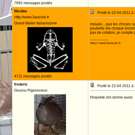
7892 messages postés
Nicolas
Posté le 22-04-2011 à
Http://www.3avicole.fr
Grand Maitre Italianissime
mouais....que les choses so
poubelle me choque énormém
pas de cotation, je compte
--------------------
Http:// www.3avicole.fr
4711 messages postés
frederic
Posté le 22-04-2011 à
Gourou Pigeonneux
t'inquiete j'en donne aussi