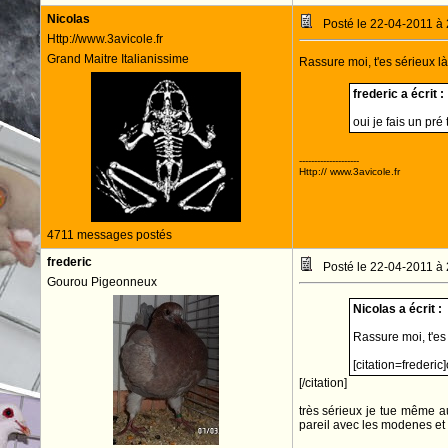
Nicolas
Posté le 22-04-2011 à
Http://www.3avicole.fr
Grand Maitre Italianissime
Rassure moi, t'es sérieux là
frederic a écrit :
oui je fais un pré
--------------------
Http:// www.3avicole.fr
4711 messages postés
frederic
Posté le 22-04-2011 à
Gourou Pigeonneux
Nicolas a écrit :
Rassure moi, t'es 
[citation=frederic
[/citation]
très sérieux je tue même au
pareil avec les modenes et 