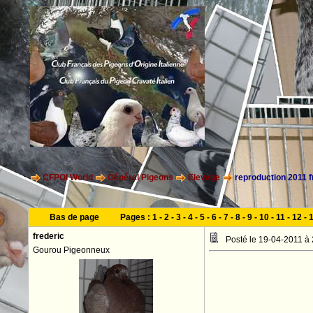
CFPOI World
Général Pigeons
Elevage
reproduction 2011 f
Bas de page
Pages :
1
-
2
-
3
-
4
-
5
-
6
-
7
-
8
-
9
-
10
-
11
-
12
-
frederic
Posté le 19-04-2011 à
Gourou Pigeonneux