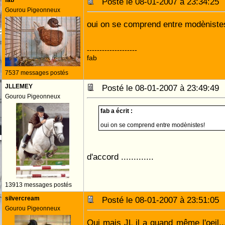
fab
Posté le 08-01-2007 à 23:34:2
Gourou Pigeonneux
oui on se comprend entre modèniste
--------------------
fab
7537 messages postés
JLLEMEY
Posté le 08-01-2007 à 23:49:4
Gourou Pigeonneux
fab a écrit :
oui on se comprend entre modènistes!
d'accord .............
13913 messages postés
silvercream
Posté le 08-01-2007 à 23:51:0
Gourou Pigeonneux
Oui mais JL il a quand même l'oeil.