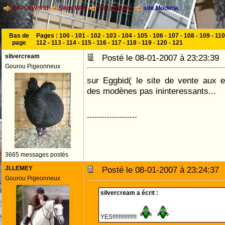
CFPOI World
Sites Web
Site pigeons
site Modena
Bas de
Pages :
100
-
101
-
102
-
103
-
104
-
105
-
106
-
107
-
108
-
109
-
110
page
112
-
113
-
114
-
115
-
116
-
117
-
118
-
119
-
120
-
121
silvercream
Posté le 08-01-2007 à 23:23:3
Gourou Pigeonneux
sur Eggbid( le site de vente aux e
des modènes pas ininteressants...
--------------------
3665 messages postés
JLLEMEY
Posté le 08-01-2007 à 23:24:3
Gourou Pigeonneux
silvercream a écrit :
YES!!!!!!!!!!!!!!!!