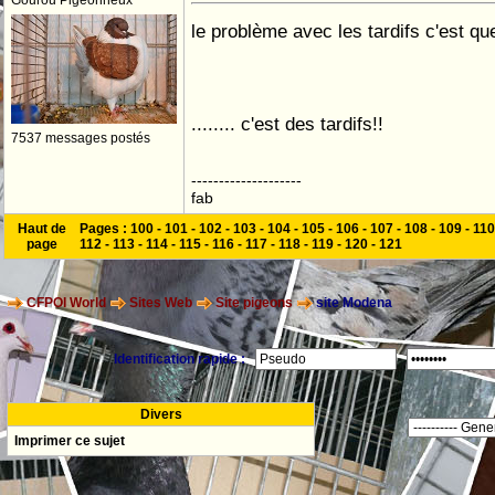
Gourou Pigeonneux
le problème avec les tardifs c'est que...
........ c'est des tardifs!!
7537 messages postés
--------------------
fab
Haut de
Pages :
100
-
101
-
102
-
103
-
104
-
105
-
106
-
107
-
108
-
109
-
110
page
112
-
113
-
114
-
115
-
116
-
117
-
118
-
119
-
120
-
121
CFPOI World
Sites Web
Site pigeons
site Modena
Identification rapide :
Divers
Imprimer ce sujet