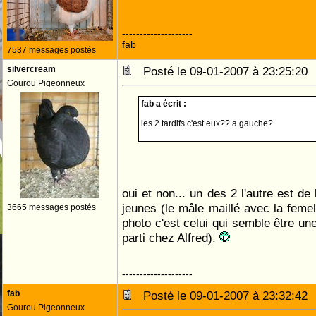
--------------------
fab
7537 messages postés
silvercream
Posté le 09-01-2007 à 23:25:2
Gourou Pigeonneux
fab a écrit :
les 2 tardifs c'est eux?? a gauche?
oui et non... un des 2 l'autre est de l
jeunes (le mâle maillé avec la femel
3665 messages postés
photo c'est celui qui semble être une
parti chez Alfred).
--------------------
fab
Posté le 09-01-2007 à 23:32:4
Gourou Pigeonneux