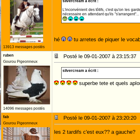
silvercream a écrit :
L'inconvénient des tôtifs, c'est qu'on les gar
nécessaire en attendant qu'ils "s'arrangent"..
hé
tu arretes de piquer le voca
13913 messages postés
ruben
Posté le 09-01-2007 à 23:15:3
Gourou Pigeonneux
silvercream a écrit :
superbe tete et quels ap
14096 messages postés
fab
Posté le 09-01-2007 à 23:20:2
Gourou Pigeonneux
les 2 tardifs c'est eux?? a gauche?