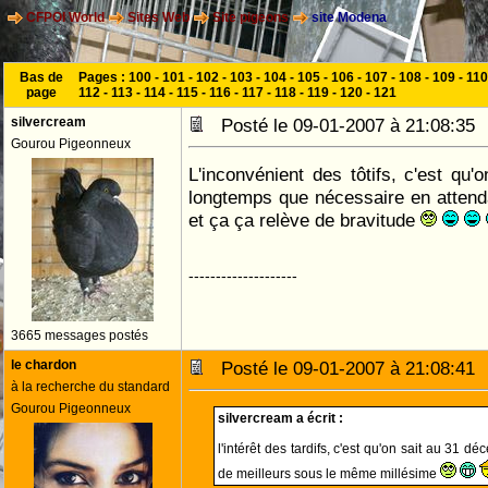
CFPOI World
Sites Web
Site pigeons
site Modena
Bas de
Pages :
100
-
101
-
102
-
103
-
104
-
105
-
106
-
107
-
108
-
109
-
110
page
112
-
113
-
114
-
115
-
116
-
117
-
118
-
119
-
120
-
121
silvercream
Posté le 09-01-2007 à 21:08:3
Gourou Pigeonneux
L'inconvénient des tôtifs, c'est qu'
longtemps que nécessaire en attendan
et ça ça relève de bravitude
--------------------
3665 messages postés
le chardon
Posté le 09-01-2007 à 21:08:4
à la recherche du standard
Gourou Pigeonneux
silvercream a écrit :
l'intérêt des tardifs, c'est qu'on sait au 31 d
de meilleurs sous le même millésime