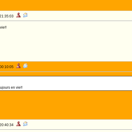
 21:35:03
vie!!
 00:10:05
ujours en vie!!
 20:40:34