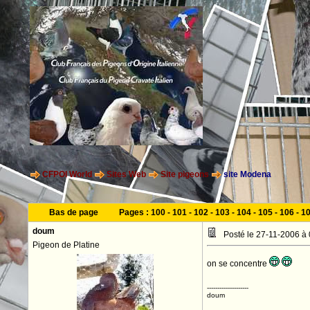
CFPOI World
Sites Web
Site pigeons
site Modena
Bas de page
Pages :
100
-
101
-
102
-
103
-
104
-
105
-
106
-
1
doum
Posté le 27-11-2006 à
Pigeon de Platine
on se concentre
--------------------
doum