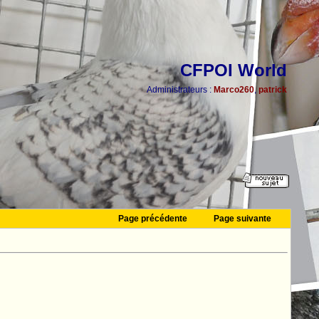
CFPOI World
Administrateurs :
Marco260
,
patrick
Page précédente
Page suivante