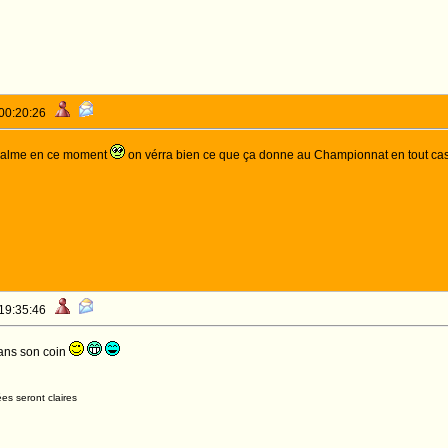
 00:20:26
z calme en ce moment
on vérra bien ce que ça donne au Championnat en tout cas ça
 19:35:46
ans son coin
es seront claires