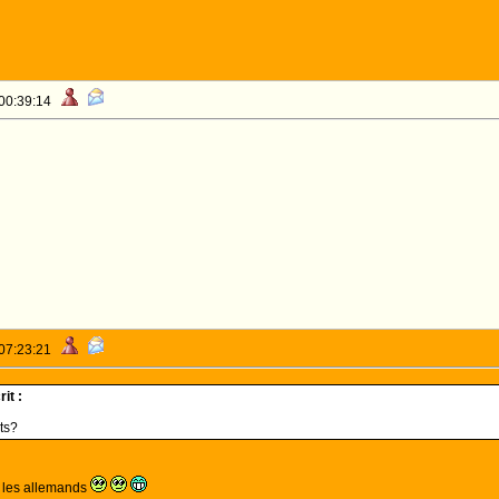
 00:39:14
 07:23:21
it :
rts?
t les allemands