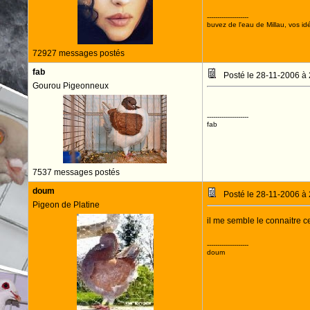
--------------------
buvez de l'eau de Millau, vos idé
72927 messages postés
fab
Posté le 28-11-2006 à
Gourou Pigeonneux
--------------------
fab
7537 messages postés
doum
Posté le 28-11-2006 à
Pigeon de Platine
il me semble le connaitre ce
--------------------
doum