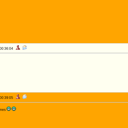
 00:36:04
 00:39:05
urnes