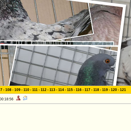
07
-
108
-
109
-
110
-
111
-
112
-
113
-
114
-
115
-
116
-
117
-
118
-
119
-
120
-
121
 00:18:56