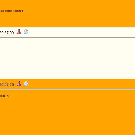
es seront claires
 20:37:09
 20:57:26
lui la