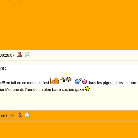
 00:28:07
it :
s!!! en fait en ce moment c'est
dans les pigeonniers.... donc i
emier Modéne de l'année un bleu barré cachou gazzi
 00:31:26