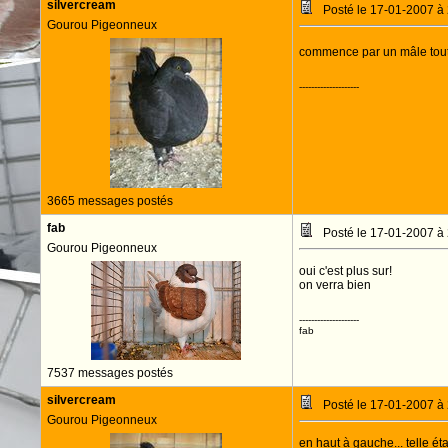
silvercream
Posté le 17-01-2007 à
Gourou Pigeonneux
commence par un mâle tout f
--------------------
3665 messages postés
fab
Posté le 17-01-2007 à
Gourou Pigeonneux
oui c'est plus sur!
on verra bien
--------------------
fab
7537 messages postés
silvercream
Posté le 17-01-2007 à
Gourou Pigeonneux
en haut à gauche... telle ét