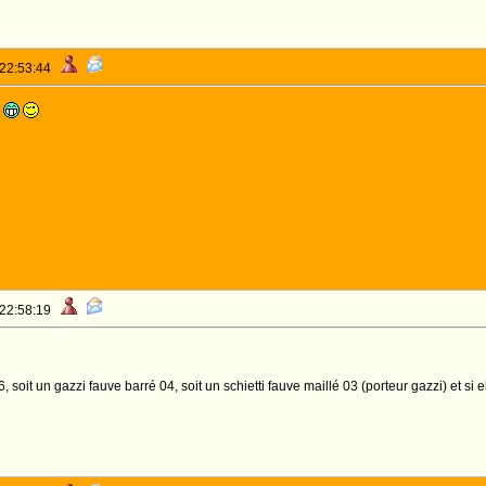
 22:53:44
i
 22:58:19
, soit un gazzi fauve barré 04, soit un schietti fauve maillé 03 (porteur gazzi) et si e