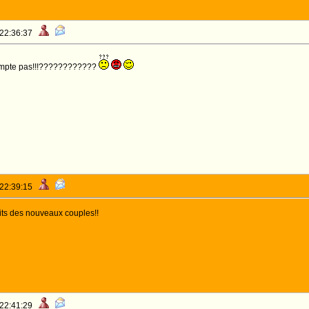
 22:36:37
ompte pas!!!????????????
 22:39:15
its des nouveaux couples!!
 22:41:29