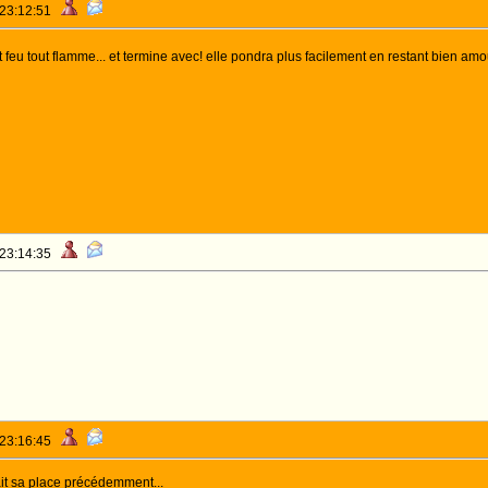
 23:12:51
eu tout flamme... et termine avec! elle pondra plus facilement en restant bien amo
 23:14:35
 23:16:45
ait sa place précédemment...