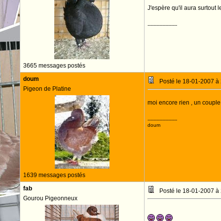
J'espère qu'il aura surtout 
--------------------
3665 messages postés
doum
Posté le 18-01-2007 à
Pigeon de Platine
moi encore rien , un couple
--------------------
doum
1639 messages postés
fab
Posté le 18-01-2007 à
Gourou Pigeonneux