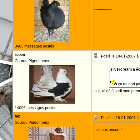
--------------------
3665 messages postés
ruben
Posté le 18-01-2007 à
Gourou Pigeonneux
silvercream a écr
ça ne dort pa
moi j'ai déjà sorti mon pr
14096 messages postés
fab
Posté le 18-01-2007 à
Gourou Pigeonneux
moi, pas encore!!