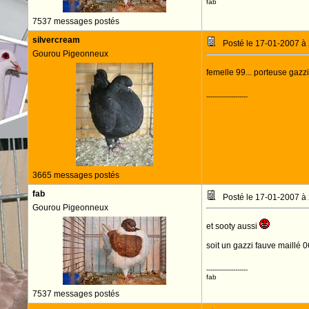
fab
7537 messages postés
silvercream
Posté le 17-01-2007 à
Gourou Pigeonneux
femelle 99... porteuse gazz
--------------------
3665 messages postés
fab
Posté le 17-01-2007 à
Gourou Pigeonneux
et sooty aussi
soit un gazzi fauve maillé 06
--------------------
fab
7537 messages postés