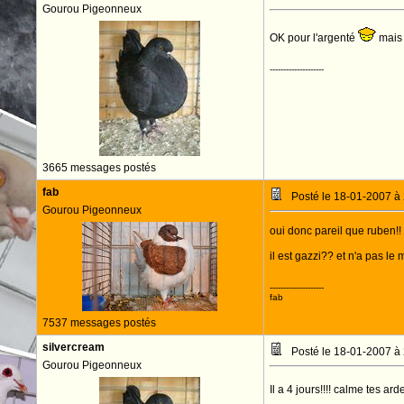
Gourou Pigeonneux
OK pour l'argenté
mais 
--------------------
3665 messages postés
fab
Posté le 18-01-2007 à
Gourou Pigeonneux
oui donc pareil que ruben!!
il est gazzi?? et n'a pas l
--------------------
fab
7537 messages postés
silvercream
Posté le 18-01-2007 à
Gourou Pigeonneux
Il a 4 jours!!!! calme tes a