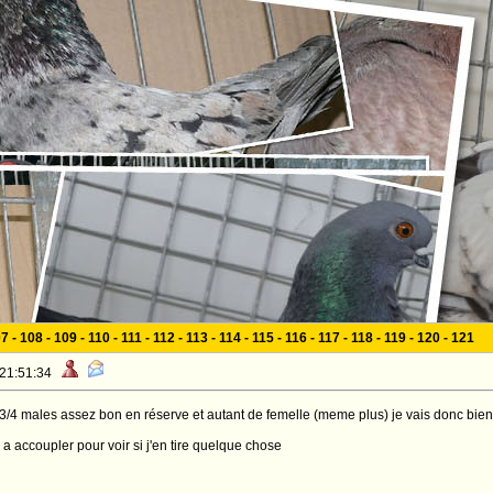
07
-
108
-
109
-
110
-
111
-
112
-
113
-
114
-
115
-
116
-
117
-
118
-
119
-
120
-
121
 21:51:34
ai 3/4 males assez bon en réserve et autant de femelle (meme plus) je vais donc bien
 a accoupler pour voir si j'en tire quelque chose