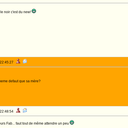
le noir c'est du new!
 22:45:27
e meme defaut que sa mère?
 22:48:54
rdeurs Fab... faut tout de même attendre un peu