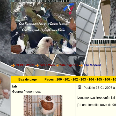
CFPOI World
Sites Web
Site pigeons
site Modena
Bas de page
Pages :
100
-
101
-
102
-
103
-
104
-
105
-
106
-
1
fab
Posté le 17-01-2007 à
Gourou Pigeonneux
ben, moi pas trop, enfin j'
j'ai une femelle fauve de 99
--------------------