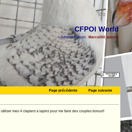
CFPOI World
Administrateurs :
Marco260
,
patrick
Page précédente
Page suivante
 utiliser mes 4 clapiers a lapins pour me faire des couples bonus!!