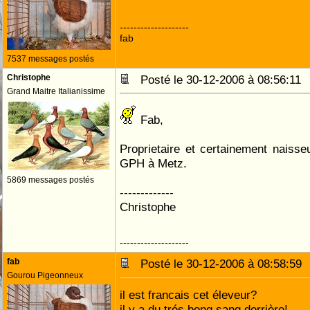
--------------------
fab
7537 messages postés
Christophe
Posté le 30-12-2006 à 08:56:1
Grand Maitre Italianissime
Fab,
Proprietaire et certainement naiss
GPH à Metz.
5869 messages postés
-------------
Christophe
--------------------
fab
Posté le 30-12-2006 à 08:58:5
Gourou Pigeonneux
il est francais cet éleveur?
il y a du trés bong sang derrière!