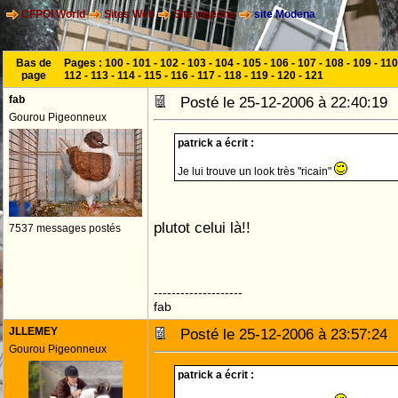
CFPOI World
Sites Web
Site pigeons
site Modena
Bas de
Pages :
100
-
101
-
102
-
103
-
104
-
105
-
106
-
107
-
108
-
109
-
110
page
112
-
113
-
114
-
115
-
116
-
117
-
118
-
119
-
120
-
121
fab
Posté le 25-12-2006 à 22:40:1
Gourou Pigeonneux
patrick a écrit :
Je lui trouve un look très "ricain"
plutot celui là!!
7537 messages postés
--------------------
fab
JLLEMEY
Posté le 25-12-2006 à 23:57:2
Gourou Pigeonneux
patrick a écrit :