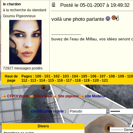
le chardon
Posté le 05-01-2007 à 19:49:3
à la recherche du standard
Gourou Pigeonneux
voilà une photo parlante
--------------------
buvez de l'eau de Millau, vos idées seront c
72927 messages postés
Haut de
Pages :
100
-
101
-
102
-
103
-
104
-
105
-
106
-
107
-
108
-
109
-
110
page
112
-
113
-
114
-
115
-
116
-
117
-
118
-
119
-
120
-
121
CFPOI World
Sites Web
Site pigeons
site Modena
Identification rapide :
Divers