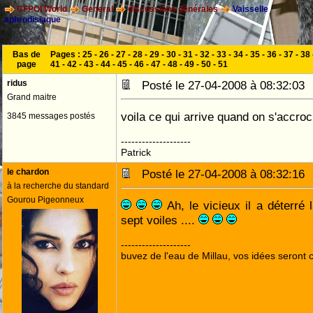
CFPOI World
General
discussions générales
Vaisselle
aphrodisiaque
Bas de
Pages :
25
-
26
-
27
-
28
-
29
-
30
-
31
-
32
-
33
-
34
-
35
-
36
-
37
-
38
page
41
-
42
-
43
-
44
-
45
-
46
-
47
-
48
-
49
-
50
-
51
ridus
Posté le 27-04-2008 à 08:32:0
Grand maitre
voila ce qui arrive quand on s'accro
3845 messages postés
--------------------
Patrick
le chardon
Posté le 27-04-2008 à 08:32:1
à la recherche du standard
Gourou Pigeonneux
Ah, le vicieux il a déterré
sept voiles ....
--------------------
buvez de l'eau de Millau, vos idées seront c