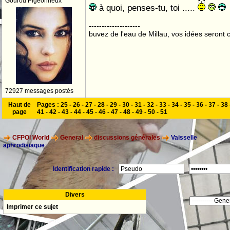
Gourou Pigeonneux
à quoi, penses-tu, toi .....
--------------------
buvez de l'eau de Millau, vos idées seront c
72927 messages postés
Haut de
Pages :
25
-
26
-
27
-
28
-
29
-
30
-
31
-
32
-
33
-
34
-
35
-
36
-
37
-
38
page
41
-
42
-
43
-
44
-
45
-
46
-
47
-
48
-
49
-
50
-
51
CFPOI World
General
discussions générales
Vaisselle
aphrodisiaque
Identification rapide :
Divers
Imprimer ce sujet