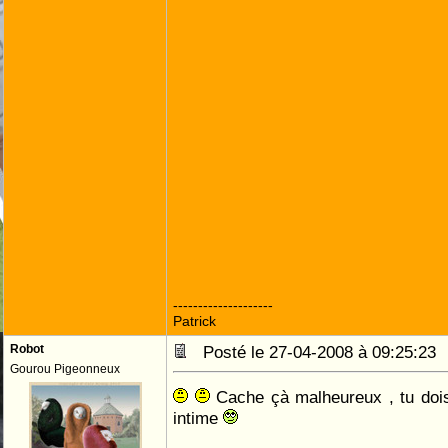
--------------------
Patrick
Robot
Posté le 27-04-2008 à 09:25:2
Gourou Pigeonneux
Cache çà malheureux , tu doi
intime