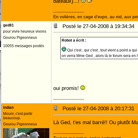
bateaux)...!
--------------------
En volières, en cage d'expo, au nid, aux peti
ged81
Posté le 27-04-2008 à 19:34:3
pour vivre heureux vivons
Gourou Pigeonneux
Robot a écrit :
10055 messages postés
Qui c'est , qui c'est , tout vient a point a q
on verra Mme Ged , alors là le forum sera en l
oui promis!
--------------------
indian
Posté le 27-04-2008 à 20:17:3
Mourir, c'est partir
beaucoup.
Là Ged, t'es mal barré!! Ou plutôt 
Gourou Pigeonneux
--------------------