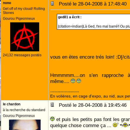
nono
Posté le 28-04-2008 à 17:48:4
Get off of my cloud! Rolling
Stones
ged81 a écrit :
Gourou Pigeonneux
[citation=indian]Là Ged, t'es mal barré!! Ou p
24132 messages postés
vous en ètes encore trés loin! :D[/cit
Hmmmmm....on s'en rapproche 
même....
--------------------
En volières, en cage d'expo, au nid, aux peti
le chardon
Posté le 28-04-2008 à 19:45:4
à la recherche du standard
Gourou Pigeonneux
et puis les petits pas font les gra
quelque chose comme ça ...