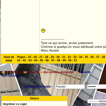
--------------------
Tout ce qui arrive, arrive justement.
Comme si quelqu'un vous attribuait votre pa
Marc Aurèle
Haut de
Pages :
25
-
26
-
27
-
28
-
29
-
30
-
31
-
32
-
33
-
34
-
35
-
36
-
37
-
38
page
41
-
42
-
43
-
44
-
45
-
46
-
47
-
48
-
49
-
50
-
51
CFPOI World
General
discussions générales
Vaisselle
aphrodisiaque
Identification rapide :
Divers
Imprimer ce sujet