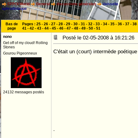
CFPOI World
General
discussions générales
Vaisselle
aphrodisiaque
Bas de
Pages :
25
-
26
-
27
-
28
-
29
-
30
-
31
-
32
-
33
-
34
-
35
-
36
-
37
-
38
page
41
-
42
-
43
-
44
-
45
-
46
-
47
-
48
-
49
-
50
-
51
nono
Posté le 02-05-2008 à 16:21:2
Get off of my cloud! Rolling
Stones
C'était un (court) intermède poétique
Gourou Pigeonneux
24132 messages postés
.