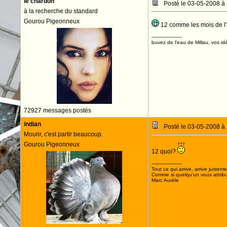
le chardon
Posté le 03-05-2008 à
à la recherche du standard
Gourou Pigeonneux
12 comme les mois de l'a
--------------------
buvez de l'eau de Millau, vos idé
72927 messages postés
indian
Posté le 03-05-2008 à
Mourir, c'est partir beaucoup.
Gourou Pigeonneux
12 quoi?
--------------------
Tout ce qui arrive, arrive justeme
Comme si quelqu'un vous attribua
Marc Aurèle