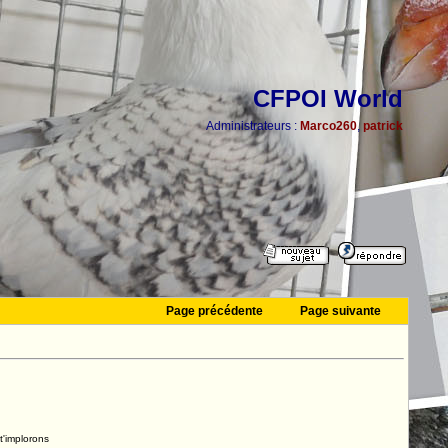
CFPOI World
Administrateurs :
Marco260
,
patrick
Page précédente
Page suivante
t'implorons