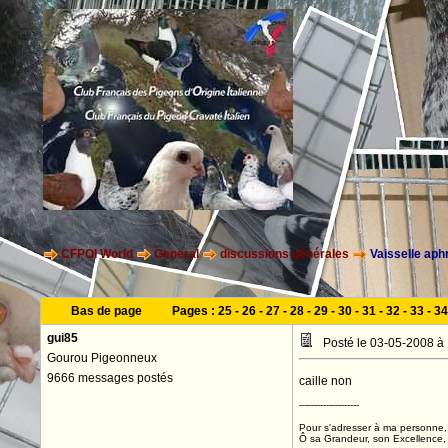
CFPOI World
General
discussions générales
Vaisselle aph
Bas de page
Pages :
25
-
26
-
27
-
28
-
29
-
30
-
31
-
32
-
33
-
34
gui85
Posté le 03-05-2008 à
Gourou Pigeonneux
9666 messages postés
caille non
--------------------
Pour s'adresser à ma personne, 
Ô sa Grandeur, son Excellence, D