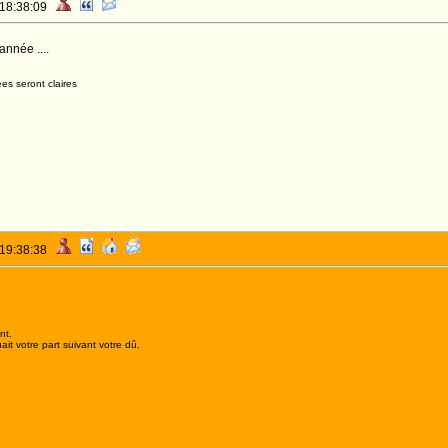
 18:38:09
nnée ....
es seront claires
 19:38:38
nt.
it votre part suivant votre dû.