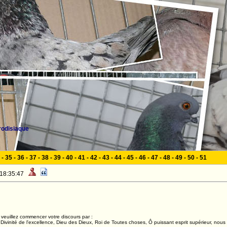
rodisiaque
-
35
-
36
-
37
-
38
-
39
-
40
-
41
-
42
-
43
-
44
-
45
-
46
-
47
-
48
-
49
-
50
-
51
 18:35:47
veuillez commencer votre discours par :
ivinité de l'excellence, Dieu des Dieux, Roi de Toutes choses, Ô puissant esprit supérieur, nous 