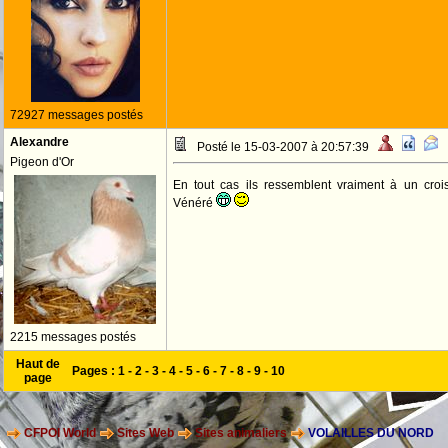
72927 messages postés
Alexandre
Posté le 15-03-2007 à 20:57:39
Pigeon d'Or
En tout cas ils ressemblent vraiment à un cro
Vénéré
2215 messages postés
Haut de
Pages :
1
-
2
-
3
-
4
-
5
-
6
-
7
-
8
-
9
-
10
page
CFPOI World
Sites Web
Sites animaliers
VOLAILLES DU NORD