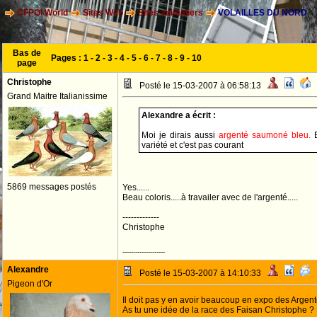
CFPOI World
Sites Web
Sites animaliers
VOLAILLES DU NORD
Bas de
Pages :
1
-
2
-
3
-
4
-
5
-
6
-
7
-
8
-
9
-
10
page
Christophe
Posté le 15-03-2007 à 06:58:13
Grand Maitre Italianissime
Alexandre a écrit :
Moi je dirais aussi
argenté saumoné bleu.
variété et c'est pas courant
5869 messages postés
Yes......
Beau coloris.....à travailer avec de l'argenté.....
-------------
Christophe
--------------------
Alexandre
Posté le 15-03-2007 à 14:10:33
Pigeon d'Or
Il doit pas y en avoir beaucoup en expo des Argent
As tu une idée de la race des Faisan Christophe ?