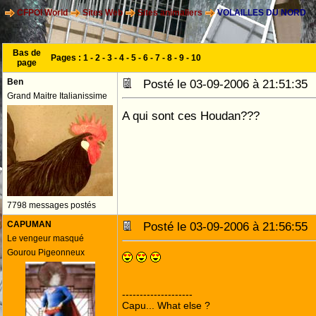
CFPOI World
Sites Web
Sites animaliers
VOLAILLES DU NORD
Bas de
Pages :
1
-
2
-
3
-
4
-
5
-
6
-
7
-
8
-
9
-
10
page
Ben
Posté le 03-09-2006 à 21:51:3
Grand Maitre Italianissime
A qui sont ces Houdan???
7798 messages postés
CAPUMAN
Posté le 03-09-2006 à 21:56:5
Le vengeur masqué
Gourou Pigeonneux
--------------------
Capu... What else ?