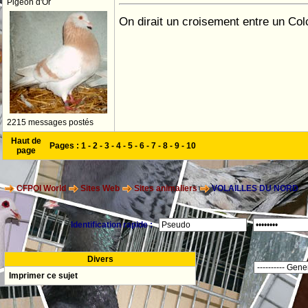
Pigeon d'Or
On dirait un croisement entre un Col
2215 messages postés
Haut de
Pages :
1
-
2
-
3
-
4
-
5
-
6
-
7
-
8
-
9
-
10
page
CFPOI World
Sites Web
Sites animaliers
VOLAILLES DU NORD
Identification rapide :
Divers
Imprimer ce sujet