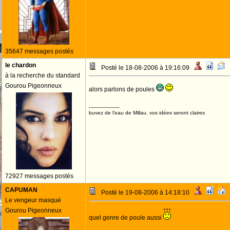
35647 messages postés
le chardon
Posté le 18-08-2006 à 19:16:09
à la recherche du standard
Gourou Pigeonneux
alors parlons de poules
--------------------
buvez de l'eau de Millau, vos idées seront claires
72927 messages postés
CAPUMAN
Posté le 19-08-2006 à 14:18:10
Le vengeur masqué
Gourou Pigeonneux
quel genre de poule aussi