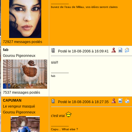
--------------------
buvez de l'eau de Millau, vos idées seront claires
72927 messages postés
fab
Posté le 18-08-2006 à 16:09:41
Gourou Pigeonneux
sisi!!
--------------------
fab
7537 messages postés
CAPUMAN
Posté le 18-08-2006 à 18:27:35
Le vengeur masqué
Gourou Pigeonneux
c'est vrai
--------------------
Capu... What else ?