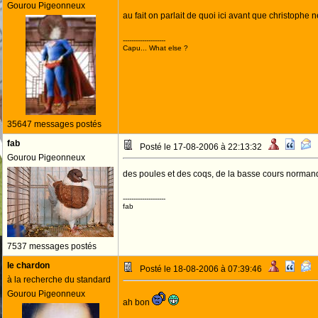
Gourou Pigeonneux
au fait on parlait de quoi ici avant que christophe
--------------------
Capu... What else ?
35647 messages postés
fab
Posté le 17-08-2006 à 22:13:32
Gourou Pigeonneux
des poules et des coqs, de la basse cours norman
--------------------
fab
7537 messages postés
le chardon
Posté le 18-08-2006 à 07:39:46
à la recherche du standard
Gourou Pigeonneux
ah bon