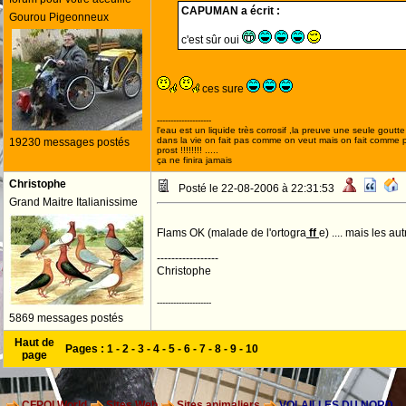
CAPUMAN a écrit :
Gourou Pigeonneux
c'est sûr oui
ces sure
--------------------
l'eau est un liquide très corrosif ,la preuve une seule goutte s
dans la vie on fait pas comme on veut mais on fait comme 
19230 messages postés
prost !!!!!!!! .....
ça ne finira jamais
Christophe
Posté le 22-08-2006 à 22:31:53
Grand Maitre Italianissime
Flams OK (malade de l'ortogra
ff
e) .... mais les aut
-----------------
Christophe
--------------------
5869 messages postés
Haut de
Pages :
1
-
2
-
3
-
4
-
5
-
6
-
7
-
8
-
9
-
10
page
CFPOI World
Sites Web
Sites animaliers
VOLAILLES DU NORD