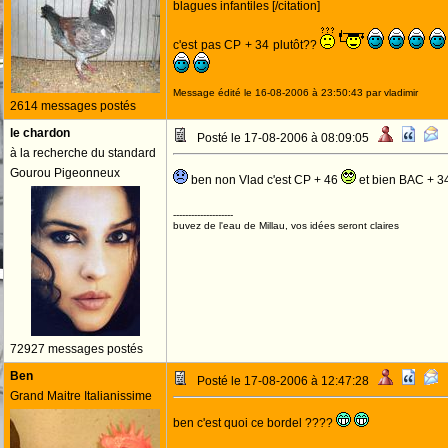
blagues infantiles [/citation]
c'est pas CP + 34 plutôt??
Message édité le 16-08-2006 à 23:50:43 par vladimir
2614 messages postés
le chardon
Posté le 17-08-2006 à 08:09:05
à la recherche du standard
Gourou Pigeonneux
ben non Vlad c'est CP + 46
et bien BAC + 3
--------------------
buvez de l'eau de Millau, vos idées seront claires
72927 messages postés
Ben
Posté le 17-08-2006 à 12:47:28
Grand Maitre Italianissime
ben c'est quoi ce bordel ????