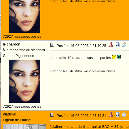
buvez de l'eau de Millau, vos idées seront claires
72927 messages postés
le chardon
Posté le 16-08-2006 à 21:40:25
à la recherche du standard
Gourou Pigeonneux
je me dois d'être au-dessus des parties
--------------------
buvez de l'eau de Millau, vos idées seront claires
72927 messages postés
vladimir
Posté le 16-08-2006 à 23:49:21
Pigeon de Platine
[citation = le chardon]moi qui ai BAC + 34, je n