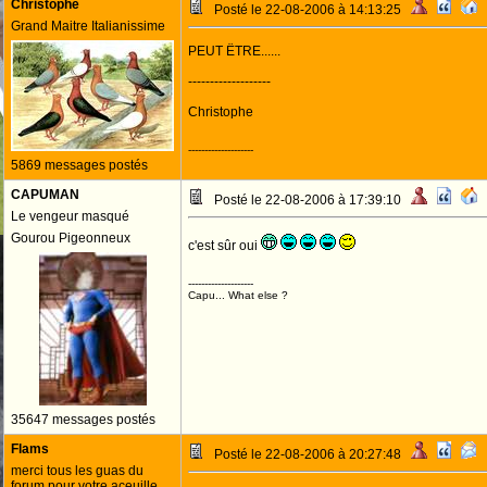
Christophe
Posté le 22-08-2006 à 14:13:25
Grand Maitre Italianissime
PEUT ËTRE......
-------------------
Christophe
--------------------
5869 messages postés
CAPUMAN
Posté le 22-08-2006 à 17:39:10
Le vengeur masqué
Gourou Pigeonneux
c'est sûr oui
--------------------
Capu... What else ?
35647 messages postés
Flams
Posté le 22-08-2006 à 20:27:48
merci tous les guas du
forum pour votre aceuille