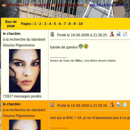
CFPOI World
Sites Web
Sites animaliers
VOLAILLES DU NORD
Bas de
Pages :
1
-
2
-
3
-
4
-
5
-
6
-
7
-
8
-
9
-
10
page
le chardon
Posté le 16-08-2006 à 21:36:25
à la recherche du standard
Gourou Pigeonneux
bande de gamins
--------------------
buvez de l'eau de Millau, vos idées seront claires
72927 messages postés
le chardon
Posté le 16-08-2006 à 21:39:34
à la recherche du standard
Gourou Pigeonneux
moi qui ai BAC + 34, je ne m'abaisserai pas à ce g
--------------------