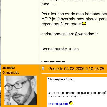
race......
Pour les photos de mes bantams peux
MP ? je t'enverrais mes photos pen
répondras à ton retour
christophe-gaillard@wanadoo.fr
Bonne journée Julien
--------------------
Julien-02
Posté le 04-08-2006 à 10:23:0
Grand maitre
Christophe a écrit :
Ok je te comprend.....je n'ai pas de prob
réservé à mon élevage.....
en effet ça aide