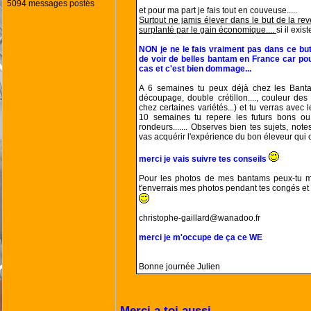
5094 messages postés
et pour ma part je fais tout en couveuse.....
Surtout ne jamis élever dans le but de la rev
surplanté par le gain économique....
si il existe
NON je ne le fais vraiment pas dans ce bu
de voir de belles bantam en France car po
cas et c'est bien dommage...
A 6 semaines tu peux déjà chez les Bantam
découpage, double crétillon...., couleur de
chez certaines variétés...) et tu verras avec
10 semaines tu repere les futurs bons ou 
rondeurs....... Observes bien tes sujets, notes
vas acquérir l'expérience du bon éleveur qui co
merci je vais suivre tes conseils
Pour les photos de mes bantams peux-tu me
t'enverrais mes photos pendant tes congés et
christophe-gaillard@wanadoo.fr
merci je m'occupe de ça ce WE
Bonne journée Julien
Merci a toi aussi