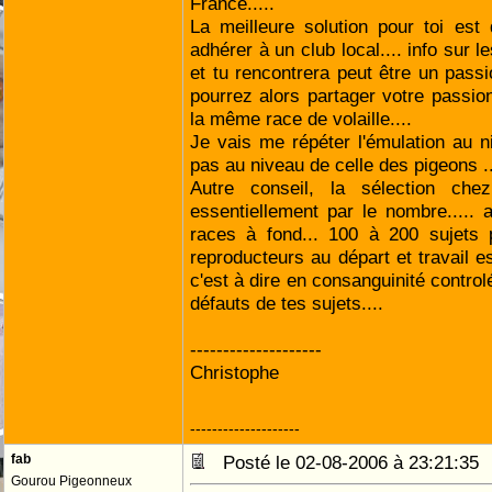
France.....
La meilleure solution pour toi es
adhérer à un club local.... info sur l
et tu rencontrera peut être un pas
pourrez alors partager votre passio
la même race de volaille....
Je vais me répéter l'émulation au ni
pas au niveau de celle des pigeons .
Autre conseil, la sélection chez
essentiellement par le nombre.....
races à fond... 100 à 200 sujets
reproducteurs au départ et travail e
c'est à dire en consanguinité control
défauts de tes sujets....
--------------------
Christophe
--------------------
fab
Posté le 02-08-2006 à 23:21:3
Gourou Pigeonneux