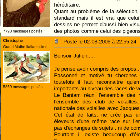
héréditaire.
Quant au problème de la sélection, 
standard mais il est vrai que celu
dessins ne permet d'aussi bien visua
des photos comme celui des pigeon
7798 messages postés
Christophe
Posté le 02-08-2006 à 22:55:2
Grand Maitre Italianissime
Bonsoir Julien,....
Je pense avoir compris des propos...
Passonné et motivé tu cherches 
toutefois il faut reconnaitre qu'
5869 messages postés
importants au niveau des races de vol
Le Bantam réuni l'ensemble des 
l'ensemble des club de volailles.
nationale des volailles avec Jacques 
Cet état de faits, ne crée pas u
éleveurs d'une même race sur l'ens
pas d'échanges de sujets , ni de conse
Pourtant il existe beaucoup d'él