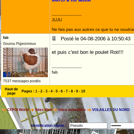
--------------------
JUJU
Ne fais pas aux autres ce que tu ne voudrais
fab
Posté le 04-08-2006 à 10:50:4
Gourou Pigeonneux
et puis c'est bon le poulet Roti!!!
--------------------
fab
7537 messages postés
Haut de
Pages :
1
-
2
-
3
-
4
-
5
-
6
-
7
-
8
-
9
-
10
page
CFPOI World
Sites Web
Sites animaliers
VOLAILLES DU NORD
Identification rapide :