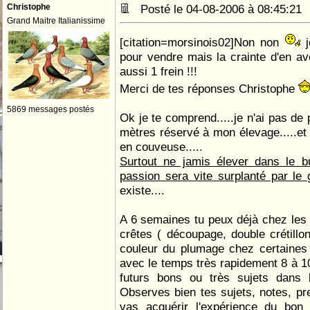
Christophe
Posté le 04-08-2006 à 08:45:2
Grand Maitre Italianissime
[citation=morsinois02]Non non
j
pour vendre mais la crainte d'en avo
aussi 1 frein !!!
Merci de tes réponses Christophe
5869 messages postés
Ok je te comprend.....je n'ai pas de
mètres réservé à mon élevage.....et 
en couveuse.....
Surtout ne jamis élever dans le b
passion sera vite surplanté par le
existe....
A 6 semaines tu peux déjà chez les
crêtes ( découpage, double crétillon
couleur du plumage chez certaines v
avec le temps très rapidement 8 à 1
futurs bons ou très sujets dans la
Observes bien tes sujets, notes, pre
vas acquérir l'expérience du bon 