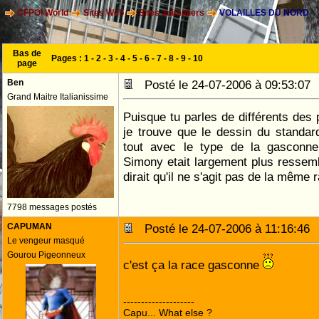
CFPOI World
Sites Web
Sites animaliers
VOLAILLES DU NORD
Bas de
Pages :
1
-
2
-
3
-
4
-
5
-
6
-
7
-
8
-
9
-
10
page
Ben
Posté le 24-07-2006 à 09:53:0
Grand Maitre Italianissime
Puisque tu parles de différents des 
je trouve que le dessin du standa
tout avec le type de la gasconn
Simony etait largement plus ressem
dirait qu'il ne s'agit pas de la même r
7798 messages postés
CAPUMAN
Posté le 24-07-2006 à 11:16:4
Le vengeur masqué
Gourou Pigeonneux
c'est ça la race gasconne
--------------------
Capu... What else ?