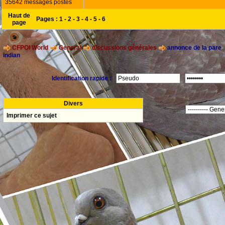
35642 messages postés
Haut de
Pages :
1
-
2
-
3
-
4
-
5
-
6
page
CFPOI World
General
discussions générales
annonce de la pare
indian
Identification rapide :
Divers
Imprimer ce sujet