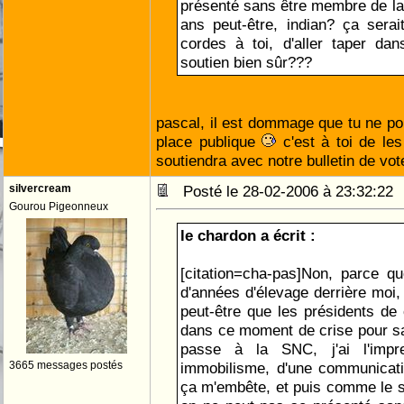
présenté sans être membre de la
ans peut-être, indian? ça sera
cordes à toi, d'aller taper da
soutien bien sûr???
pascal, il est dommage que tu ne por
place publique
c'est à toi de le
soutiendra avec notre bulletin de vo
silvercream
Posté le 28-02-2006 à 23:32:2
Gourou Pigeonneux
le chardon a écrit :
[citation=cha-pas]Non, parce q
d'années d'élevage derrière moi, j
peut-être que les présidents de 
dans ce moment de crise pour s
passe à la SNC, j'ai l'impre
3665 messages postés
immobilisme, d'une communicati
ça m'embête, et puis comme le sy