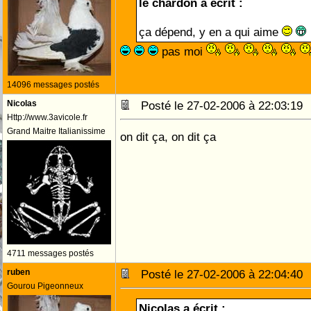
le chardon a écrit :
ça dépend, y en a qui aime
pas moi
14096 messages postés
Nicolas
Posté le 27-02-2006 à 22:03:1
Http://www.3avicole.fr
Grand Maitre Italianissime
on dit ça, on dit ça
4711 messages postés
ruben
Posté le 27-02-2006 à 22:04:4
Gourou Pigeonneux
Nicolas a écrit :