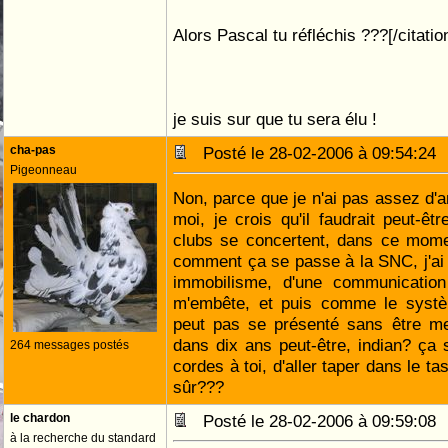
Alors Pascal tu réfléchis ???[/citation
je suis sur que tu sera élu !
cha-pas
Posté le 28-02-2006 à 09:54:2
Pigeonneau
Non, parce que je n'ai pas assez d'a
moi, je crois qu'il faudrait peut-êt
clubs se concertent, dans ce mome
comment ça se passe à la SNC, j'ai l
immobilisme, d'une communicatio
m'embête, et puis comme le systèm
peut pas se présenté sans être m
dans dix ans peut-être, indian? ça 
264 messages postés
cordes à toi, d'aller taper dans le t
sûr???
le chardon
Posté le 28-02-2006 à 09:59:0
à la recherche du standard