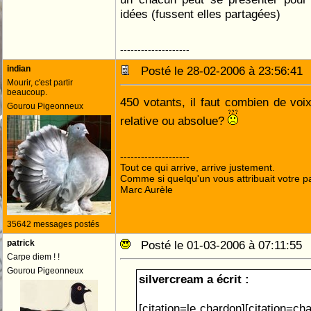
idées (fussent elles partagées)
--------------------
indian
Posté le 28-02-2006 à 23:56:4
Mourir, c'est partir
beaucoup.
450 votants, il faut combien de voix
Gourou Pigeonneux
relative ou absolue?
--------------------
Tout ce qui arrive, arrive justement.
Comme si quelqu'un vous attribuait votre pa
Marc Aurèle
35642 messages postés
patrick
Posté le 01-03-2006 à 07:11:5
Carpe diem ! !
Gourou Pigeonneux
silvercream a écrit :
[citation=le chardon][citation=c