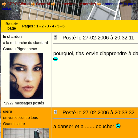
CFPOI World
General
discussions générales
annonce de la pare
indian
Bas de
Pages :
1
-
2
-
3
-
4
-
5
-
6
page
le chardon
Posté le 27-02-2006 à 20:32:1
à la recherche du standard
Gourou Pigeonneux
pourquoi, t'as envie d'apprendre à d
72927 messages postés
giero
Posté le 27-02-2006 à 20:33:3
en vert et contre tous
Grand maitre
a danser et a .......coucher