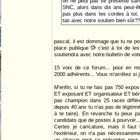
on ne peut pas se présenté san
SNC, alors dans dix ans peut-êtr
pas plus dans tes cordes à toi, 
tas avec notre soutien bien sûr?
pascal, il est dommage que tu ne por
place publique
c'est à toi de le
soutiendra avec notre bulletin de vote 
15 voix de ce forum... pour en m
2000 adhérents... Vous m'arrêtez si 
M'enfin, si tu ne fais pas 750 expos
ET exposant ET organisateur ET béné
pas champion dans 25 races différ
depuis 40 ans tu n'as pas de légitimit
à te taire). En revanche tu peux p
candidats que de postes à pourvoir..
Certes je caricature, mais il fau
l'extérieur, on n'a pas nécessaireme
un chacun peut se présenter pour 