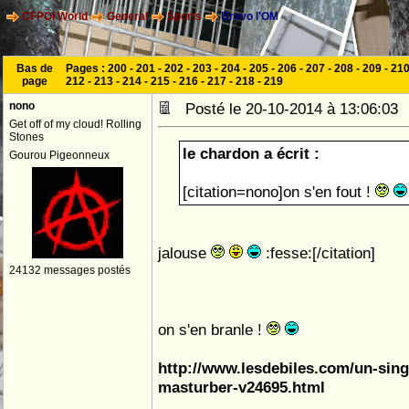
CFPOI World
General
Sports
Bravo l'OM
Bas de
Pages :
200
-
201
-
202
-
203
-
204
-
205
-
206
-
207
-
208
-
209
-
21
page
212
-
213
-
214
-
215
-
216
-
217
-
218
-
219
nono
Posté le 20-10-2014 à 13:06:0
Get off of my cloud! Rolling
Stones
le chardon a écrit :
Gourou Pigeonneux
[citation=nono]on s'en fout !
jalouse
:fesse:[/citation]
24132 messages postés
on s'en branle !
http://www.lesdebiles.com/un-sing
masturber-v24695.html