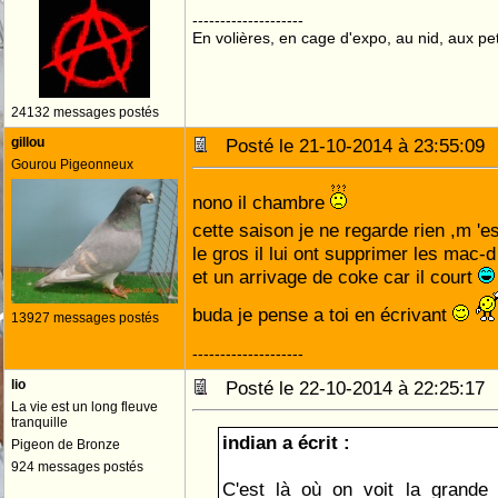
--------------------
En volières, en cage d'expo, au nid, aux peti
24132 messages postés
gillou
Posté le 21-10-2014 à 23:55:0
Gourou Pigeonneux
nono il chambre
cette saison je ne regarde rien ,m 'e
le gros il lui ont supprimer les mac-
et un arrivage de coke car il court
buda je pense a toi en écrivant
13927 messages postés
--------------------
lio
Posté le 22-10-2014 à 22:25:1
La vie est un long fleuve
tranquille
indian a écrit :
Pigeon de Bronze
924 messages postés
C'est là où on voit la grande 