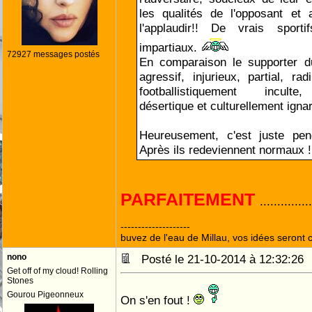
les qualités de l'opposant et 
l'applaudir!! De vrais sport
impartiaux.
72927 messages postés
En comparaison le supporter 
agressif, injurieux, partial, ra
footballistiquement inculte,
désertique et culturellement ignar
Heureusement, c'est juste pen
Après ils redeviennent normaux !
PARFAITEMENT
..............
--------------------
buvez de l'eau de Millau, vos idées seront c
nono
Posté le 21-10-2014 à 12:32:2
Get off of my cloud! Rolling
Stones
Gourou Pigeonneux
On s'en fout !