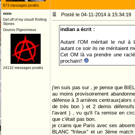
873 messages postés
nono
Posté le 04-11-2014 à 15:34:1
Get off of my cloud! Rolling
Stones
indian a écrit :
Gourou Pigeonneux
Autant l'OM méritait le nul à 
autant ce soir ils ne méritaient m
Cet OM là va prendre une racl
prochain!!
24132 messages postés
j'en suis pas sur , je pense que BIEL
au moins provisoirement abandonner
défense à 3 arrières centraux(alors 
de très bon ) et 2 demis défensifs
l'avant ) , vu qu'il l'a remise en ci
que c'était pas bon.
je crains que Paris avec ses absen
BLANC "frileux" et un 3ème match 