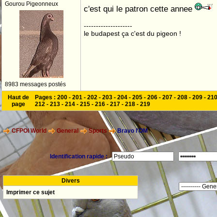
Gourou Pigeonneux
c'est qui le patron cette annee
--------------------
le budapest ça c'est du pigeon !
8983 messages postés
Haut de
Pages :
200
-
201
-
202
-
203
-
204
-
205
-
206
-
207
-
208
-
209
-
21
page
212
-
213
-
214
-
215
-
216
-
217
-
218
-
219
CFPOI World
General
Sports
Bravo l'OM
Identification rapide :
Divers
Imprimer ce sujet