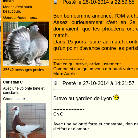
indian
Posté le 26-10-2014 à 22:59:5
Mourir, c'est partir
beaucoup.
Bon ben comme annoncé, l'OM a chu
Gourou Pigeonneux
Assez curieusement c'est en 2e 
dominaient, que les phocéens ont e
match.
Dans 15 jours, suite au match contr
qu'un point d'avance contre les paris
--------------------
Tout ce qui arrive, arrive justement.
Comme si quelqu'un vous attribuait votre pa
35642 messages postés
Marc Aurèle
Christian C
Posté le 27-10-2014 à 14:21:5
Avec une volonté forte et
constante
Bravo au gardien de Lyon
Grand maitre
--------------------
Ch C
Avec une volonté forte et constante, rien n
d'effort et d'amour