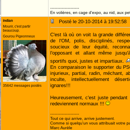
--------------------
En volières, en cage d'expo, au nid, aux peti
indian
Posté le 20-10-2014 à 19:52:5
Mourir, c'est partir
beaucoup.
C'est là où on voit la grande différ
Gourou Pigeonneux
de l'OM, polis, disciplinés, respe
soucieux de leur équité, reconna
l'opposant et allant même jusqu'à
sportifs quoi, justes et impartiaux.
En comparaison le supporter du PSG
injurieux, partial, radin, méchant, a
inculte, intellectuellement déser
ignares!!!
35642 messages postés
Heureusement, c'est juste pendant 
redeviennent normaux !!!
--------------------
Tout ce qui arrive, arrive justement.
Comme si quelqu'un vous attribuait votre pa
Marc Aurèle