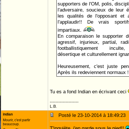
supporters de l'OM, polis, discip
l'adversaire, soucieux de leur é
les qualités de l'opposant et 
l'applaudir!! De vrais sport
impartiaux.
En comparaison le supporter 
agressif, injurieux, partial, ra
footballistiquement inculte,
désertique et culturellement ignar
Heureusement, c'est juste pen
Après ils redeviennent normaux !
Tu es a fond Indian en écrivant ceci
--------------------
L.B.
indian
Posté le 23-10-2014 à 18:49:2
Mourir, c'est partir
beaucoup.
T'inquiète, j'en garde sous le pied!!