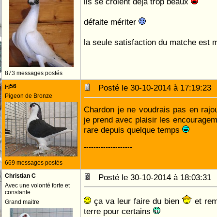
ils se croient déjà trop beaux
défaite mériter
la seule satisfaction du matche est 
873 messages postés
j-j56
Posté le 30-10-2014 à 17:19:2
Pigeon de Bronze
Chardon je ne voudrais pas en rajo
je prend avec plaisir les encouragem
rare depuis quelque temps
--------------------
669 messages postés
Christian C
Posté le 30-10-2014 à 18:03:3
Avec une volonté forte et
constante
ça va leur faire du bien
et rem
Grand maitre
terre pour certains