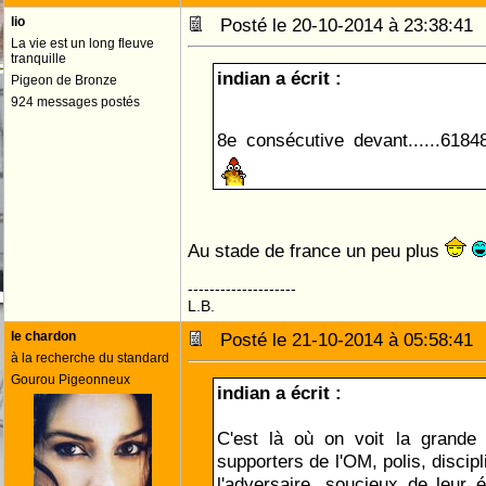
lio
Posté le 20-10-2014 à 23:38:4
La vie est un long fleuve
tranquille
indian a écrit :
Pigeon de Bronze
924 messages postés
8e consécutive devant......6184
Au stade de france un peu plus
--------------------
L.B.
le chardon
Posté le 21-10-2014 à 05:58:4
à la recherche du standard
Gourou Pigeonneux
indian a écrit :
C'est là où on voit la grande 
supporters de l'OM, polis, discip
l'adversaire, soucieux de leur é