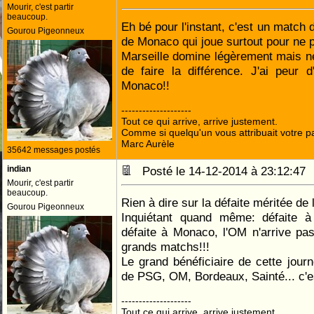
Mourir, c'est partir
beaucoup.
Eh bé pour l'instant, c'est un match
Gourou Pigeonneux
de Monaco qui joue surtout pour ne p
Marseille domine légèrement mais 
de faire la différence. J'ai peur 
Monaco!!
--------------------
Tout ce qui arrive, arrive justement.
Comme si quelqu'un vous attribuait votre pa
Marc Aurèle
35642 messages postés
indian
Posté le 14-12-2014 à 23:12:4
Mourir, c'est partir
beaucoup.
Rien à dire sur la défaite méritée de 
Gourou Pigeonneux
Inquiétant quand même: défaite à 
défaite à Monaco, l'OM n'arrive pa
grands matchs!!!
Le grand bénéficiaire de cette journ
de PSG, OM, Bordeaux, Sainté... c'e
--------------------
Tout ce qui arrive, arrive justement.