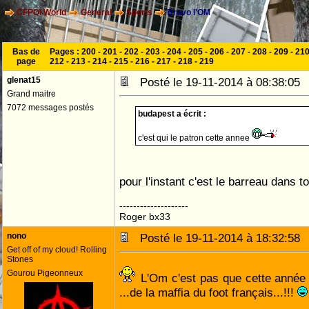
CFPOI World
General
Sports
Bravo l'OM
Bas de
Pages :
200
-
201
-
202
-
203
-
204
-
205
-
206
-
207
-
208
-
209
-
21
page
212
-
213
-
214
-
215
-
216
-
217
-
218
-
219
glenat15
Posté le 19-11-2014 à 08:38:0
Grand maitre
7072 messages postés
budapest a écrit :
c'est qui le patron cette annee
pour l'instant c'est le barreau dans 
--------------------
Roger bx33
nono
Posté le 19-11-2014 à 18:32:5
Get off of my cloud! Rolling
Stones
Gourou Pigeonneux
L'Om c'est pas que cette année q
...de la maffia du foot français...!!!