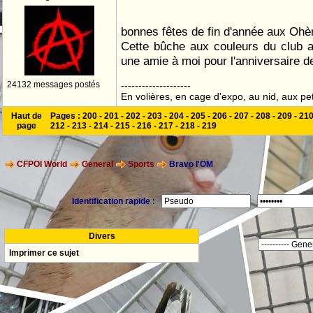
bonnes fêtes de fin d'année aux Ohè
Cette bûche aux couleurs du club a 
une amie à moi pour l'anniversaire d
24132 messages postés
--------------------
En volières, en cage d'expo, au nid, aux peti
Haut de
Pages :
200
-
201
-
202
-
203
-
204
-
205
-
206
-
207
-
208
-
209
-
21
page
212
-
213
-
214
-
215
-
216
-
217
-
218
-
219
CFPOI World
General
Sports
Bravo l'OM
Identification rapide :
Divers
Imprimer ce sujet