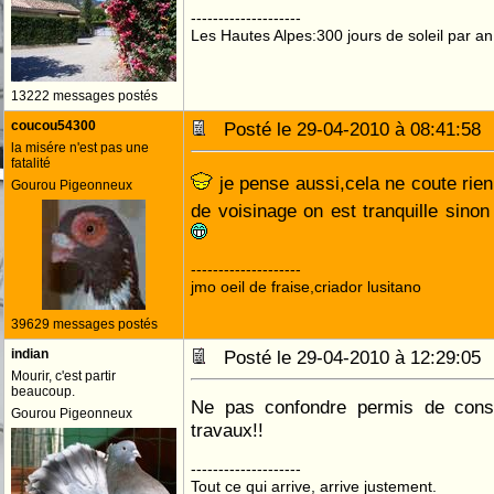
--------------------
Les Hautes Alpes:300 jours de soleil par an
13222 messages postés
coucou54300
Posté le 29-04-2010 à 08:41:5
la misére n'est pas une
fatalité
je pense aussi,cela ne coute rie
Gourou Pigeonneux
de voisinage on est tranquille sinon
--------------------
jmo oeil de fraise,criador lusitano
39629 messages postés
indian
Posté le 29-04-2010 à 12:29:0
Mourir, c'est partir
beaucoup.
Ne pas confondre permis de constr
Gourou Pigeonneux
travaux!!
--------------------
Tout ce qui arrive, arrive justement.