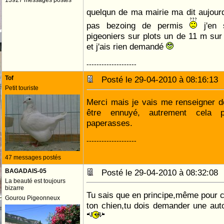
13927 messages postés
quelqun de ma mairie ma dit aujourd
pas bezoing de permis
j'en s
pigeoniers sur plots un de 11 m sur 
et j'ais rien demandé
--------------------
Tof
Posté le 29-04-2010 à 08:16:1
Petit touriste
Merci mais je vais me renseigner 
être ennuyé, autrement cela p
paperasses.
--------------------
47 messages postés
BAGADAIS-05
Posté le 29-04-2010 à 08:32:0
La beauté est toujours
bizarre
Tu sais que en principe,même pour c
Gourou Pigeonneux
ton chien,tu dois demander une auto