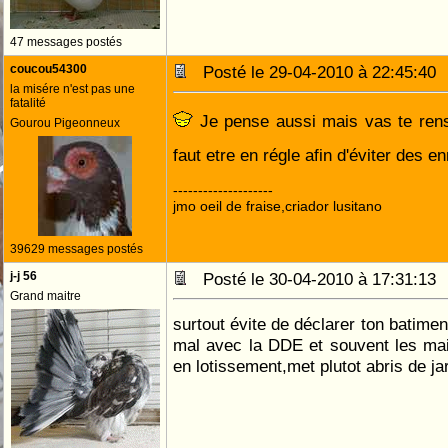
47 messages postés
coucou54300
Posté le 29-04-2010 à 22:45:4
la misére n'est pas une
fatalité
Je pense aussi mais vas te rense
Gourou Pigeonneux
faut etre en régle afin d'éviter des e
--------------------
jmo oeil de fraise,criador lusitano
39629 messages postés
j-j 56
Posté le 30-04-2010 à 17:31:1
Grand maitre
surtout évite de déclarer ton batime
mal avec la DDE et souvent les ma
en lotissement,met plutot abris de ja