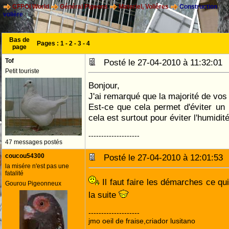
CFPOI World
Général Pigeons
Materiel, Volières
Construction
volière
Bas de
Pages :
1
-
2
-
3
-
4
page
Tof
Posté le 27-04-2010 à 11:32:0
Petit touriste
Bonjour,
J'ai remarqué que la majorité de vos 
Est-ce que cela permet d'éviter un
cela est surtout pour éviter l'humidité,
--------------------
47 messages postés
coucou54300
Posté le 27-04-2010 à 12:01:5
la misére n'est pas une
fatalité
Il faut faire les démarches ce qu
Gourou Pigeonneux
la suite
--------------------
jmo oeil de fraise,criador lusitano