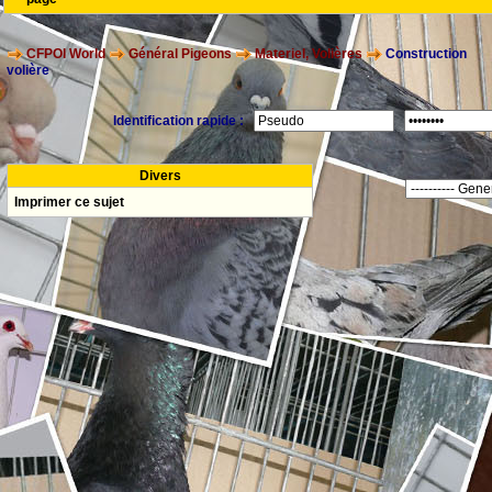
CFPOI World
Général Pigeons
Materiel, Volières
Construction
volière
Identification rapide :
Divers
Imprimer ce sujet