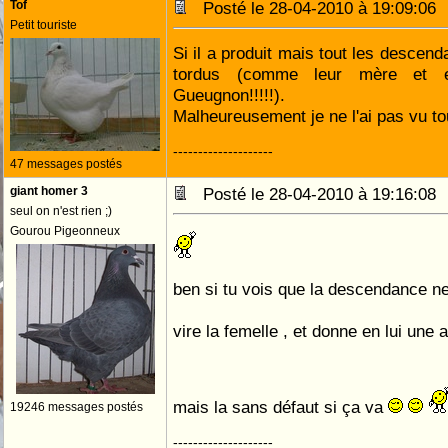
Tof
Posté le 28-04-2010 à 19:09:0
Petit touriste
Si il a produit mais tout les descen
tordus (comme leur mère et 
Gueugnon!!!!!).
Malheureusement je ne l'ai pas vu tou
--------------------
47 messages postés
giant homer 3
Posté le 28-04-2010 à 19:16:0
seul on n'est rien ;)
Gourou Pigeonneux
ben si tu vois que la descendance n
vire la femelle , et donne en lui une 
mais la sans défaut si ça va
19246 messages postés
--------------------