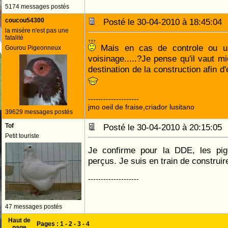
5174 messages postés
coucou54300
Posté le 30-04-2010 à 18:45:0
la misére n'est pas une
fatalité
Mais en cas de controle ou u
Gourou Pigeonneux
voisinage.....?Je pense qu'il vaut mi
destination de la construction afin d
--------------------
jmo oeil de fraise,criador lusitano
39629 messages postés
Tof
Posté le 30-04-2010 à 20:15:0
Petit touriste
Je confirme pour la DDE, les pig
perçus. Je suis en train de construire e
--------------------
47 messages postés
Haut de
Pages :
1
-
2
-
3
-
4
page