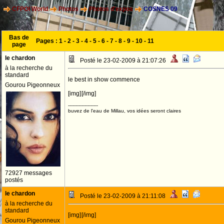
CFPOI World
Photos
Photos d'expos
COSNES 09
Bas de
Pages :
1
-
2
-
3
-
4
-
5
-
6
-
7
-
8
-
9
-
10
-
11
page
le chardon
Posté le 23-02-2009 à 21:07:26
à la recherche du
standard
le best in show commence
Gourou Pigeonneux
[img]
[/img]
--------------------
buvez de l'eau de Millau, vos idées seront claires
72927 messages
postés
le chardon
Posté le 23-02-2009 à 21:11:08
à la recherche du
standard
[img]
[/img]
Gourou Pigeonneux