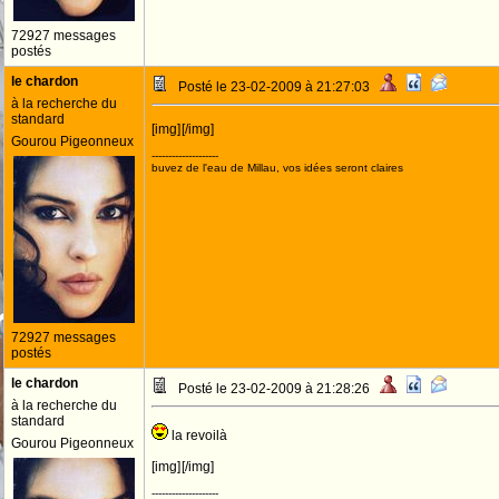
72927 messages
postés
le chardon
Posté le 23-02-2009 à 21:27:03
à la recherche du
standard
[img]
[/img]
Gourou Pigeonneux
--------------------
buvez de l'eau de Millau, vos idées seront claires
72927 messages
postés
le chardon
Posté le 23-02-2009 à 21:28:26
à la recherche du
standard
la revoilà
Gourou Pigeonneux
[img]
[/img]
--------------------