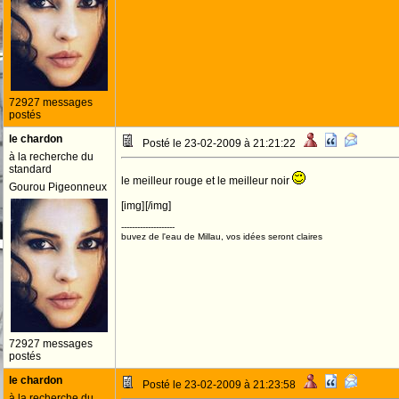
72927 messages
postés
le chardon
Posté le 23-02-2009 à 21:21:22
à la recherche du
standard
le meilleur rouge et le meilleur noir
Gourou Pigeonneux
[img]
[/img]
--------------------
buvez de l'eau de Millau, vos idées seront claires
72927 messages
postés
le chardon
Posté le 23-02-2009 à 21:23:58
à la recherche du