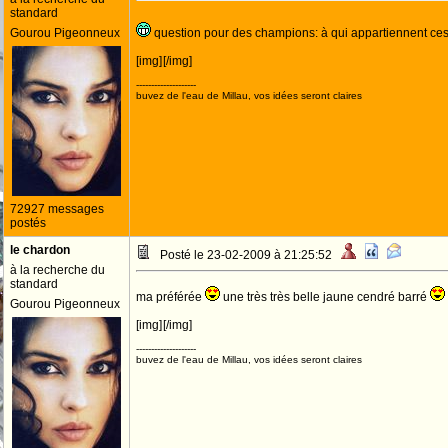
standard
Gourou Pigeonneux
question pour des champions: à qui appartiennent ce
[img]
[/img]
--------------------
buvez de l'eau de Millau, vos idées seront claires
72927 messages
postés
le chardon
Posté le 23-02-2009 à 21:25:52
à la recherche du
standard
ma préférée
une très très belle jaune cendré barré
Gourou Pigeonneux
[img]
[/img]
--------------------
buvez de l'eau de Millau, vos idées seront claires