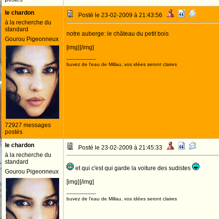
le chardon
Posté le 23-02-2009 à 21:43:56
à la recherche du
standard
notre auberge: le château du petit bois
Gourou Pigeonneux
[img]
[/img]
--------------------
buvez de l'eau de Millau, vos idées seront claires
72927 messages
postés
le chardon
Posté le 23-02-2009 à 21:45:33
à la recherche du
standard
et qui c'est qui garde la voiture des sudistes
Gourou Pigeonneux
[img]
[/img]
--------------------
buvez de l'eau de Millau, vos idées seront claires