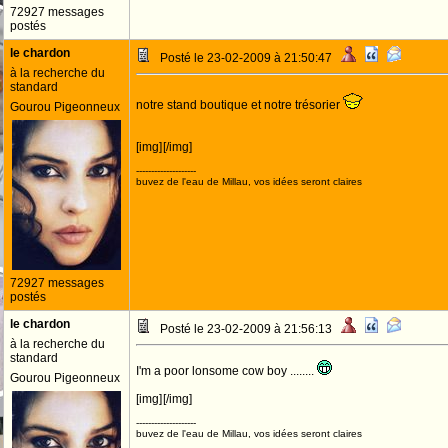
72927 messages
postés
le chardon
Posté le 23-02-2009 à 21:50:47
à la recherche du
standard
notre stand boutique et notre trésorier
Gourou Pigeonneux
[img]
[/img]
--------------------
buvez de l'eau de Millau, vos idées seront claires
72927 messages
postés
le chardon
Posté le 23-02-2009 à 21:56:13
à la recherche du
standard
I'm a poor lonsome cow boy ........
Gourou Pigeonneux
[img]
[/img]
--------------------
buvez de l'eau de Millau, vos idées seront claires