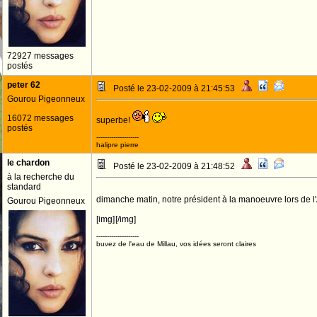
72927 messages
postés
peter 62
Posté le 23-02-2009 à 21:45:53
Gourou Pigeonneux
16072 messages
superbe!
postés
--------------------
halipre pierre
le chardon
Posté le 23-02-2009 à 21:48:52
à la recherche du
standard
dimanche matin, notre président à la manoeuvre lors de 
Gourou Pigeonneux
[img]
[/img]
--------------------
buvez de l'eau de Millau, vos idées seront claires