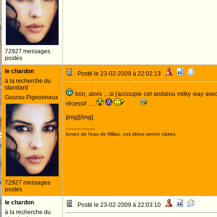
72927 messages
postés
le chardon
Posté le 23-02-2009 à 22:02:13
à la recherche du
standard
bon, alors ....si j'accouple cet andalou milky way av
Gourou Pigeonneux
récessif .....
[img]
[/img]
--------------------
buvez de l'eau de Millau, vos idées seront claires
72927 messages
postés
le chardon
Posté le 23-02-2009 à 22:03:10
à la recherche du