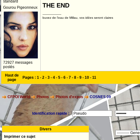
standard
THE END
Gourou Pigeonneux
--------------------
buvez de l'eau de Millau, vos idées seront claires
72927 messages
postés
Haut de
Pages :
1
-
2
-
3
-
4
-
5
-
6
-
7
-
8
-
9
-
10
-
11
page
CFPOI World
Photos
Photos d'expos
COSNES 09
Identification rapide :
Divers
Imprimer ce sujet