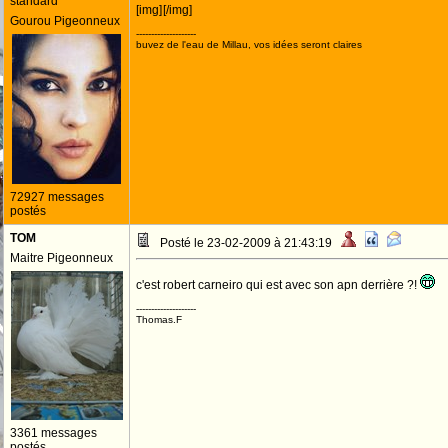
standard
[img]
[/img]
Gourou Pigeonneux
--------------------
buvez de l'eau de Millau, vos idées seront claires
72927 messages
postés
TOM
Posté le 23-02-2009 à 21:43:19
Maitre Pigeonneux
c'est robert carneiro qui est avec son apn derrière ?!
--------------------
Thomas.F
3361 messages
postés