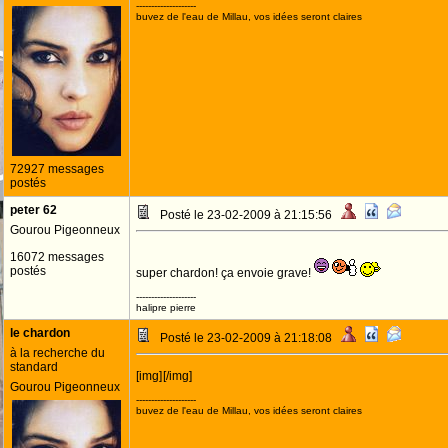
--------------------
buvez de l'eau de Millau, vos idées seront claires
72927 messages
postés
peter 62
Posté le 23-02-2009 à 21:15:56
Gourou Pigeonneux
16072 messages
postés
super chardon! ça envoie grave!
--------------------
halipre pierre
le chardon
Posté le 23-02-2009 à 21:18:08
à la recherche du
standard
[img]
[/img]
Gourou Pigeonneux
--------------------
buvez de l'eau de Millau, vos idées seront claires