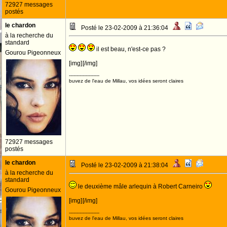
72927 messages
postés
le chardon
Posté le 23-02-2009 à 21:36:04
à la recherche du
standard
il est beau, n'est-ce pas ?
Gourou Pigeonneux
[img]
[/img]
--------------------
buvez de l'eau de Millau, vos idées seront claires
72927 messages
postés
le chardon
Posté le 23-02-2009 à 21:38:04
à la recherche du
standard
le deuxième mâle arlequin à Robert Carneiro
Gourou Pigeonneux
[img]
[/img]
--------------------
buvez de l'eau de Millau, vos idées seront claires