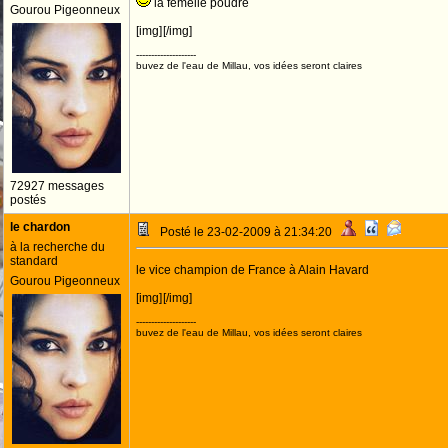
la femelle poudré
Gourou Pigeonneux
[img]
[/img]
--------------------
buvez de l'eau de Millau, vos idées seront claires
72927 messages
postés
le chardon
Posté le 23-02-2009 à 21:34:20
à la recherche du
standard
le vice champion de France à Alain Havard
Gourou Pigeonneux
[img]
[/img]
--------------------
buvez de l'eau de Millau, vos idées seront claires