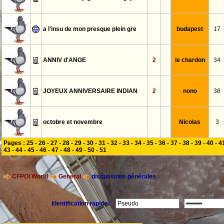
a l'insu de mon presque plein gre
budapest
17
ANNIV d'ANGE
2
le chardon
34
JOYEUX ANNIVERSAIRE INDIAN
2
nono
38
octobre et novembre
Nicolas
3
Pages :
25
-
26
-
27
-
28
-
29
-
30
-
31
-
32
-
33
-
34
-
35
-
36
-
37
-
38
-
39
-
40
-
4
43
-
44
-
45
-
46
-
47
-
48
-
49
-
50
-
51
CFPOI World
General
discussions générales
Identification rapide :