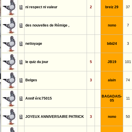
ni respect ni valeur
2
breiz 29
37
des nouvelles de Rémige ,
nono
7
nettoyage
bibi24
3
le quiz du jour
5
JB19
101
Belges
3
alain
74
BAGADAIS-
Annif éric75015
11
05
JOYEUX ANNIVERSAIRE PATRICK
3
nono
50