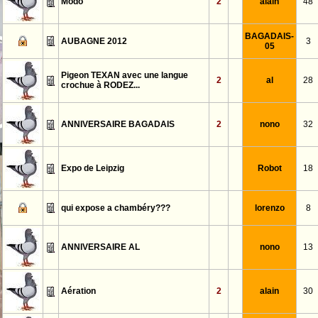
Modo
2
alain
48
BAGADAIS-
AUBAGNE 2012
3
05
Pigeon TEXAN avec une langue
2
al
28
crochue à RODEZ...
ANNIVERSAIRE BAGADAIS
2
nono
32
Expo de Leipzig
Robot
18
qui expose a chambéry???
lorenzo
8
ANNIVERSAIRE AL
nono
13
Aération
2
alain
30