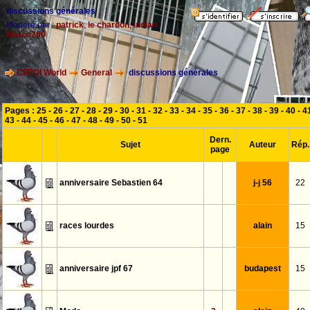
discussions générales
Modéré par :
patrick
,
le chardon
,
indian
,
Marco260
CFPOI World
General
discussions générales
Pages :
25
-
26
-
27
-
28
-
29
-
30
-
31
-
32
-
33
-
34
-
35
-
36
-
37
-
38
-
39
-
40
-
4
43
-
44
-
45
-
46
-
47
-
48
-
49
-
50
-
51
Dern.
Sujet
Auteur
Rép.
page
anniversaire Sebastien 64
j-j 56
22
races lourdes
alain
15
anniversaire jpf 67
budapest
15