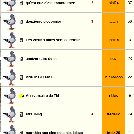
qu'est que c'est comme race
2
bibi24
37
deuxième pigeonnier
3
alain
56
Les vieilles folles sont de retour
indian
3
anniversaire de titi
guy
23
ANNIV GLENAT
le chardon
22
Anniversaire de Titi
ridus
9
straubing
4
frederic
79
marchés aux pigeons en belgique
breiz 29
1