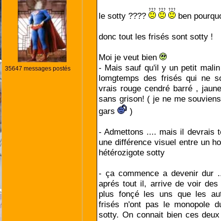
le sotty ????
ben pourquoi
donc tout les frisés sont sotty !
Moi je veut bien
- Mais sauf qu'il y un petit mali
35647 messages postés
lomgtemps des frisés qui ne so
vrais rouge cendré barré , jaune
sans grison! ( je ne me souvien
gars
)
- Admettons .... mais il devrais
une différence visuel entre un h
hétérozigote sotty
- ça commence a devenir dur .
aprés tout il, arrive de voir des
plus fonçé les uns que les aut
frisés n'ont pas le monopole d
sotty. On connait bien ces deux 