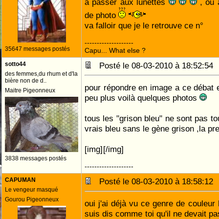
à passer aux lunettes
, ou 
de photo
va falloir que je le retrouve ce n°
--------------------
35647 messages postés
Capu... What else ?
sotto44
Posté le 08-03-2010 à 18:52:5
des femmes,du rhum et d'la
bière non de d..
pour répondre en image a ce débat e
Maitre Pigeonneux
peu plus voilà quelques photos
tous les "grison bleu" ne sont pas to
vrais bleu sans le gène grison ,la p
[img]
[/img]
3838 messages postés
--------------------
CAPUMAN
Posté le 08-03-2010 à 18:58:1
Le vengeur masqué
Gourou Pigeonneux
oui j'ai déjà vu ce genre de couleur 
suis dis comme toi qu'il ne devait pa