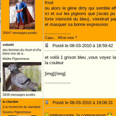
frisé
ou alors le gène dirty qui semble ef
ici et sur les pigeons que j'avais p
forte intensité du bleu), viendrait pa
et masquer sa bonne expression
35647 messages postés
--------------------
Capu... What else ?
sotto44
Posté le 08-03-2010 à 18:59:4
des femmes,du rhum et d'la
bière non de d..
et voilà 1 grison bleu ,vous voyez l
Maitre Pigeonneux
la couleur
[img]
[/img]
--------------------
3838 messages postés
le chardon
Posté le 08-03-2010 à 19:06:3
à la recherche du standard
Gourou Pigeonneux
intéressante, la comparaison