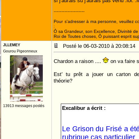
si j'aurais su j'aurais pas venu :lol: :l
--------------------
Pour s'adresser à ma personne, veuillez 
:
Ô sa Grandeur, son Excellence, Divinité de 
Roi de Toutes choses, Ô puissant esprit sup
JLLEMEY
Posté le 06-03-2010 à 20:08:1
Gourou Pigeonneux
Chardon a raison ....
on va faire s
Est’ tu prêt a jouer un carton 
théorie?
13913 messages postés
Excalibur a écrit :
Le Grison du Frisé a été
rubrique cas particulier.