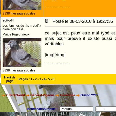
--------------------
3838 messages postés
sotto44
Posté le 08-03-2010 à 19:27:3
des femmes,du rhum et d'la
bière non de d..
ce sujet est peux etre mal typé et 
Maitre Pigeonneux
mais pour preuve il existe aussi 
véritables
[img]
[/img]
--------------------
3838 messages postés
Haut de
Pages :
1
-
2
-
3
-
4
-
5
-
6
page
CFPOI World
Général Pigeons
Génétique
Grison ????
Identification rapide :