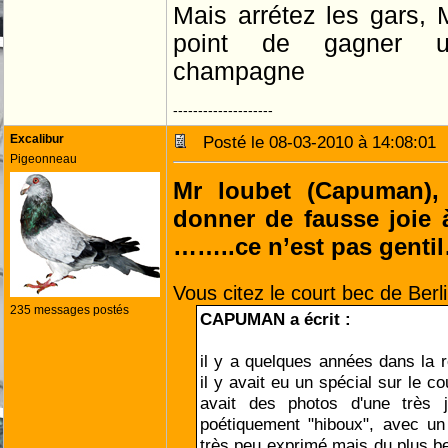
Mais arrétez les gars, M
point de gagner 
champagne
--------------------
Excalibur
Posté le 08-03-2010 à 14:08:0
Pigeonneau
Mr loubet (Capuman), 
donner de fausse joie
……..ce n’est pas genti
Vous citez le court bec de Berli
235 messages postés
CAPUMAN a écrit :
il y a quelques années dans la r
il y avait eu un spécial sur le cou
avait des photos d'une très j
poétiquement "hiboux", avec un
très peu exprimé mais du plus bel 