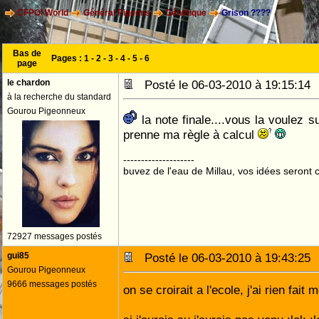
CFPOI World
Général Pigeons
Génétique
Grison ????
Bas de
Pages :
1
-
2
-
3
-
4
-
5
-
6
page
le chardon
Posté le 06-03-2010 à 19:15:1
à la recherche du standard
Gourou Pigeonneux
la note finale....vous la voulez su
prenne ma règle à calcul
--------------------
buvez de l'eau de Millau, vos idées seront c
72927 messages postés
gui85
Posté le 06-03-2010 à 19:43:2
Gourou Pigeonneux
9666 messages postés
on se croirait a l'ecole, j'ai rien fait 