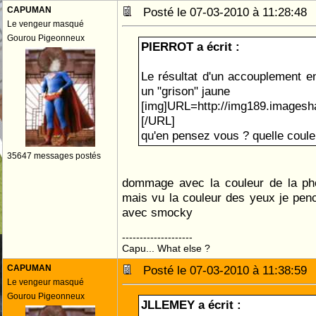
CAPUMAN
Posté le 07-03-2010 à 11:28:4
Le vengeur masqué
Gourou Pigeonneux
PIERROT a écrit :
Le résultat d'un accouplement en
un "grison" jaune
[img]URL=http://img189.imageshac
[/URL]
qu'en pensez vous ? quelle coule
35647 messages postés
dommage avec la couleur de la pho
mais vu la couleur des yeux je penc
avec smocky
--------------------
Capu... What else ?
CAPUMAN
Posté le 07-03-2010 à 11:38:5
Le vengeur masqué
Gourou Pigeonneux
JLLEMEY a écrit :