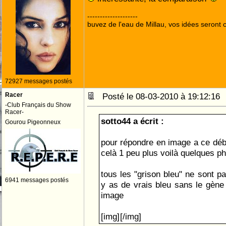
--------------------
buvez de l'eau de Millau, vos idées seront c
72927 messages postés
Racer
Posté le 08-03-2010 à 19:12:1
-Club Français du Show
Racer-
sotto44 a écrit :
Gourou Pigeonneux
pour répondre en image a ce déba
celà 1 peu plus voilà quelques p
tous les "grison bleu" ne sont pa
6941 messages postés
y as de vrais bleu sans le gène 
image
[img]
[/img]