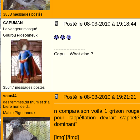
3838 messages postés
CAPUMAN
Posté le 08-03-2010 à 19:18:4
Le vengeur masqué
Gourou Pigeonneux
--------------------
Capu... What else ?
35647 messages postés
sotto44
Posté le 08-03-2010 à 19:21:2
des femmes,du rhum et d'la
bière non de d..
n comparaison voilà 1 grison rouge
Maitre Pigeonneux
pour l'appèllation devrait s'appe
dominant"
[img]
[/img]