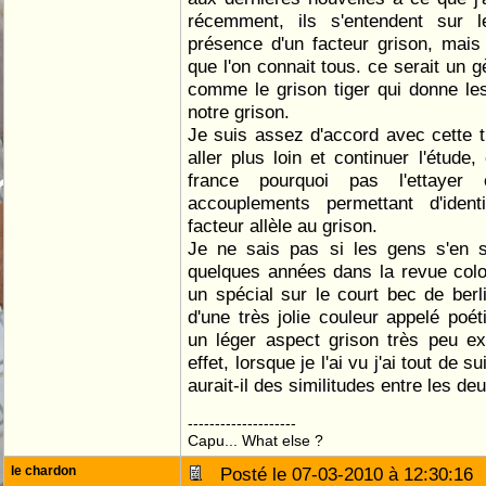
récemment, ils s'entendent sur l
présence d'un facteur grison, mai
que l'on connait tous. ce serait un g
comme le grison tiger qui donne les 
notre grison.
Je suis assez d'accord avec cette th
aller plus loin et continuer l'étude
france pourquoi pas l'ettayer 
accouplements permettant d'ident
facteur allèle au grison.
Je ne sais pas si les gens s'en s
quelques années dans la revue colom
un spécial sur le court bec de berli
d'une très jolie couleur appelé poé
un léger aspect grison très peu e
effet, lorsque je l'ai vu j'ai tout de s
aurait-il des similitudes entre les de
--------------------
Capu... What else ?
le chardon
Posté le 07-03-2010 à 12:30:1