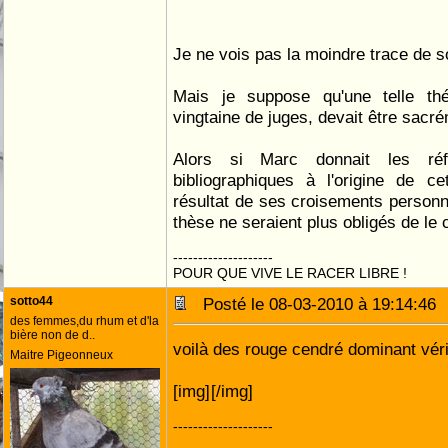
Je ne vois pas la moindre trace de s
Mais je suppose qu'une telle th
vingtaine de juges, devait être sacr
Alors si Marc donnait les ré
bibliographiques à l'origine de c
résultat de ses croisements personne
thèse ne seraient plus obligés de le c
--------------------
POUR QUE VIVE LE RACER LIBRE !
sotto44
Posté le 08-03-2010 à 19:14:4
des femmes,du rhum et d'la
bière non de d..
voilà des rouge cendré dominant vér
Maitre Pigeonneux
[img]
[/img]
--------------------