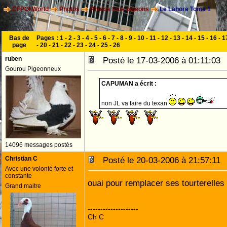
CFPOI World
Photos
Photos tous pigeons
Le Lahore Tome 1
Bas de
Pages :
1
-
2
-
3
-
4
-
5
-
6
-
7
-
8
-
9
-
10
-
11
-
12
-
13
-
14
-
15
-
16
-
1
page
-
20
-
21
-
22
-
23
-
24
-
25
-
26
ruben
Posté le 17-03-2006 à 01:11:0
Gourou Pigeonneux
CAPUMAN a écrit :
non JL va faire du texan
14096 messages postés
Christian C
Posté le 20-03-2006 à 21:57:1
Avec une volonté forte et
constante
ouai pour remplacer ses tourterelles
Grand maitre
--------------------
Ch C