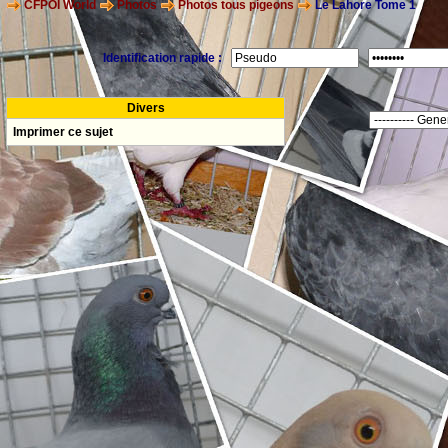
CFPOI World
Photos
Photos tous pigeons
Le Lahore Tome 1
Identification rapide :
Divers
Imprimer ce sujet