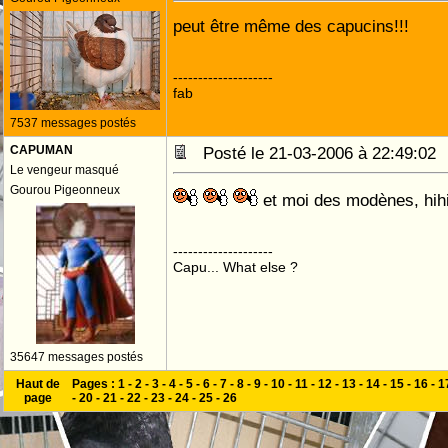
peut être même des capucins!!!
--------------------
fab
7537 messages postés
CAPUMAN
Posté le 21-03-2006 à 22:49:0
Le vengeur masqué
Gourou Pigeonneux
et moi des modènes, hihi
--------------------
Capu... What else ?
35647 messages postés
Haut de
Pages :
1
-
2
-
3
-
4
-
5
-
6
-
7
-
8
-
9
-
10
-
11
-
12
-
13
-
14
-
15
-
16
-
1
page
-
20
-
21
-
22
-
23
-
24
-
25
-
26