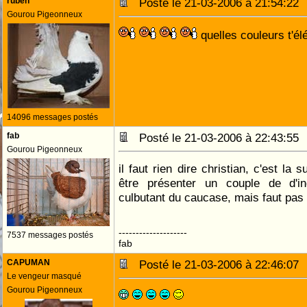
ruben
Posté le 21-03-2006 à 21:54:2
Gourou Pigeonneux
quelles couleurs t'é
14096 messages postés
fab
Posté le 21-03-2006 à 22:43:5
Gourou Pigeonneux
il faut rien dire christian, c'est la 
être présenter un couple de d'i
culbutant du caucase, mais faut pas l
--------------------
7537 messages postés
fab
CAPUMAN
Posté le 21-03-2006 à 22:46:0
Le vengeur masqué
Gourou Pigeonneux