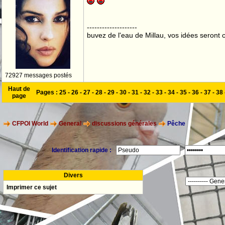
--------------------
buvez de l'eau de Millau, vos idées seront c
72927 messages postés
Haut de
Pages :
25
-
26
-
27
-
28
-
29
-
30
-
31
-
32
-
33
-
34
-
35
-
36
-
37
-
38
page
CFPOI World
General
discussions générales
Pêche
Identification rapide :
Divers
Imprimer ce sujet