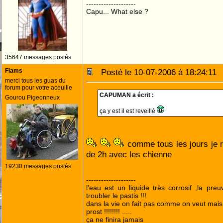
--------------------
Capu... What else ?
35647 messages postés
Flams
Posté le 10-07-2006 à 18:24:1
merci tous les guas du
forum pour votre aceuille
CAPUMAN a écrit :
Gourou Pigeonneux
ça y est il est reveillé
comme tous les jours je r
de 2h avec les chienne
19230 messages postés
--------------------
l'eau est un liquide très corrosif ,la pre
troubler le pastis !!!
dans la vie on fait pas comme on veut mai
prost !!!!!!!! .....
ça ne finira jamais