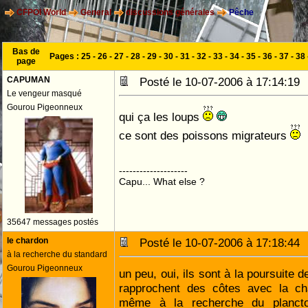
CFPOI World
General
discussions générales
Pêche
Bas de
Pages :
25
-
26
-
27
-
28
-
29
-
30
-
31
-
32
-
33
-
34
-
35
-
36
-
37
-
38
page
CAPUMAN
Posté le 10-07-2006 à 17:14:1
Le vengeur masqué
Gourou Pigeonneux
qui ça les loups
ce sont des poissons migrateurs
--------------------
Capu... What else ?
35647 messages postés
le chardon
Posté le 10-07-2006 à 17:18:4
à la recherche du standard
Gourou Pigeonneux
un peu, oui, ils sont à la poursuite 
rapprochent des côtes avec la cha
même à la recherche du planc